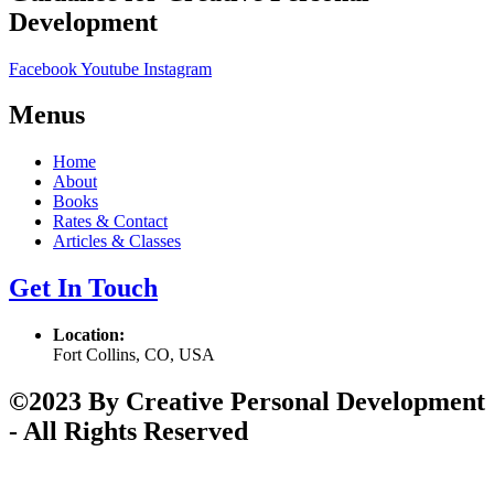
Development
Facebook
Youtube
Instagram
Menus
Home
About
Books
Rates & Contact
Articles & Classes
Get In Touch
Location:
Fort Collins, CO, USA
©2023 By Creative Personal Development
- All Rights Reserved