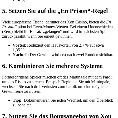
5. Setzen Sie auf die „En Prison“-Regel
Viele europäische Tische, darunter das Xon Casino, bieten die
En
Prison
-Option bei Even‑Money‑Wetten. Bei einem Unentschieden
(Zero) bleibt Ihr Einsatz „gefangen“ und wird im nächsten Spin
zurückgezahlt, wenn Sie erneut gewinnen.
Vorteil:
Reduziert den Hausvorteil von 2,7 % auf etwa
1,35 %.
Nachteil:
Der Gewinn wird erst nach zwei Runden sichtbar.
6. Kombinieren Sie mehrere Systeme
Fortgeschrittene Spieler mischen oft das Martingale mit dem Paroli,
um das Risiko zu streuen. Beispiel: Beginnen Sie mit Martingale,
wechseln Sie nach drei Verlusten zum Paroli, um eine mögliche
Gewinnserie zu nutzen.
Tipp:
Dokumentieren Sie jeden Wechsel, um den Überblick
zu behalten.
7. Nutzen Sie das Bonusangebot von Xon