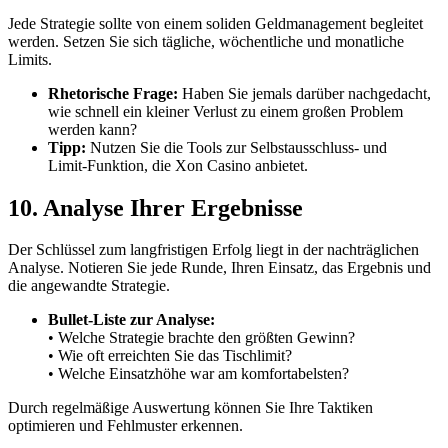
Jede Strategie sollte von einem soliden Geldmanagement begleitet
werden. Setzen Sie sich tägliche, wöchentliche und monatliche
Limits.
Rhetorische Frage:
Haben Sie jemals darüber nachgedacht,
wie schnell ein kleiner Verlust zu einem großen Problem
werden kann?
Tipp:
Nutzen Sie die Tools zur Selbstausschluss‑ und
Limit‑Funktion, die Xon Casino anbietet.
10. Analyse Ihrer Ergebnisse
Der Schlüssel zum langfristigen Erfolg liegt in der nachträglichen
Analyse. Notieren Sie jede Runde, Ihren Einsatz, das Ergebnis und
die angewandte Strategie.
Bullet‑Liste zur Analyse:
• Welche Strategie brachte den größten Gewinn?
• Wie oft erreichten Sie das Tischlimit?
• Welche Einsatzhöhe war am komfortabelsten?
Durch regelmäßige Auswertung können Sie Ihre Taktiken
optimieren und Fehlmuster erkennen.