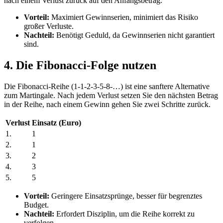
nach einem Verlust zurück auf den Anfangsbetrag.
Vorteil:
Maximiert Gewinnserien, minimiert das Risiko
großer Verluste.
Nachteil:
Benötigt Geduld, da Gewinnserien nicht garantiert
sind.
4. Die Fibonacci‑Folge nutzen
Die Fibonacci‑Reihe (1‑1‑2‑3‑5‑8‑…) ist eine sanftere Alternative
zum Martingale. Nach jedem Verlust setzen Sie den nächsten Betrag
in der Reihe, nach einem Gewinn gehen Sie zwei Schritte zurück.
Verlust
Einsatz (Euro)
1.
1
2.
1
3.
2
4.
3
5.
5
Vorteil:
Geringere Einsatzsprünge, besser für begrenztes
Budget.
Nachteil:
Erfordert Disziplin, um die Reihe korrekt zu
verfolgen.