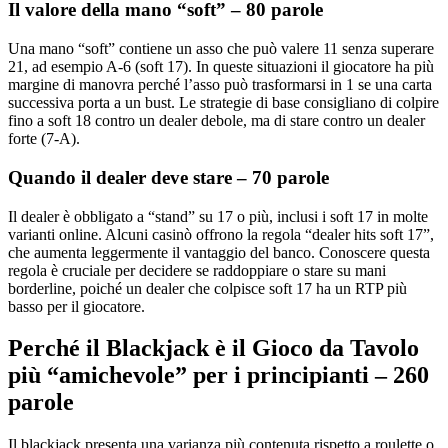
Il valore della mano “soft” – 80 parole
Una mano “soft” contiene un asso che può valere 11 senza superare
21, ad esempio A‑6 (soft 17). In queste situazioni il giocatore ha più
margine di manovra perché l’asso può trasformarsi in 1 se una carta
successiva porta a un bust. Le strategie di base consigliano di colpire
fino a soft 18 contro un dealer debole, ma di stare contro un dealer
forte (7‑A).
Quando il dealer deve stare – 70 parole
Il dealer è obbligato a “stand” su 17 o più, inclusi i soft 17 in molte
varianti online. Alcuni casinò offrono la regola “dealer hits soft 17”,
che aumenta leggermente il vantaggio del banco. Conoscere questa
regola è cruciale per decidere se raddoppiare o stare su mani
borderline, poiché un dealer che colpisce soft 17 ha un RTP più
basso per il giocatore.
Perché il Blackjack è il Gioco da Tavolo
più “amichevole” per i principianti – 260
parole
Il blackjack presenta una varianza più contenuta rispetto a roulette o