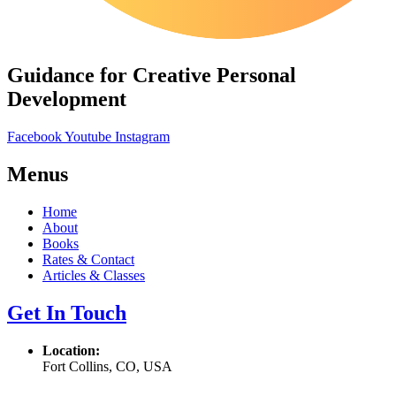
Guidance for Creative Personal
Development
Facebook
Youtube
Instagram
Menus
Home
About
Books
Rates & Contact
Articles & Classes
Get In Touch
Location:
Fort Collins, CO, USA