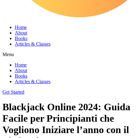
Home
About
Books
Articles & Classes
Menu
Home
About
Books
Articles & Classes
Get Started
Blackjack Online 2024: Guida
Facile per Principianti che
Vogliono Iniziare l’anno con il