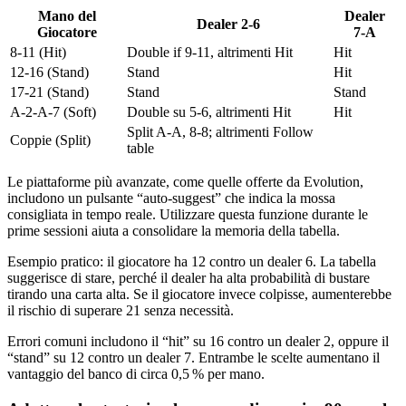
Mano del
Dealer
Dealer 2‑6
Giocatore
7‑A
8‑11 (Hit)
Double if 9‑11, altrimenti Hit
Hit
12‑16 (Stand)
Stand
Hit
17‑21 (Stand)
Stand
Stand
A‑2‑A‑7 (Soft)
Double su 5‑6, altrimenti Hit
Hit
Split A‑A, 8‑8; altrimenti Follow
Coppie (Split)
table
Le piattaforme più avanzate, come quelle offerte da Evolution,
includono un pulsante “auto‑suggest” che indica la mossa
consigliata in tempo reale. Utilizzare questa funzione durante le
prime sessioni aiuta a consolidare la memoria della tabella.
Esempio pratico: il giocatore ha 12 contro un dealer 6. La tabella
suggerisce di stare, perché il dealer ha alta probabilità di bustare
tirando una carta alta. Se il giocatore invece colpisse, aumenterebbe
il rischio di superare 21 senza necessità.
Errori comuni includono il “hit” su 16 contro un dealer 2, oppure il
“stand” su 12 contro un dealer 7. Entrambe le scelte aumentano il
vantaggio del banco di circa 0,5 % per mano.