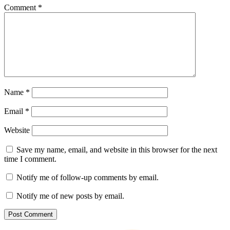
Comment
*
Name
*
Email
*
Website
Save my name, email, and website in this browser for the next
time I comment.
Notify me of follow-up comments by email.
Notify me of new posts by email.