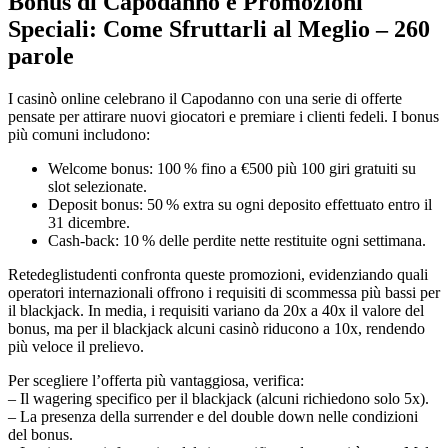
Bonus di Capodanno e Promozioni
Speciali: Come Sfruttarli al Meglio – 260
parole
I casinò online celebrano il Capodanno con una serie di offerte
pensate per attirare nuovi giocatori e premiare i clienti fedeli. I bonus
più comuni includono:
Welcome bonus: 100 % fino a €500 più 100 giri gratuiti su
slot selezionate.
Deposit bonus: 50 % extra su ogni deposito effettuato entro il
31 dicembre.
Cash‑back: 10 % delle perdite nette restituite ogni settimana.
Retedeglistudenti confronta queste promozioni, evidenziando quali
operatori internazionali offrono i requisiti di scommessa più bassi per
il blackjack. In media, i requisiti variano da 20x a 40x il valore del
bonus, ma per il blackjack alcuni casinò riducono a 10x, rendendo
più veloce il prelievo.
Per scegliere l’offerta più vantaggiosa, verifica:
– Il wagering specifico per il blackjack (alcuni richiedono solo 5x).
– La presenza della surrender e del double down nelle condizioni
del bonus.