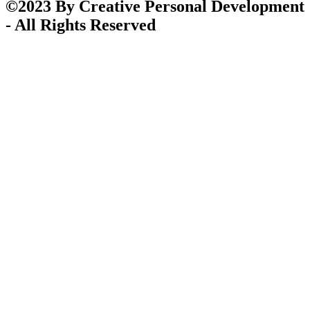
©2023 By Creative Personal Development
- All Rights Reserved