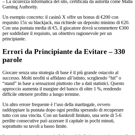
– La sicurezza informatica del sito, certificata da autorità come Malta
Gaming Authority.
Un esempio concreto: il casinò X offre un bonus di €200 con
requisito 15x su blackjack, ma richiede un deposito minimo di €20.
Con una puntata media di €5, il giocatore dovrà scommettere €300
per soddisfare il requisito, un obiettivo ragionevole per un
principiante.
Errori da Principiante da Evitare – 330
parole
Giocare senza una strategia di base è il più grande ostacolo al
successo. Molti neofiti si affidano all’istinto, scegliendo “hit” o
“stand” in base a sensazioni piuttosto che a dati statistici. Questo
approccio aumenta il margine del banco di oltre 1 %, rendendo
difficile ottenere profitto a lungo termine.
Un altro errore frequente è l’uso della martingale, ovvero
raddoppiare la puntata dopo ogni perdita sperando di recuperare
tutto con una vincita. Con un bankroll limitato, una serie di 5‑6
perdite consecutive può azzerare il capitale in pochi minuti,
soprattutto su tavoli a basso limite.