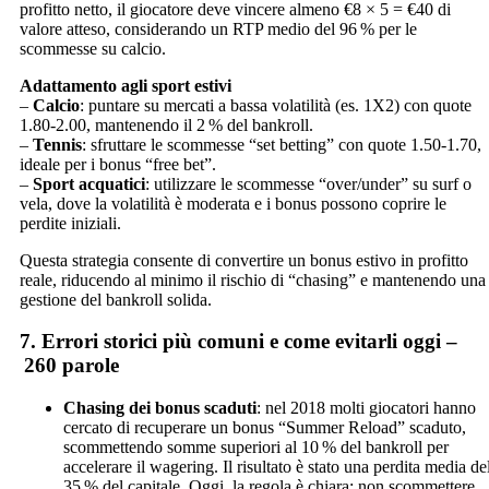
profitto netto, il giocatore deve vincere almeno €8 × 5 = €40 di
valore atteso, considerando un RTP medio del 96 % per le
scommesse su calcio.
Adattamento agli sport estivi
–
Calcio
: puntare su mercati a bassa volatilità (es. 1X2) con quote
1.80‑2.00, mantenendo il 2 % del bankroll.
–
Tennis
: sfruttare le scommesse “set betting” con quote 1.50‑1.70,
ideale per i bonus “free bet”.
–
Sport acquatici
: utilizzare le scommesse “over/under” su surf o
vela, dove la volatilità è moderata e i bonus possono coprire le
perdite iniziali.
Questa strategia consente di convertire un bonus estivo in profitto
reale, riducendo al minimo il rischio di “chasing” e mantenendo una
gestione del bankroll solida.
7. Errori storici più comuni e come evitarli oggi –
260 parole
Chasing dei bonus scaduti
: nel 2018 molti giocatori hanno
cercato di recuperare un bonus “Summer Reload” scaduto,
scommettendo somme superiori al 10 % del bankroll per
accelerare il wagering. Il risultato è stato una perdita media de
35 % del capitale. Oggi, la regola è chiara: non scommettere