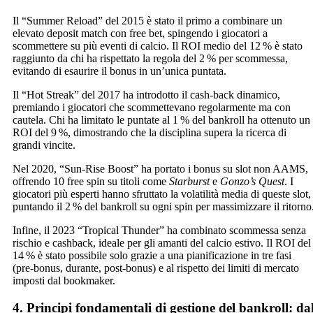
Il “Summer Reload” del 2015 è stato il primo a combinare un
elevato deposit match con free bet, spingendo i giocatori a
scommettere su più eventi di calcio. Il ROI medio del 12 % è stato
raggiunto da chi ha rispettato la regola del 2 % per scommessa,
evitando di esaurire il bonus in un’unica puntata.
Il “Hot Streak” del 2017 ha introdotto il cash‑back dinamico,
premiando i giocatori che scommettevano regolarmente ma con
cautela. Chi ha limitato le puntate al 1 % del bankroll ha ottenuto un
ROI del 9 %, dimostrando che la disciplina supera la ricerca di
grandi vincite.
Nel 2020, “Sun‑Rise Boost” ha portato i bonus su slot non AAMS,
offrendo 10 free spin su titoli come
Starburst
e
Gonzo’s Quest
. I
giocatori più esperti hanno sfruttato la volatilità media di queste slot,
puntando il 2 % del bankroll su ogni spin per massimizzare il ritorno
Infine, il 2023 “Tropical Thunder” ha combinato scommessa senza
rischio e cashback, ideale per gli amanti del calcio estivo. Il ROI del
14 % è stato possibile solo grazie a una pianificazione in tre fasi
(pre‑bonus, durante, post‑bonus) e al rispetto dei limiti di mercato
imposti dal bookmaker.
4. Principi fondamentali di gestione del bankroll: da