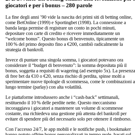
giocatori e per i bonus – 280 parole
La fine degli anni ’90 vide la nascita dei primi siti di betting online,
come BetOnline (1999) e Sportingbet (1998). La connessione a
banda larga permise di registrare un conto in pochi minuti,
depositare con carte di credito e ricevere immediatamente un
“welcome bonus”. Questo bonus di benvenuto, tipicamente un
100 % del primo deposito fino a €200, cambiò radicalmente la
strategia di bankroll.
Invece di puntare una singola somma, i giocatori potevano ora
considerare il “budget di benvenuto”: la somma depositata più il
bonus, soggetta a requisiti di wagering (ad esempio 5x). La presenz
di free bet da €10 o €20, senza rischio di perdita, spinse molti a
sperimentare nuove tipologie di scommessa, come le combinazioni a
lungo termine (parlay) con alta volatilità.
Le piattaforme introdussero anche i “cash‑back” settimanali,
restituendo il 10 % delle perdite nette. Questo meccanismo
incoraggiava i giocatori a mantenere un volume di scommesse
costante, ma richiedeva una gestione più attenta del bankroll per
evitare di spendere più del necessario solo per ottenere il rimborso.
Con l’accesso 24/7, le app mobili e le notifiche push, i bookmaker
hanno potuto offrire bonus personalizzati in tempo reale, basati sul