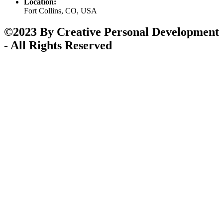
Location:
Fort Collins, CO, USA
©2023 By Creative Personal Development
- All Rights Reserved