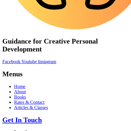
Guidance for Creative Personal
Development
Facebook
Youtube
Instagram
Menus
Home
About
Books
Rates & Contact
Articles & Classes
Get In Touch