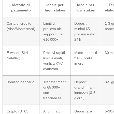
Metodo di
Ideale per
Ideale per
Te
pagamento
high stakes
low stakes
elab
Carta di credito
Limiti di
Depositi
1‑3 gi
(Visa/Mastercard)
prelievo alti,
minimi €5,
banca
supporto per
prelievi entro
€10 000+
24 h
E‑wallet (Skrill,
Prelievi rapidi,
Micro‑depositi
30 mi
Neteller)
limiti elevati,
€1‑5, prelievi
verifica KYC
in ore
avanzata
Bonifico bancario
Transferimenti
Depositi
3‑5 gi
di €5 000+
grandi, ma
con
lentezza (3‑5
tracciabilità
giorni)
Crypto (BTC,
Anonimato,
Depositare
5‑30 