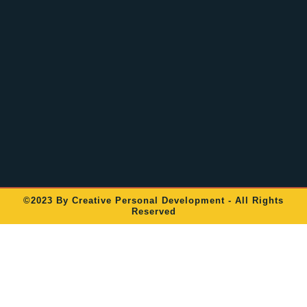
©2023 By Creative Personal Development - All Rights
Reserved