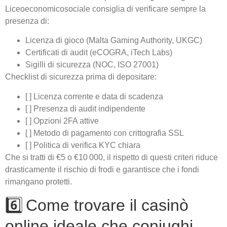
Liceoeconomicosociale consiglia di verificare sempre la
presenza di:
Licenza di gioco (Malta Gaming Authority, UKGC)
Certificati di audit (eCOGRA, iTech Labs)
Sigilli di sicurezza (NOC, ISO 27001)
Checklist di sicurezza prima di depositare:
[ ] Licenza corrente e data di scadenza
[ ] Presenza di audit indipendente
[ ] Opzioni 2FA attive
[ ] Metodo di pagamento con crittografia SSL
[ ] Politica di verifica KYC chiara
Che si tratti di €5 o €10 000, il rispetto di questi criteri riduce
drasticamente il rischio di frodi e garantisce che i fondi
rimangano protetti.
6️⃣ Come trovare il casinò
online ideale che coniughi