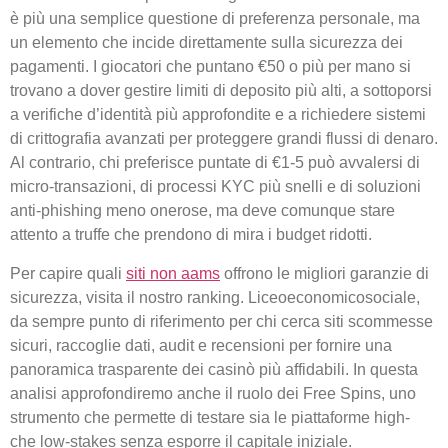
è più una semplice questione di preferenza personale, ma
un elemento che incide direttamente sulla sicurezza dei
pagamenti. I giocatori che puntano €50 o più per mano si
trovano a dover gestire limiti di deposito più alti, a sottoporsi
a verifiche d’identità più approfondite e a richiedere sistemi
di crittografia avanzati per proteggere grandi flussi di denaro.
Al contrario, chi preferisce puntate di €1‑5 può avvalersi di
micro‑transazioni, di processi KYC più snelli e di soluzioni
anti‑phishing meno onerose, ma deve comunque stare
attento a truffe che prendono di mira i budget ridotti.
Per capire quali
siti non aams
offrono le migliori garanzie di
sicurezza, visita il nostro ranking. Liceoeconomicosociale,
da sempre punto di riferimento per chi cerca siti scommesse
sicuri, raccoglie dati, audit e recensioni per fornire una
panoramica trasparente dei casinò più affidabili. In questa
analisi approfondiremo anche il ruolo dei Free Spins, uno
strumento che permette di testare sia le piattaforme high‑
che low‑stakes senza esporre il capitale iniziale.