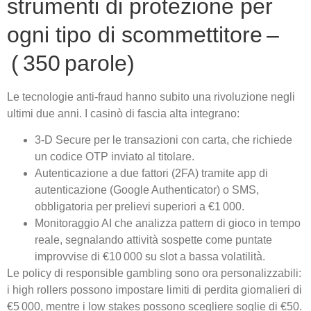
strumenti di protezione per
ogni tipo di scommettitore –
( 350 parole)
Le tecnologie anti‑fraud hanno subito una rivoluzione negli
ultimi due anni. I casinò di fascia alta integrano:
3‑D Secure per le transazioni con carta, che richiede
un codice OTP inviato al titolare.
Autenticazione a due fattori (2FA) tramite app di
autenticazione (Google Authenticator) o SMS,
obbligatoria per prelievi superiori a €1 000.
Monitoraggio AI che analizza pattern di gioco in tempo
reale, segnalando attività sospette come puntate
improvvise di €10 000 su slot a bassa volatilità.
Le policy di responsible gambling sono ora personalizzabili:
i high rollers possono impostare limiti di perdita giornalieri di
€5 000, mentre i low stakes possono scegliere soglie di €50.