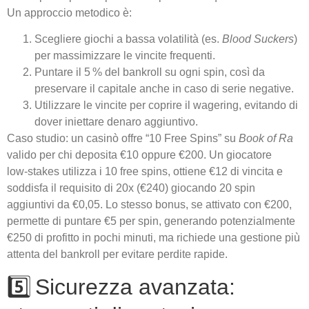
Un approccio metodico è:
Scegliere giochi a bassa volatilità (es.
Blood Suckers
)
per massimizzare le vincite frequenti.
Puntare il 5 % del bankroll su ogni spin, così da
preservare il capitale anche in caso di serie negative.
Utilizzare le vincite per coprire il wagering, evitando di
dover iniettare denaro aggiuntivo.
Caso studio: un casinò offre “10 Free Spins” su
Book of Ra
valido per chi deposita €10 oppure €200. Un giocatore
low‑stakes utilizza i 10 free spins, ottiene €12 di vincita e
soddisfa il requisito di 20x (€240) giocando 20 spin
aggiuntivi da €0,05. Lo stesso bonus, se attivato con €200,
permette di puntare €5 per spin, generando potenzialmente
€250 di profitto in pochi minuti, ma richiede una gestione più
attenta del bankroll per evitare perdite rapide.
5️⃣ Sicurezza avanzata: