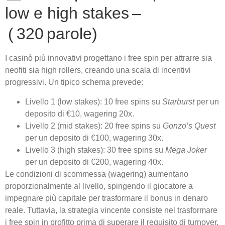
low e high stakes –
( 320 parole)
I casinò più innovativi progettano i free spin per attrarre sia
neofiti sia high rollers, creando una scala di incentivi
progressivi. Un tipico schema prevede:
Livello 1 (low stakes): 10 free spins su
Starburst
per un
deposito di €10, wagering 20x.
Livello 2 (mid stakes): 20 free spins su
Gonzo’s Quest
per un deposito di €100, wagering 30x.
Livello 3 (high stakes): 30 free spins su
Mega Joker
per un deposito di €200, wagering 40x.
Le condizioni di scommessa (wagering) aumentano
proporzionalmente al livello, spingendo il giocatore a
impegnare più capitale per trasformare il bonus in denaro
reale. Tuttavia, la strategia vincente consiste nel trasformare
i free spin in profitto prima di superare il requisito di turnover.