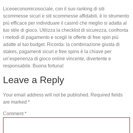
Liceoeconomicosociale, con il suo ranking di siti
scommesse sicuri e siti scommesse affidabili, è lo strumento
più efficace per individuare il casinò che meglio si adatta al
tuo stile di gioco. Utilizza la checklist di sicurezza, confronta
i metodi di pagamento e scegli le offerte di free spin più
adatte al tuo budget. Ricorda: la combinazione giusta di
stakes, pagamenti sicuri e free spins è la chiave per
un’esperienza di gioco online vincente, divertente e
responsabile. Buona fortuna!
Leave a Reply
Your email address will not be published.
Required fields
are marked
*
Comment
*