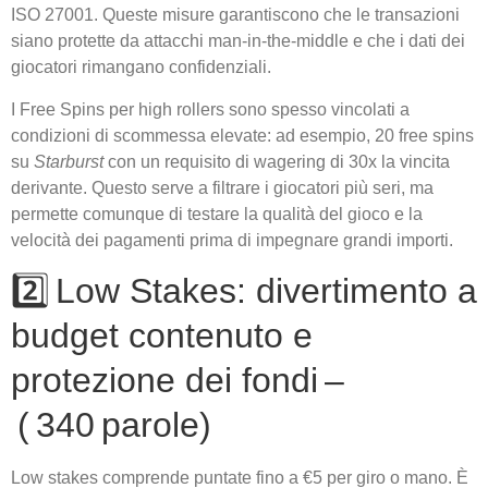
ISO 27001. Queste misure garantiscono che le transazioni
siano protette da attacchi man‑in‑the‑middle e che i dati dei
giocatori rimangano confidenziali.
I Free Spins per high rollers sono spesso vincolati a
condizioni di scommessa elevate: ad esempio, 20 free spins
su
Starburst
con un requisito di wagering di 30x la vincita
derivante. Questo serve a filtrare i giocatori più seri, ma
permette comunque di testare la qualità del gioco e la
velocità dei pagamenti prima di impegnare grandi importi.
2️⃣ Low Stakes: divertimento a
budget contenuto e
protezione dei fondi –
( 340 parole)
Low stakes comprende puntate fino a €5 per giro o mano. È