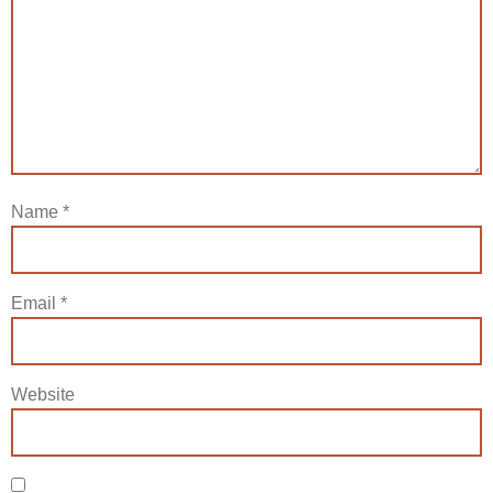
Name
*
Email
*
Website