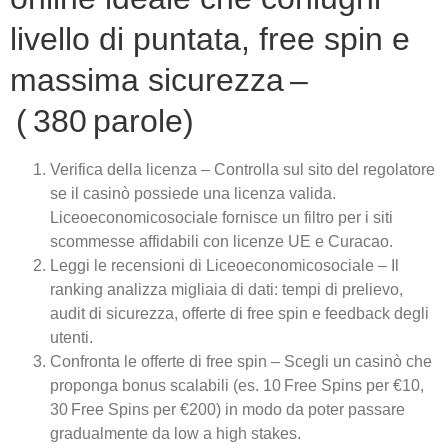
livello di puntata, free spin e
massima sicurezza –
( 380 parole)
Verifica della licenza – Controlla sul sito del regolatore
se il casinò possiede una licenza valida.
Liceoeconomicosociale fornisce un filtro per i siti
scommesse affidabili con licenze UE e Curacao.
Leggi le recensioni di Liceoeconomicosociale – Il
ranking analizza migliaia di dati: tempi di prelievo,
audit di sicurezza, offerte di free spin e feedback degli
utenti.
Confronta le offerte di free spin – Scegli un casinò che
proponga bonus scalabili (es. 10 Free Spins per €10,
30 Free Spins per €200) in modo da poter passare
gradualmente da low a high stakes.