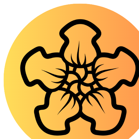
Skip
to
content