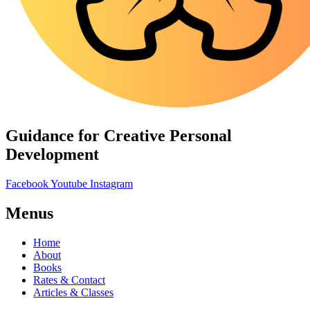
Guidance for Creative Personal
Development
Facebook
Youtube
Instagram
Menus
Home
About
Books
Rates & Contact
Articles & Classes