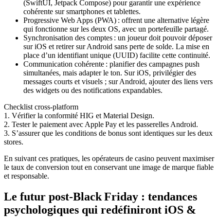
(SwiftUI, Jetpack Compose) pour garantir une expérience
cohérente sur smartphones et tablettes.
Progressive Web Apps (PWA) : offrent une alternative légère
qui fonctionne sur les deux OS, avec un portefeuille partagé.
Synchronisation des comptes : un joueur doit pouvoir déposer
sur iOS et retirer sur Android sans perte de solde. La mise en
place d’un identifiant unique (UUID) facilite cette continuité.
Communication cohérente : planifier des campagnes push
simultanées, mais adapter le ton. Sur iOS, privilégier des
messages courts et visuels ; sur Android, ajouter des liens vers
des widgets ou des notifications expandables.
Checklist cross‑platform
1. Vérifier la conformité HIG et Material Design.
2. Tester le paiement avec Apple Pay et les passerelles Android.
3. S’assurer que les conditions de bonus sont identiques sur les deux
stores.
En suivant ces pratiques, les opérateurs de casino peuvent maximiser
le taux de conversion tout en conservant une image de marque fiable
et responsable.
Le futur post‑Black Friday : tendances
psychologiques qui redéfiniront iOS &