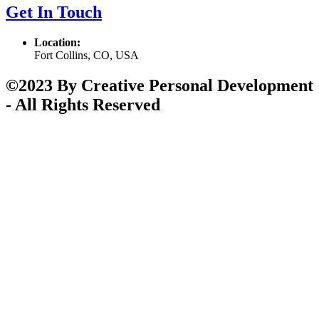
Get In Touch
Location:
Fort Collins, CO, USA
©2023 By Creative Personal Development
- All Rights Reserved