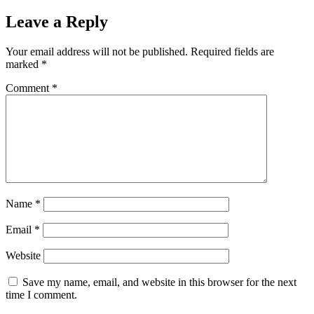
Leave a Reply
Your email address will not be published.
Required fields are
marked
*
Comment
*
Name
*
Email
*
Website
Save my name, email, and website in this browser for the next
time I comment.