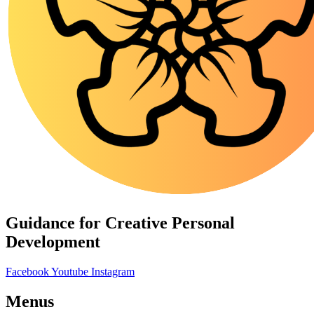
Guidance for Creative Personal
Development
Facebook
Youtube
Instagram
Menus