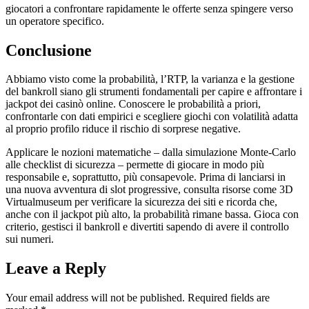
giocatori a confrontare rapidamente le offerte senza spingere verso
un operatore specifico.
Conclusione
Abbiamo visto come la probabilità, l’RTP, la varianza e la gestione
del bankroll siano gli strumenti fondamentali per capire e affrontare i
jackpot dei casinò online. Conoscere le probabilità a priori,
confrontarle con dati empirici e scegliere giochi con volatilità adatta
al proprio profilo riduce il rischio di sorprese negative.
Applicare le nozioni matematiche – dalla simulazione Monte‑Carlo
alle checklist di sicurezza – permette di giocare in modo più
responsabile e, soprattutto, più consapevole. Prima di lanciarsi in
una nuova avventura di slot progressive, consulta risorse come 3D
Virtualmuseum per verificare la sicurezza dei siti e ricorda che,
anche con il jackpot più alto, la probabilità rimane bassa. Gioca con
criterio, gestisci il bankroll e divertiti sapendo di avere il controllo
sui numeri.
Leave a Reply
Your email address will not be published.
Required fields are