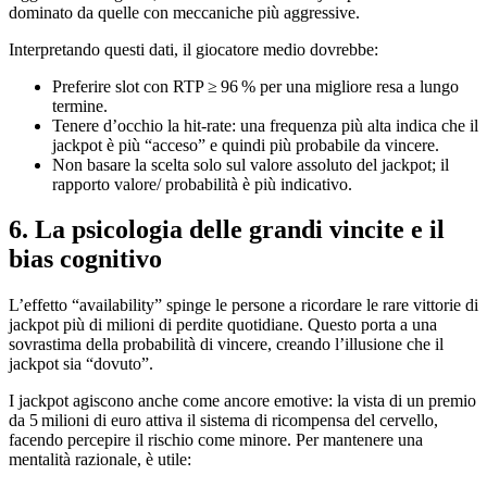
dominato da quelle con meccaniche più aggressive.
Interpretando questi dati, il giocatore medio dovrebbe:
Preferire slot con RTP ≥ 96 % per una migliore resa a lungo
termine.
Tenere d’occhio la hit‑rate: una frequenza più alta indica che il
jackpot è più “acceso” e quindi più probabile da vincere.
Non basare la scelta solo sul valore assoluto del jackpot; il
rapporto valore/ probabilità è più indicativo.
6. La psicologia delle grandi vincite e il
bias cognitivo
L’effetto “availability” spinge le persone a ricordare le rare vittorie di
jackpot più di milioni di perdite quotidiane. Questo porta a una
sovrastima della probabilità di vincere, creando l’illusione che il
jackpot sia “dovuto”.
I jackpot agiscono anche come ancore emotive: la vista di un premio
da 5 milioni di euro attiva il sistema di ricompensa del cervello,
facendo percepire il rischio come minore. Per mantenere una
mentalità razionale, è utile: