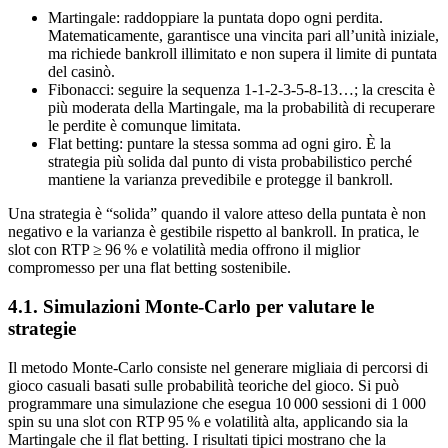
Martingale: raddoppiare la puntata dopo ogni perdita.
Matematicamente, garantisce una vincita pari all’unità iniziale,
ma richiede bankroll illimitato e non supera il limite di puntata
del casinò.
Fibonacci: seguire la sequenza 1‑1‑2‑3‑5‑8‑13…; la crescita è
più moderata della Martingale, ma la probabilità di recuperare
le perdite è comunque limitata.
Flat betting: puntare la stessa somma ad ogni giro. È la
strategia più solida dal punto di vista probabilistico perché
mantiene la varianza prevedibile e protegge il bankroll.
Una strategia è “solida” quando il valore atteso della puntata è non
negativo e la varianza è gestibile rispetto al bankroll. In pratica, le
slot con RTP ≥ 96 % e volatilità media offrono il miglior
compromesso per una flat betting sostenibile.
4.1. Simulazioni Monte‑Carlo per valutare le
strategie
Il metodo Monte‑Carlo consiste nel generare migliaia di percorsi di
gioco casuali basati sulle probabilità teoriche del gioco. Si può
programmare una simulazione che esegua 10 000 sessioni di 1 000
spin su una slot con RTP 95 % e volatilità alta, applicando sia la
Martingale che il flat betting. I risultati tipici mostrano che la