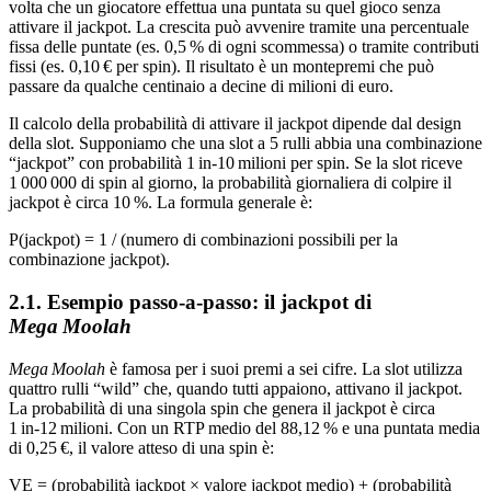
volta che un giocatore effettua una puntata su quel gioco senza
attivare il jackpot. La crescita può avvenire tramite una percentuale
fissa delle puntate (es. 0,5 % di ogni scommessa) o tramite contributi
fissi (es. 0,10 € per spin). Il risultato è un montepremi che può
passare da qualche centinaio a decine di milioni di euro.
Il calcolo della probabilità di attivare il jackpot dipende dal design
della slot. Supponiamo che una slot a 5 rulli abbia una combinazione
“jackpot” con probabilità 1 in‑10 milioni per spin. Se la slot riceve
1 000 000 di spin al giorno, la probabilità giornaliera di colpire il
jackpot è circa 10 %. La formula generale è:
P(jackpot) = 1 / (numero di combinazioni possibili per la
combinazione jackpot).
2.1. Esempio passo‑a‑passo: il jackpot di
Mega Moolah
Mega Moolah
è famosa per i suoi premi a sei cifre. La slot utilizza
quattro rulli “wild” che, quando tutti appaiono, attivano il jackpot.
La probabilità di una singola spin che genera il jackpot è circa
1 in‑12 milioni. Con un RTP medio del 88,12 % e una puntata media
di 0,25 €, il valore atteso di una spin è:
VE = (probabilità jackpot × valore jackpot medio) + (probabilità