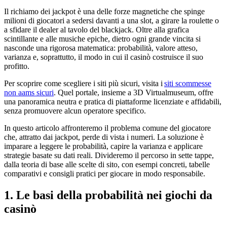
Il richiamo dei jackpot è una delle forze magnetiche che spinge
milioni di giocatori a sedersi davanti a una slot, a girare la roulette o
a sfidare il dealer al tavolo del blackjack. Oltre alla grafica
scintillante e alle musiche epiche, dietro ogni grande vincita si
nasconde una rigorosa matematica: probabilità, valore atteso,
varianza e, soprattutto, il modo in cui il casinò costruisce il suo
profitto.
Per scoprire come scegliere i siti più sicuri, visita i
siti scommesse
non aams sicuri
. Quel portale, insieme a 3D Virtualmuseum, offre
una panoramica neutra e pratica di piattaforme licenziate e affidabili,
senza promuovere alcun operatore specifico.
In questo articolo affronteremo il problema comune del giocatore
che, attratto dai jackpot, perde di vista i numeri. La soluzione è
imparare a leggere le probabilità, capire la varianza e applicare
strategie basate su dati reali. Divideremo il percorso in sette tappe,
dalla teoria di base alle scelte di sito, con esempi concreti, tabelle
comparativi e consigli pratici per giocare in modo responsabile.
1. Le basi della probabilità nei giochi da
casinò