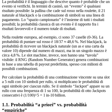
La probabilità è il linguaggio che descrive quanto è probabile che un
evento si verifichi. In termini di casinò, un “evento” è qualsiasi
risultato possibile: la pallina che cade sul rosso nella roulette, il 21
naturale al blackjack o la combinazione di simboli su una linea di
pagamento. Lo “spazio campionario” è l’insieme di tutti i risultati
possibili; la probabilità classica di un evento è il rapporto fra i
risultati favorevoli e il numero totale di risultati.
Nella roulette europea, ad esempio, ci sono 37 caselle (0‑36). La
probabilità di puntare sul rosso è 18/37 ≈ 48,6 %. Nel blackjack, la
probabilità di ricevere un blackjack naturale (un as e una carta da
valore 10) dipende dal numero di mazzi, ma in un singolo mazzo è
circa 4,8 %. Le slot machine, invece, non hanno una “tavola”
visibile: il RNG (Random Number Generator) genera combinazioni
in base a una tabella di payout predefinita, spesso con milioni di
possibili combinazioni.
Per calcolare la probabilità di una combinazione vincente su una slot
a 5 rulli con 10 simboli per rullo, si moltiplicano le probabilità di
ogni simbolo per ciascun rullo. Se il simbolo “Jackpot” appare su un
rullo con una frequenza di 1 su 100, la probabilità di otto Jackpots
consecutivi è (1/100)^5 = 1 in‑10 billion.
1.1. Probabilità “a priori” vs. probabilità
“empiriche”