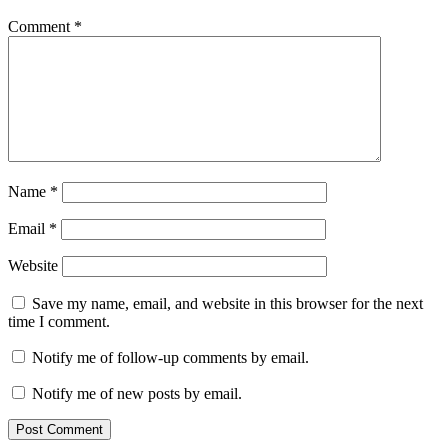
Comment
*
Name
*
Email
*
Website
Save my name, email, and website in this browser for the next
time I comment.
Notify me of follow-up comments by email.
Notify me of new posts by email.