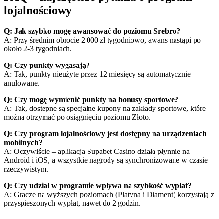
lojalnościowy
Q: Jak szybko mogę awansować do poziomu Srebro?
A: Przy średnim obrocie 2 000 zł tygodniowo, awans nastąpi po
około 2‑3 tygodniach.
Q: Czy punkty wygasają?
A: Tak, punkty nieużyte przez 12 miesięcy są automatycznie
anulowane.
Q: Czy mogę wymienić punkty na bonusy sportowe?
A: Tak, dostępne są specjalne kupony na zakłady sportowe, które
można otrzymać po osiągnięciu poziomu Złoto.
Q: Czy program lojalnościowy jest dostępny na urządzeniach
mobilnych?
A: Oczywiście – aplikacja Supabet Casino działa płynnie na
Android i iOS, a wszystkie nagrody są synchronizowane w czasie
rzeczywistym.
Q: Czy udział w programie wpływa na szybkość wypłat?
A: Gracze na wyższych poziomach (Platyna i Diament) korzystają z
przyspieszonych wypłat, nawet do 2 godzin.