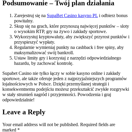
Podsumowanie – Twój plan działania
Zarejestruj się na
SupaBet Casino kasyno PL
i odbierz bonus
powitalny.
Skup się na grach, które przynoszą najwięcej punktów – sloty
o wysokim RTP, gry na żywo i zakłady sportowe.
Wykorzystuj kryptowaluty, aby zwiększyć przyrost punktów i
przyspieszyć wypłaty.
Regularnie wymieniaj punkty na cashback i free spiny, aby
maksymalizować swój bankroll.
Ustaw limity gry i korzystaj z narzędzi odpowiedzialnego
hazardu, by zachować kontrolę.
Supabet Casino nie tylko łączy w sobie kasyno online i zakłady
sportowe, ale także oferuje jeden z najprzyjaźniejszych programów
lojalnościowych w Polsce. Dzięki przemyślanej strategii i
konsekwentnemu podejściu możesz przekształcić zwykłe rozgrywki
w stały strumień nagród i przyjemności. Powodzenia i graj
odpowiedzialnie!
Leave a Reply
Your email address will not be published.
Required fields are
marked
*