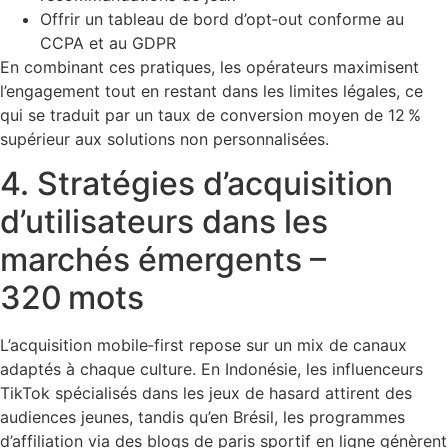
Offrir un tableau de bord d’opt‑out conforme au
CCPA et au GDPR
En combinant ces pratiques, les opérateurs maximisent
l’engagement tout en restant dans les limites légales, ce
qui se traduit par un taux de conversion moyen de 12 %
supérieur aux solutions non personnalisées.
4. Stratégies d’acquisition
d’utilisateurs dans les
marchés émergents –
320 mots
L’acquisition mobile‑first repose sur un mix de canaux
adaptés à chaque culture. En Indonésie, les influenceurs
TikTok spécialisés dans les jeux de hasard attirent des
audiences jeunes, tandis qu’en Brésil, les programmes
d’affiliation via des blogs de paris sportif en ligne génèrent