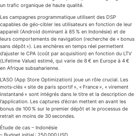
un trafic organique de haute qualité.
Les campagnes programmatique utilisent des DSP
capables de géo‑cibler les utilisateurs en fonction de leur
appareil (Android dominant à 85 % en Indonésie) et de
leurs comportements de navigation (recherche de « bonus
sans dépôt »). Les enchères en temps réel permettent
d’ajuster le CPA (coût par acquisition) en fonction du LTV
(Lifetime Value) estimé, qui varie de 8 € en Europe à 4 €
en Afrique subsaharienne.
L’ASO (App Store Optimization) joue un rôle crucial. Les
mots‑clés « site de paris sportif », « France », « virement
instantané » sont intégrés dans le titre et la description de
l’application. Les captures d’écran mettent en avant les
bonus de 100 % sur le premier dépôt et le processus de
retrait en moins de 30 secondes.
Étude de cas – Indonésie
– Budget initial : 250 000 USD