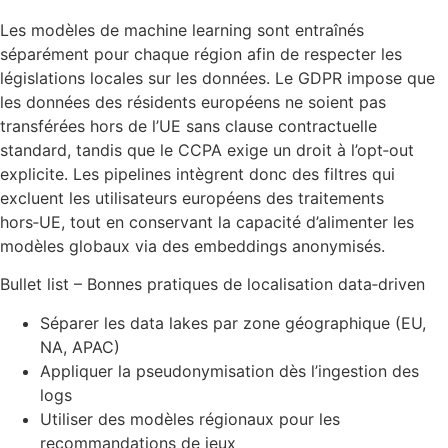
Les modèles de machine learning sont entraînés
séparément pour chaque région afin de respecter les
législations locales sur les données. Le GDPR impose que
les données des résidents européens ne soient pas
transférées hors de l’UE sans clause contractuelle
standard, tandis que le CCPA exige un droit à l’opt‑out
explicite. Les pipelines intègrent donc des filtres qui
excluent les utilisateurs européens des traitements
hors‑UE, tout en conservant la capacité d’alimenter les
modèles globaux via des embeddings anonymisés.
Bullet list – Bonnes pratiques de localisation data‑driven
Séparer les data lakes par zone géographique (EU,
NA, APAC)
Appliquer la pseudonymisation dès l’ingestion des
logs
Utiliser des modèles régionaux pour les
recommandations de jeux