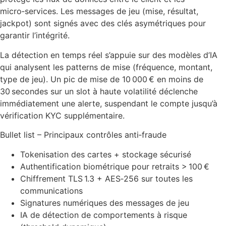
micro‑services. Les messages de jeu (mise, résultat,
jackpot) sont signés avec des clés asymétriques pour
garantir l’intégrité.
La détection en temps réel s’appuie sur des modèles d’IA
qui analysent les patterns de mise (fréquence, montant,
type de jeu). Un pic de mise de 10 000 € en moins de
30 secondes sur un slot à haute volatilité déclenche
immédiatement une alerte, suspendant le compte jusqu’à
vérification KYC supplémentaire.
Bullet list – Principaux contrôles anti‑fraude
Tokenisation des cartes + stockage sécurisé
Authentification biométrique pour retraits > 100 €
Chiffrement TLS 1.3 + AES‑256 sur toutes les
communications
Signatures numériques des messages de jeu
IA de détection de comportements à risque