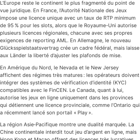
L’Europe reste le continent le plus fragmenté du point de
vue juridique. En France, l’Autorité Nationale des Jeux
impose une licence unique avec un taux de RTP minimum
de 95 % pour les slots, alors que le Royaume-Uni autorise
plusieurs licences régionales, chacune avec ses propres
exigences de reporting AML. En Allemagne, le nouveau
Glücksspielstaatsvertrag crée un cadre fédéral, mais laisse
aux Länder la liberté d’ajuster les plafonds de mise.
En Amérique du Nord, le Nevada et le New Jersey
affichent des régimes très matures : les opérateurs doivent
intégrer des systèmes de vérification d’identité (KYC)
compatibles avec le FinCEN. Le Canada, quant à lui,
autorise les jeux en ligne uniquement dans les provinces
qui détiennent une licence provinciale, comme l’Ontario qui
a récemment lancé son portail « Play ».
La région Asie‑Pacifique montre une dualité marquée. La
Chine continentale interdit tout jeu d’argent en ligne, mais
Hong Kong et Macao offrent des licences très lucratives,