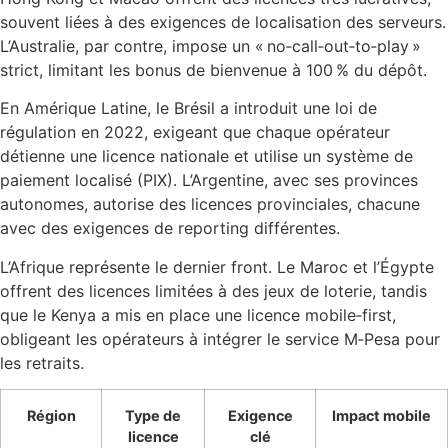
souvent liées à des exigences de localisation des serveurs.
L’Australie, par contre, impose un « no‑call‑out‑to‑play »
strict, limitant les bonus de bienvenue à 100 % du dépôt.
En Amérique Latine, le Brésil a introduit une loi de
régulation en 2022, exigeant que chaque opérateur
détienne une licence nationale et utilise un système de
paiement localisé (PIX). L’Argentine, avec ses provinces
autonomes, autorise des licences provinciales, chacune
avec des exigences de reporting différentes.
L’Afrique représente le dernier front. Le Maroc et l’Égypte
offrent des licences limitées à des jeux de loterie, tandis
que le Kenya a mis en place une licence mobile‑first,
obligeant les opérateurs à intégrer le service M‑Pesa pour
les retraits.
Région
Type de
Exigence
Impact mobile
licence
clé