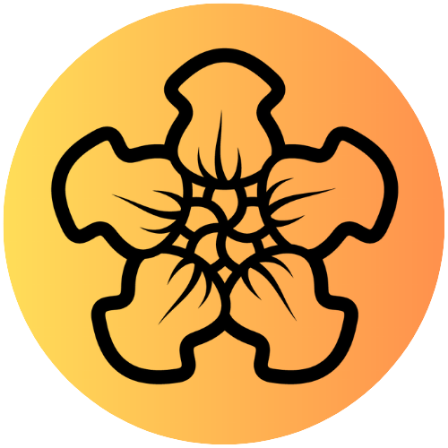
Skip
to
content