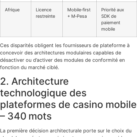
Afrique
Licence
Mobile‑first
Priorité aux
restreinte
+ M‑Pesa
SDK de
paiement
mobile
Ces disparités obligent les fournisseurs de plateforme à
concevoir des architectures modulaires capables de
désactiver ou d’activer des modules de conformité en
fonction du marché ciblé.
2. Architecture
technologique des
plateformes de casino mobile
– 340 mots
La première décision architecturale porte sur le choix du