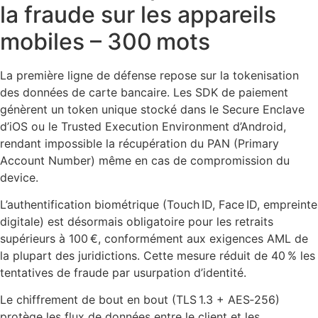
la fraude sur les appareils
mobiles – 300 mots
La première ligne de défense repose sur la tokenisation
des données de carte bancaire. Les SDK de paiement
génèrent un token unique stocké dans le Secure Enclave
d’iOS ou le Trusted Execution Environment d’Android,
rendant impossible la récupération du PAN (Primary
Account Number) même en cas de compromission du
device.
L’authentification biométrique (Touch ID, Face ID, empreinte
digitale) est désormais obligatoire pour les retraits
supérieurs à 100 €, conformément aux exigences AML de
la plupart des juridictions. Cette mesure réduit de 40 % les
tentatives de fraude par usurpation d’identité.
Le chiffrement de bout en bout (TLS 1.3 + AES‑256)
protège les flux de données entre le client et les