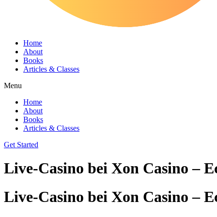
Home
About
Books
Articles & Classes
Menu
Home
About
Books
Articles & Classes
Get Started
Live‑Casino bei Xon Casino – E
Live‑Casino bei Xon Casino – E