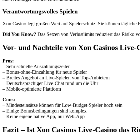
Verantwortungsvolles Spielen
Xon Casino legt großen Wert auf Spielerschutz. Sie können tägliche 
Did You Know?
Das Setzen von Verlustlimits reduziert das Risiko v
Vor- und Nachteile von Xon Casinos Live‑
Pros:
– Sehr schnelle Auszahlungszeiten
– Bonus‑ohne‑Einzahlung für neue Spieler
– Breites Angebot an Live‑Spielen von Top‑Anbietern
– Deutschsprachiger Live‑Chat rund um die Uhr
– Mobile‑optimierte Plattform
Cons:
– Mindesteinsätze können für Low‑Budget‑Spieler hoch sein
– Einige Bonusbedingungen sind komplex
– Keine eigene native App, nur Web‑App
Fazit – Ist Xon Casinos Live‑Casino das Ri