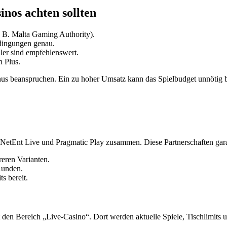
inos achten sollten
. B. Malta Gaming Authority).
dingungen genau.
ller sind empfehlenswert.
n Plus.
s beanspruchen. Ein zu hoher Umsatz kann das Spielbudget unnötig b
etEnt Live und Pragmatic Play zusammen. Diese Partnerschaften garant
reren Varianten.
Runden.
s bereit.
fort den Bereich „Live‑Casino“. Dort werden aktuelle Spiele, Tischlimits 