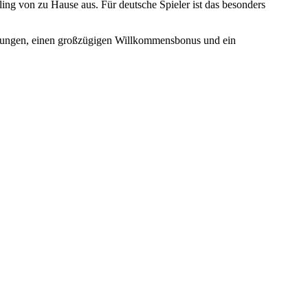
ling von zu Hause aus. Für deutsche Spieler ist das besonders
ahlungen, einen großzügigen Willkommensbonus und ein