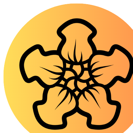
Skip
to
content