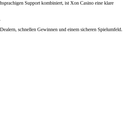
hsprachigen Support kombiniert, ist Xon Casino eine klare
.
 Dealern, schnellen Gewinnen und einem sicheren Spielumfeld.