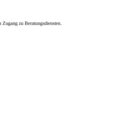
en Zugang zu Beratungsdiensten.