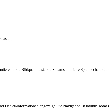
elasten.
ieren hohe Bildqualität, stabile Streams und faire Spielmechaniken.
und Dealer‑Informationen angezeigt. Die Navigation ist intuitiv, sodass