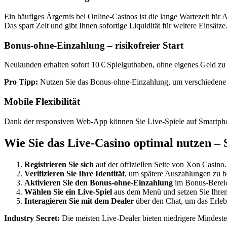
Ein häufiges Ärgernis bei Online‑Casinos ist die lange Wartezeit für
Das spart Zeit und gibt Ihnen sofortige Liquidität für weitere Einsätze
Bonus‑ohne‑Einzahlung – risikofreier Start
Neukunden erhalten sofort 10 € Spielguthaben, ohne eigenes Geld zu s
Pro Tipp:
Nutzen Sie das Bonus‑ohne‑Einzahlung, um verschiedene De
Mobile Flexibilität
Dank der responsiven Web‑App können Sie Live‑Spiele auf Smartphone
Wie Sie das Live‑Casino optimal nutzen – S
Registrieren Sie sich
auf der offiziellen Seite von Xon Casino.
Verifizieren Sie Ihre Identität
, um spätere Auszahlungen zu b
Aktivieren Sie den Bonus‑ohne‑Einzahlung
im Bonus‑Bereic
Wählen Sie ein Live‑Spiel
aus dem Menü und setzen Sie Ihren 
Interagieren Sie mit dem Dealer
über den Chat, um das Erlebn
Industry Secret:
Die meisten Live‑Dealer bieten niedrigere Mindeste