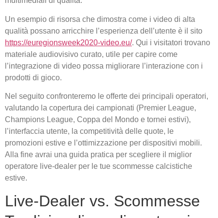
multimediali di qualità.
Un esempio di risorsa che dimostra come i video di alta
qualità possano arricchire l’esperienza dell’utente è il sito
https://euregionsweek2020-video.eu/
. Qui i visitatori trovano
materiale audiovisivo curato, utile per capire come
l’integrazione di video possa migliorare l’interazione con i
prodotti di gioco.
Nel seguito confronteremo le offerte dei principali operatori,
valutando la copertura dei campionati (Premier League,
Champions League, Coppa del Mondo e tornei estivi),
l’interfaccia utente, la competitività delle quote, le
promozioni estive e l’ottimizzazione per dispositivi mobili.
Alla fine avrai una guida pratica per scegliere il miglior
operatore live‑dealer per le tue scommesse calcistiche
estive.
Live‑Dealer vs. Scommesse