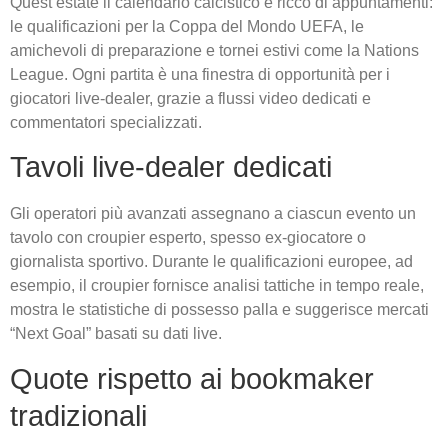
Quest’estate il calendario calcistico è ricco di appuntamenti:
le qualificazioni per la Coppa del Mondo UEFA, le
amichevoli di preparazione e tornei estivi come la Nations
League. Ogni partita è una finestra di opportunità per i
giocatori live‑dealer, grazie a flussi video dedicati e
commentatori specializzati.
Tavoli live‑dealer dedicati
Gli operatori più avanzati assegnano a ciascun evento un
tavolo con croupier esperto, spesso ex‑giocatore o
giornalista sportivo. Durante le qualificazioni europee, ad
esempio, il croupier fornisce analisi tattiche in tempo reale,
mostra le statistiche di possesso palla e suggerisce mercati
“Next Goal” basati su dati live.
Quote rispetto ai bookmaker
tradizionali