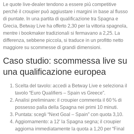
Le quote live‑dealer tendono a essere più competitive
perché il croupier può aggiustare i margini in base al flusso
di puntate. In una partita di qualificazione tra Spagna e
Grecia, Betway Live ha offerto 2,30 per la vittoria spagnola,
mentre i bookmaker tradizionali si fermavano a 2,25. La
differenza, sebbene piccola, si traduce in un profitto netto
maggiore su scommesse di grandi dimensioni.
Caso studio: scommessa live su
una qualificazione europea
Scelta del tavolo: accedi a Betway Live e seleziona il
tavolo “Euro Qualifiers – Spain vs Greece”.
Analisi preliminare: il croupier commenta il 60 % di
possesso palla della Spagna nei primi 10 minuti.
Puntata: scegli “Next Goal – Spain” con quota 3,10.
Aggiornamento: a 12′ la Spagna segna; il croupier
aggiorna immediatamente la quota a 1,20 per “Final