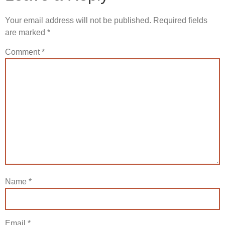
Your email address will not be published.
Required fields
are marked
*
Comment
*
Name
*
Email
*