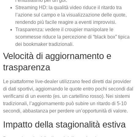
l’entusiasmo per un gol.
Streaming HD: la qualità video riduce il ritardo tra
l’azione sul campo e la visualizzazione delle quote,
rendendo più facile reagire a eventi improvvisi.
Trasparenza: vedere il croupier manipolare le
scommesse riduce la percezione di “black box” tipica
dei bookmaker tradizionali.
Velocità di aggiornamento e
trasparenza
Le piattaforme live‑dealer utilizzano feed diretti dai provider
di dati sportivi, aggiornando le quote entro pochi secondi dal
verificarsi di un evento (es. un cartellino rosso). Nei sistemi
tradizionali, l’aggiornamento può subire un ritardo di 5‑10
secondi, abbastanza per perdere un’opportunità di valore.
Impatto della stagionalità estiva