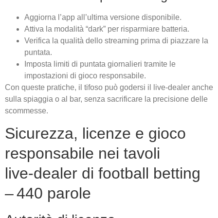
Aggiorna l’app all’ultima versione disponibile.
Attiva la modalità “dark” per risparmiare batteria.
Verifica la qualità dello streaming prima di piazzare la
puntata.
Imposta limiti di puntata giornalieri tramite le
impostazioni di gioco responsabile.
Con queste pratiche, il tifoso può godersi il live‑dealer anche
sulla spiaggia o al bar, senza sacrificare la precisione delle
scommesse.
Sicurezza, licenze e gioco
responsabile nei tavoli
live‑dealer di football betting
– 440 parole