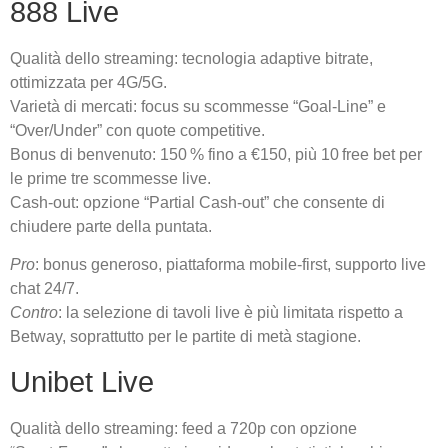
888 Live
Qualità dello streaming: tecnologia adaptive bitrate,
ottimizzata per 4G/5G.
Varietà di mercati: focus su scommesse “Goal‑Line” e
“Over/Under” con quote competitive.
Bonus di benvenuto: 150 % fino a €150, più 10 free bet per
le prime tre scommesse live.
Cash‑out: opzione “Partial Cash‑out” che consente di
chiudere parte della puntata.
Pro
: bonus generoso, piattaforma mobile-first, supporto live
chat 24/7.
Contro
: la selezione di tavoli live è più limitata rispetto a
Betway, soprattutto per le partite di metà stagione.
Unibet Live
Qualità dello streaming: feed a 720p con opzione