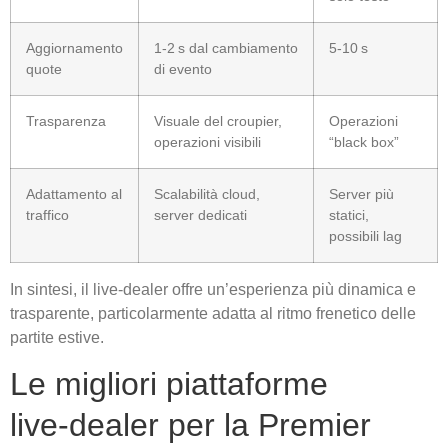
Aggiornamento
1‑2 s dal cambiamento
5‑10 s
quote
di evento
Trasparenza
Visuale del croupier,
Operazioni
operazioni visibili
“black box”
Adattamento al
Scalabilità cloud,
Server più
traffico
server dedicati
statici,
possibili lag
In sintesi, il live‑dealer offre un’esperienza più dinamica e
trasparente, particolarmente adatta al ritmo frenetico delle
partite estive.
Le migliori piattaforme
live‑dealer per la Premier