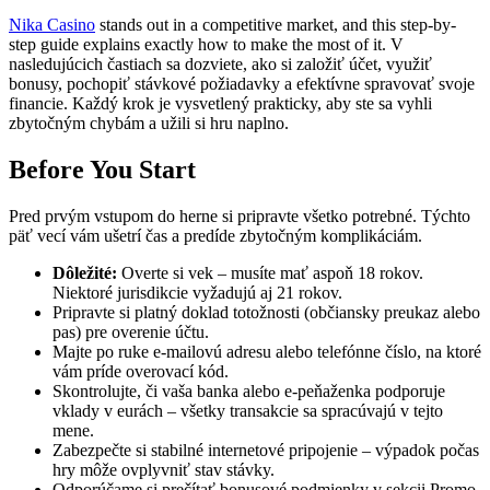
Nika Casino
stands out in a competitive market, and this step-by-
step guide explains exactly how to make the most of it. V
nasledujúcich častiach sa dozviete, ako si založiť účet, využiť
bonusy, pochopiť stávkové požiadavky a efektívne spravovať svoje
financie. Každý krok je vysvetlený prakticky, aby ste sa vyhli
zbytočným chybám a užili si hru naplno.
Before You Start
Pred prvým vstupom do herne si pripravte všetko potrebné. Týchto
päť vecí vám ušetrí čas a predíde zbytočným komplikáciám.
Dôležité:
Overte si vek – musíte mať aspoň 18 rokov.
Niektoré jurisdikcie vyžadujú aj 21 rokov.
Pripravte si platný doklad totožnosti (občiansky preukaz alebo
pas) pre overenie účtu.
Majte po ruke e-mailovú adresu alebo telefónne číslo, na ktoré
vám príde overovací kód.
Skontrolujte, či vaša banka alebo e-peňaženka podporuje
vklady v eurách – všetky transakcie sa spracúvajú v tejto
mene.
Zabezpečte si stabilné internetové pripojenie – výpadok počas
hry môže ovplyvniť stav stávky.
Odporúčame si prečítať bonusové podmienky v sekcii Promo,