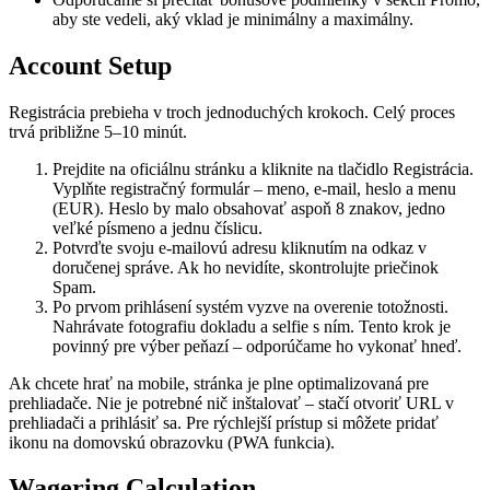
aby ste vedeli, aký vklad je minimálny a maximálny.
Account Setup
Registrácia prebieha v troch jednoduchých krokoch. Celý proces
trvá približne 5–10 minút.
Prejdite na oficiálnu stránku a kliknite na tlačidlo Registrácia.
Vyplňte registračný formulár – meno, e-mail, heslo a menu
(EUR). Heslo by malo obsahovať aspoň 8 znakov, jedno
veľké písmeno a jednu číslicu.
Potvrďte svoju e-mailovú adresu kliknutím na odkaz v
doručenej správe. Ak ho nevidíte, skontrolujte priečinok
Spam.
Po prvom prihlásení systém vyzve na overenie totožnosti.
Nahrávate fotografiu dokladu a selfie s ním. Tento krok je
povinný pre výber peňazí – odporúčame ho vykonať hneď.
Ak chcete hrať na mobile, stránka je plne optimalizovaná pre
prehliadače. Nie je potrebné nič inštalovať – stačí otvoriť URL v
prehliadači a prihlásiť sa. Pre rýchlejší prístup si môžete pridať
ikonu na domovskú obrazovku (PWA funkcia).
Wagering Calculation