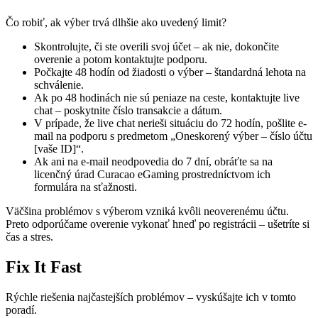
Čo robiť, ak výber trvá dlhšie ako uvedený limit?
Skontrolujte, či ste overili svoj účet – ak nie, dokončite
overenie a potom kontaktujte podporu.
Počkajte 48 hodín od žiadosti o výber – štandardná lehota na
schválenie.
Ak po 48 hodinách nie sú peniaze na ceste, kontaktujte live
chat – poskytnite číslo transakcie a dátum.
V prípade, že live chat nerieši situáciu do 72 hodín, pošlite e-
mail na podporu s predmetom „Oneskorený výber – číslo účtu
[vaše ID]“.
Ak ani na e-mail neodpovedia do 7 dní, obráťte sa na
licenčný úrad Curacao eGaming prostredníctvom ich
formulára na sťažnosti.
Väčšina problémov s výberom vzniká kvôli neoverenému účtu.
Preto odporúčame overenie vykonať hneď po registrácii – ušetríte si
čas a stres.
Fix It Fast
Rýchle riešenia najčastejších problémov – vyskúšajte ich v tomto
poradí.