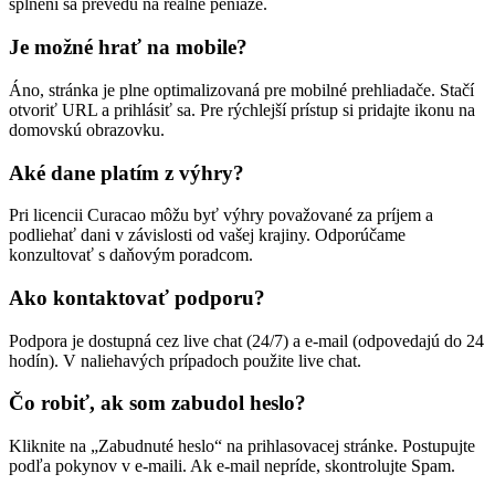
splnení sa prevedú na reálne peniaze.
Je možné hrať na mobile?
Áno, stránka je plne optimalizovaná pre mobilné prehliadače. Stačí
otvoriť URL a prihlásiť sa. Pre rýchlejší prístup si pridajte ikonu na
domovskú obrazovku.
Aké dane platím z výhry?
Pri licencii Curacao môžu byť výhry považované za príjem a
podliehať dani v závislosti od vašej krajiny. Odporúčame
konzultovať s daňovým poradcom.
Ako kontaktovať podporu?
Podpora je dostupná cez live chat (24/7) a e-mail (odpovedajú do 24
hodín). V naliehavých prípadoch použite live chat.
Čo robiť, ak som zabudol heslo?
Kliknite na „Zabudnuté heslo“ na prihlasovacej stránke. Postupujte
podľa pokynov v e-maili. Ak e-mail nepríde, skontrolujte Spam.