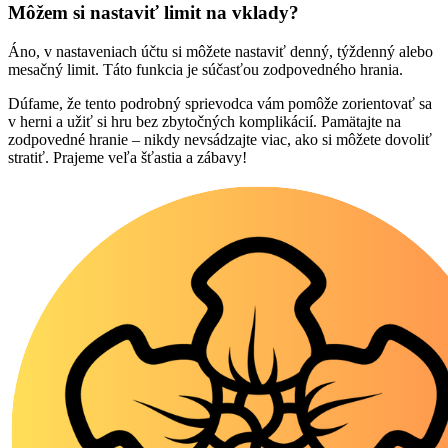
Môžem si nastaviť limit na vklady?
Áno, v nastaveniach účtu si môžete nastaviť denný, týždenný alebo
mesačný limit. Táto funkcia je súčasťou zodpovedného hrania.
Dúfame, že tento podrobný sprievodca vám pomôže zorientovať sa
v herni a užiť si hru bez zbytočných komplikácií. Pamätajte na
zodpovedné hranie – nikdy nevsádzajte viac, ako si môžete dovoliť
stratiť. Prajeme veľa šťastia a zábavy!