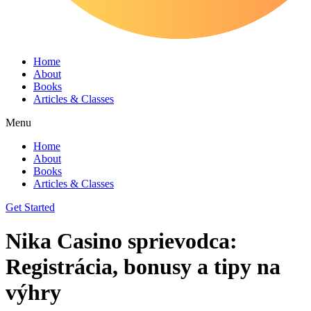
Home
About
Books
Articles & Classes
Menu
Home
About
Books
Articles & Classes
Get Started
Nika Casino sprievodca:
Registrácia, bonusy a tipy na
výhry