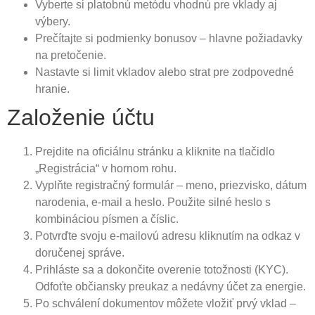
Vyberte si platobnú metódu vhodnú pre vklady aj
výbery.
Prečítajte si podmienky bonusov – hlavne požiadavky
na pretočenie.
Nastavte si limit vkladov alebo strat pre zodpovedné
hranie.
Založenie účtu
Prejdite na oficiálnu stránku a kliknite na tlačidlo
„Registrácia“ v hornom rohu.
Vyplňte registračný formulár – meno, priezvisko, dátum
narodenia, e-mail a heslo. Použite silné heslo s
kombináciou písmen a číslic.
Potvrďte svoju e-mailovú adresu kliknutím na odkaz v
doručenej správe.
Prihláste sa a dokončite overenie totožnosti (KYC).
Odfoťte občiansky preukaz a nedávny účet za energie.
Po schválení dokumentov môžete vložiť prvý vklad –