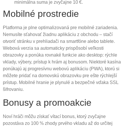
minimálna suma je zvyčajne 10 €.
Mobilné prostredie
Platforma je plne optimalizovaná pre mobilné zariadenia.
Nemusíte sťahovať žiadnu aplikáciu z obchodu – stačí
otvoriť stránku v prehliadači na smartfóne alebo tablete.
Webová verzia sa automaticky prispôsobí veľkosti
obrazovky a ponúka rovnaké funkcie ako desktop: rýchle
vklady, výbery, prístup k hrám aj bonusom. Niektoré kasína
ponúkajú aj progresívnu webovú aplikáciu (PWA), ktorú si
môžete pridať na domovskú obrazovku pre ešte rýchlejší
prístup. Mobilné hranie je plynulé a bezpečné vďaka SSL
šifrovaniu.
Bonusy a promoakcie
Noví hráči môžu získať vítací bonus, ktorý zvyčajne
pozostáva zo 100 % zhody prvého vkladu až do určitej