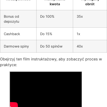
kwota
obrót
Bonus od
Do 100%
35x
depozytu
Cashback
Do 15%
1x
Darmowe spiny
Do 50 spinów
40x
Obejrzyj ten film instruktażowy, aby zobaczyć proces w
praktyce: