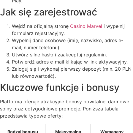
Play.
Jak się zarejestrować
Wejdź na oficjalną stronę
Casino Marvel
i wypełnij
formularz rejestracyjny.
Wypełnij dane osobowe (imię, nazwisko, adres e-
mail, numer telefonu).
Utwórz silne hasło i zaakceptuj regulamin.
Potwierdź adres e-mail klikając w link aktywacyjny.
Zaloguj się i wykonaj pierwszy depozyt (min. 20 PLN
lub równowartość).
Kluczowe funkcje i bonusy
Platforma oferuje atrakcyjne bonusy powitalne, darmowe
spiny oraz cotygodniowe promocje. Poniższa tabela
przedstawia typowe oferty:
Rodzaj bonusu
Maksymalna
Wymagany