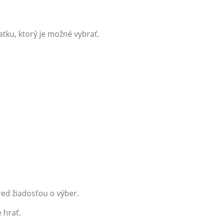
tku, ktorý je možné vybrať.
red žiadosťou o výber.
 hrať.