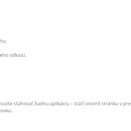
ohu.
ieho odkazu.
usíte sťahovať žiadnu aplikáciu – stačí otvoriť stránku v p
zovku.