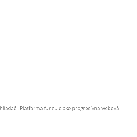
rehliadači. Platforma funguje ako progresívna webová