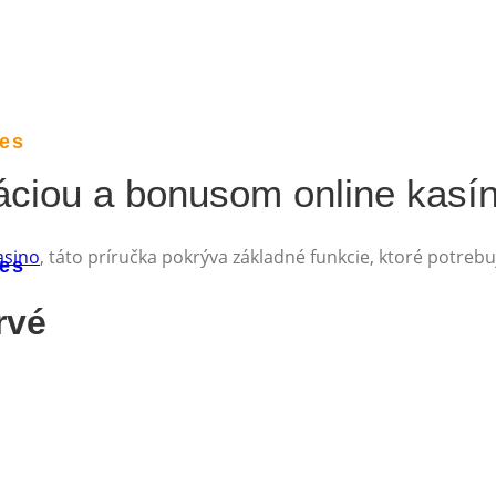
ses
ráciou a bonusom online kasí
asino
, táto príručka pokrýva základné funkcie, ktoré potrebu
ses
rvé