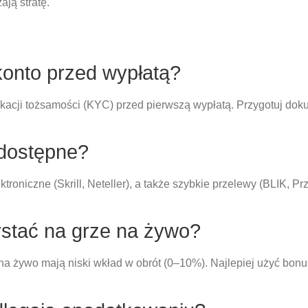
ją stratę.
onto przed wypłatą?
ikacji tożsamości (KYC) przed pierwszą wypłatą. Przygotuj do
 dostępne?
troniczne (Skrill, Neteller), a także szybkie przelewy (BLIK, P
stać na grze na żywo?
na żywo mają niski wkład w obrót (0–10%). Najlepiej użyć bon