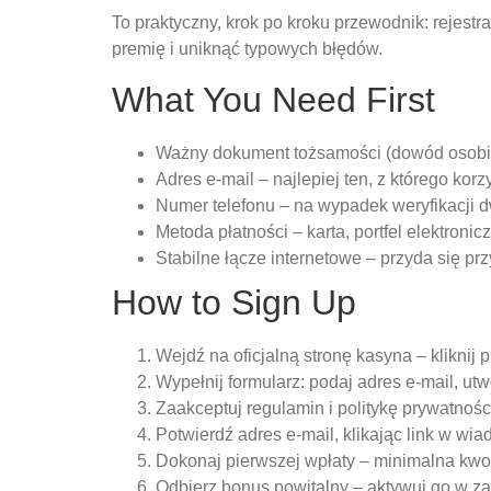
To praktyczny, krok po kroku przewodnik: rejestra
premię i uniknąć typowych błędów.
What You Need First
Ważny dokument tożsamości (dowód osobisty
Adres e-mail – najlepiej ten, z którego korz
Numer telefonu – na wypadek weryfikacji 
Metoda płatności – karta, portfel elektroni
Stabilne łącze internetowe – przyda się prz
How to Sign Up
Wejdź na oficjalną stronę kasyna – kliknij
Wypełnij formularz: podaj adres e-mail, utw
Zaakceptuj regulamin i politykę prywatnoś
Potwierdź adres e-mail, klikając link w wi
Dokonaj pierwszej wpłaty – minimalna kwo
Odbierz bonus powitalny – aktywuj go w za