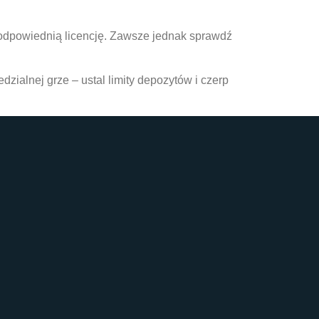
odpowiednią licencję. Zawsze jednak sprawdź
zialnej grze – ustal limity depozytów i czerp