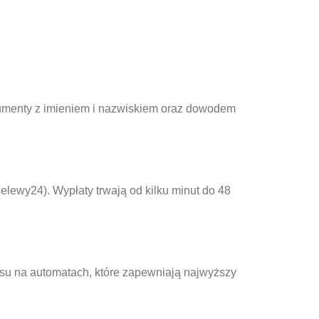
kumenty z imieniem i nazwiskiem oraz dowodem
rzelewy24). Wypłaty trwają od kilku minut do 48
usu na automatach, które zapewniają najwyższy