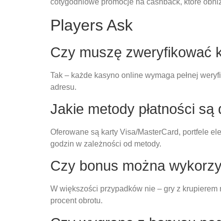
cotygodniowe promocje na cashback, które obniża
Players Ask
Czy muszę zweryfikować k
Tak – każde kasyno online wymaga pełnej weryf
adresu.
Jakie metody płatności są
Oferowane są karty Visa/MasterCard, portfele elek
godzin w zależności od metody.
Czy bonus można wykorzy
W większości przypadków nie – gry z krupierem 
procent obrotu.