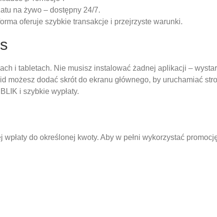
czatu na żywo – dostępny 24/7.
forma oferuje szybkie transakcje i przejrzyste warunki.
ss
ch i tabletach. Nie musisz instalować żadnej aplikacji – wysta
d możesz dodać skrót do ekranu głównego, by uruchamiać stron
 BLIK i szybkie wypłaty.
 wpłaty do określonej kwoty. Aby w pełni wykorzystać promocję