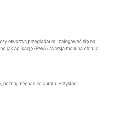
rczy otworzyć przeglądarkę i zalogować się na
ę jak aplikację (PWA). Wersja mobilna oferuje
, poznaj mechanikę obrotu. Przykład: