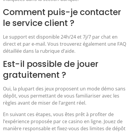
Comment puis-je contacter
le service client ?
Le support est disponible 24h/24 et 7j/7 par chat en
direct et par e-mail. Vous trouverez également une FAQ
détaillée dans la rubrique d’aide.
Est-il possible de jouer
gratuitement ?
Oui, la plupart des jeux proposent un mode démo sans
dépôt, vous permettant de vous familiariser avec les
règles avant de miser de l’argent réel.
En suivant ces étapes, vous êtes prêt à profiter de
l’expérience proposée par ce casino en ligne. Jouez de
manière responsable et fixez-vous des limites de dépôt