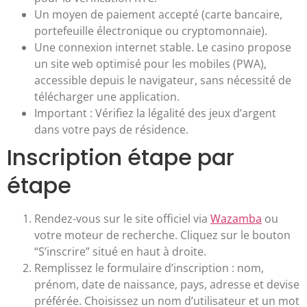
Un moyen de paiement accepté (carte bancaire,
portefeuille électronique ou cryptomonnaie).
Une connexion internet stable. Le casino propose
un site web optimisé pour les mobiles (PWA),
accessible depuis le navigateur, sans nécessité de
télécharger une application.
Important : Vérifiez la légalité des jeux d’argent
dans votre pays de résidence.
Inscription étape par
étape
Rendez-vous sur le site officiel via
Wazamba
ou
votre moteur de recherche. Cliquez sur le bouton
“S’inscrire” situé en haut à droite.
Remplissez le formulaire d’inscription : nom,
prénom, date de naissance, pays, adresse et devise
préférée. Choisissez un nom d’utilisateur et un mot