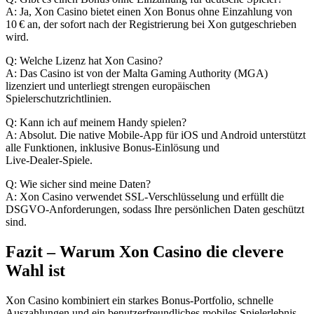
A: Ja, Xon Casino bietet einen Xon Bonus ohne Einzahlung von
10 € an, der sofort nach der Registrierung bei Xon gutgeschrieben
wird.
Q: Welche Lizenz hat Xon Casino?
A: Das Casino ist von der Malta Gaming Authority (MGA)
lizenziert und unterliegt strengen europäischen
Spielerschutzrichtlinien.
Q: Kann ich auf meinem Handy spielen?
A: Absolut. Die native Mobile‑App für iOS und Android unterstützt
alle Funktionen, inklusive Bonus‑Einlösung und
Live‑Dealer‑Spiele.
Q: Wie sicher sind meine Daten?
A: Xon Casino verwendet SSL‑Verschlüsselung und erfüllt die
DSGVO‑Anforderungen, sodass Ihre persönlichen Daten geschützt
sind.
Fazit – Warum Xon Casino die clevere
Wahl ist
Xon Casino kombiniert ein starkes Bonus‑Portfolio, schnelle
Auszahlungen und ein benutzerfreundliches mobiles Spielerlebnis.