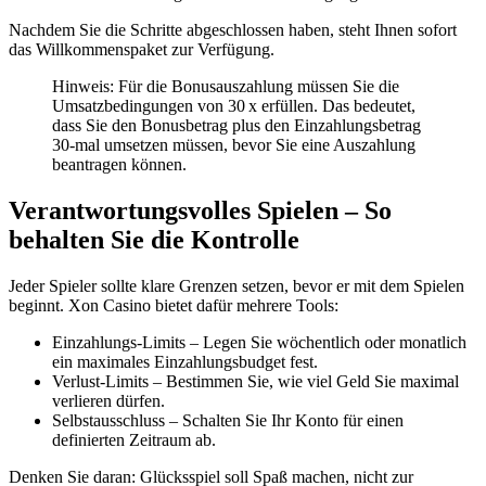
Nachdem Sie die Schritte abgeschlossen haben, steht Ihnen sofort
das Willkommenspaket zur Verfügung.
Hinweis: Für die Bonusauszahlung müssen Sie die
Umsatzbedingungen von 30 x erfüllen. Das bedeutet,
dass Sie den Bonusbetrag plus den Einzahlungsbetrag
30‑mal umsetzen müssen, bevor Sie eine Auszahlung
beantragen können.
Verantwortungsvolles Spielen – So
behalten Sie die Kontrolle
Jeder Spieler sollte klare Grenzen setzen, bevor er mit dem Spielen
beginnt. Xon Casino bietet dafür mehrere Tools:
Einzahlungs‑Limits – Legen Sie wöchentlich oder monatlich
ein maximales Einzahlungsbudget fest.
Verlust‑Limits – Bestimmen Sie, wie viel Geld Sie maximal
verlieren dürfen.
Selbstausschluss – Schalten Sie Ihr Konto für einen
definierten Zeitraum ab.
Denken Sie daran: Glücksspiel soll Spaß machen, nicht zur