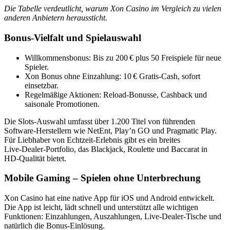
Die Tabelle verdeutlicht, warum Xon Casino im Vergleich zu vielen
anderen Anbietern heraussticht.
Bonus‑Vielfalt und Spielauswahl
Willkommensbonus: Bis zu 200 € plus 50 Freispiele für neue
Spieler.
Xon Bonus ohne Einzahlung: 10 € Gratis‑Cash, sofort
einsetzbar.
Regelmäßige Aktionen: Reload‑Bonusse, Cashback und
saisonale Promotionen.
Die Slots-Auswahl umfasst über 1.200 Titel von führenden
Software‑Herstellern wie NetEnt, Play’n GO und Pragmatic Play.
Für Liebhaber von Echtzeit‑Erlebnis gibt es ein breites
Live‑Dealer‑Portfolio, das Blackjack, Roulette und Baccarat in
HD‑Qualität bietet.
Mobile Gaming – Spielen ohne Unterbrechung
Xon Casino hat eine native App für iOS und Android entwickelt.
Die App ist leicht, lädt schnell und unterstützt alle wichtigen
Funktionen: Einzahlungen, Auszahlungen, Live‑Dealer‑Tische und
natürlich die Bonus‑Einlösung.