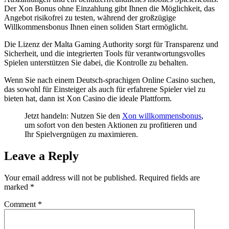
Der Xon Bonus ohne Einzahlung gibt Ihnen die Möglichkeit, das
Angebot risikofrei zu testen, während der großzügige
Willkommensbonus Ihnen einen soliden Start ermöglicht.
Die Lizenz der Malta Gaming Authority sorgt für Transparenz und
Sicherheit, und die integrierten Tools für verantwortungsvolles
Spielen unterstützen Sie dabei, die Kontrolle zu behalten.
Wenn Sie nach einem Deutsch‑sprachigen Online Casino suchen,
das sowohl für Einsteiger als auch für erfahrene Spieler viel zu
bieten hat, dann ist Xon Casino die ideale Plattform.
Jetzt handeln: Nutzen Sie den
Xon willkommensbonus
,
um sofort von den besten Aktionen zu profitieren und
Ihr Spielvergnügen zu maximieren.
Leave a Reply
Your email address will not be published.
Required fields are
marked
*
Comment
*