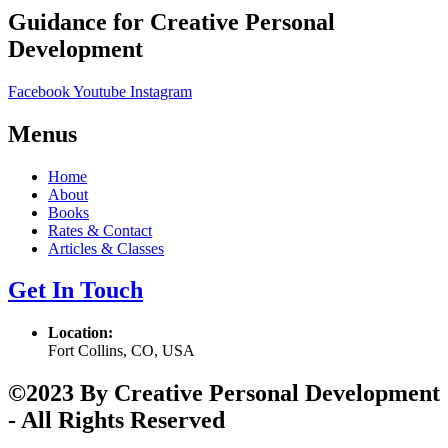
Guidance for Creative Personal
Development
Facebook
Youtube
Instagram
Menus
Home
About
Books
Rates & Contact
Articles & Classes
Get In Touch
Location:
Fort Collins, CO, USA
©2023 By Creative Personal Development
- All Rights Reserved