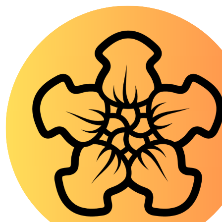
Skip
to
content