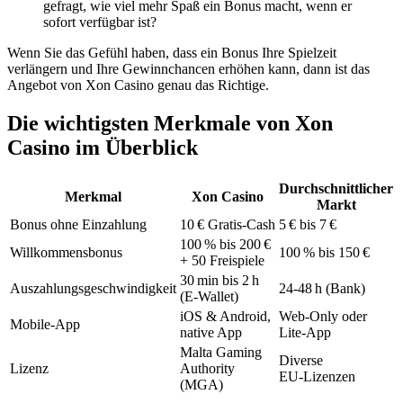
gefragt, wie viel mehr Spaß ein Bonus macht, wenn er
sofort verfügbar ist?
Wenn Sie das Gefühl haben, dass ein Bonus Ihre Spielzeit
verlängern und Ihre Gewinnchancen erhöhen kann, dann ist das
Angebot von Xon Casino genau das Richtige.
Die wichtigsten Merkmale von Xon
Casino im Überblick
Durchschnittlicher
Merkmal
Xon Casino
Markt
Bonus ohne Einzahlung
10 € Gratis‑Cash
5 € bis 7 €
100 % bis 200 €
Willkommensbonus
100 % bis 150 €
+ 50 Freispiele
30 min bis 2 h
Auszahlungsgeschwindigkeit
24‑48 h (Bank)
(E‑Wallet)
iOS & Android,
Web‑Only oder
Mobile‑App
native App
Lite‑App
Malta Gaming
Diverse
Lizenz
Authority
EU‑Lizenzen
(MGA)