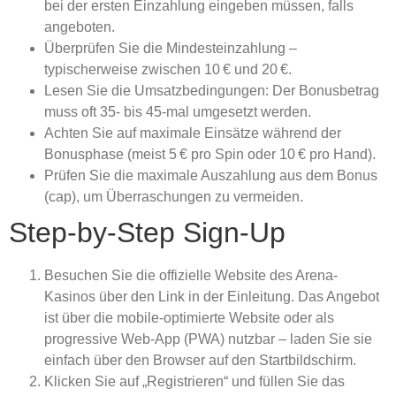
bei der ersten Einzahlung eingeben müssen, falls
angeboten.
Überprüfen Sie die Mindesteinzahlung –
typischerweise zwischen 10 € und 20 €.
Lesen Sie die Umsatzbedingungen: Der Bonusbetrag
muss oft 35- bis 45‑mal umgesetzt werden.
Achten Sie auf maximale Einsätze während der
Bonusphase (meist 5 € pro Spin oder 10 € pro Hand).
Prüfen Sie die maximale Auszahlung aus dem Bonus
(cap), um Überraschungen zu vermeiden.
Step-by-Step Sign-Up
Besuchen Sie die offizielle Website des Arena-
Kasinos über den Link in der Einleitung. Das Angebot
ist über die mobile-optimierte Website oder als
progressive Web-App (PWA) nutzbar – laden Sie sie
einfach über den Browser auf den Startbildschirm.
Klicken Sie auf „Registrieren“ und füllen Sie das