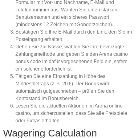
Formular mit Vor- und Nachname, E‑Mail und
Telefonnummer aus. Wählen Sie einen starken
Benutzernamen und ein sicheres Passwort
(mindestens 12 Zeichen mit Sonderzeichen).
Bestätigen Sie Ihre E‑Mail durch den Link, den Sie im
Posteingang erhalten.
Gehen Sie zur Kasse, wählen Sie Ihre bevorzugte
Zahlungsmethode und geben Sie den Arena casino
bonus code im dafür vorgesehenen Feld ein, sofern
ein solcher erforderlich ist.
Tätigen Sie eine Einzahlung in Höhe des
Mindestbetrags (z. B. 20 €). Der Bonus wird
automatisch gutgeschrieben – prüfen Sie den
Kontostand im Bonusbereich.
Lesen Sie die aktuellen Aktionen im Arena online
casino, um sicherzustellen, dass Sie alle Freispiele
oder Extras erhalten.
Wagering Calculation