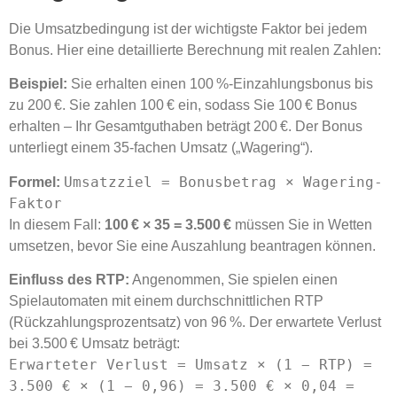
Die Umsatzbedingung ist der wichtigste Faktor bei jedem
Bonus. Hier eine detaillierte Berechnung mit realen Zahlen:
Beispiel:
Sie erhalten einen 100 %-Einzahlungsbonus bis
zu 200 €. Sie zahlen 100 € ein, sodass Sie 100 € Bonus
erhalten – Ihr Gesamtguthaben beträgt 200 €. Der Bonus
unterliegt einem 35‑fachen Umsatz („Wagering“).
Umsatzziel = Bonusbetrag × Wagering-
Formel:
Faktor
In diesem Fall:
100 € × 35 = 3.500 €
müssen Sie in Wetten
umsetzen, bevor Sie eine Auszahlung beantragen können.
Einfluss des RTP:
Angenommen, Sie spielen einen
Spielautomaten mit einem durchschnittlichen RTP
(Rückzahlungsprozentsatz) von 96 %. Der erwartete Verlust
bei 3.500 € Umsatz beträgt:
Erwarteter Verlust = Umsatz × (1 − RTP) =
3.500 € × (1 − 0,96) = 3.500 € × 0,04 =