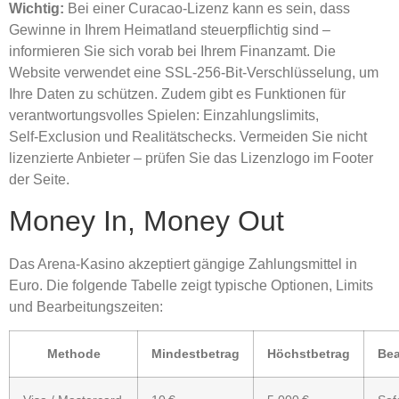
Wichtig:
Bei einer Curacao-Lizenz kann es sein, dass
Gewinne in Ihrem Heimatland steuerpflichtig sind –
informieren Sie sich vorab bei Ihrem Finanzamt. Die
Website verwendet eine SSL-256-Bit-Verschlüsselung, um
Ihre Daten zu schützen. Zudem gibt es Funktionen für
verantwortungsvolles Spielen: Einzahlungslimits,
Self‑Exclusion und Realitätschecks. Vermeiden Sie nicht
lizenzierte Anbieter – prüfen Sie das Lizenzlogo im Footer
der Seite.
Money In, Money Out
Das Arena-Kasino akzeptiert gängige Zahlungsmittel in
Euro. Die folgende Tabelle zeigt typische Optionen, Limits
und Bearbeitungszeiten:
Methode
Mindestbetrag
Höchstbetrag
Bea