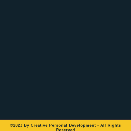
©2023 By Creative Personal Development - All Rights
Reserved