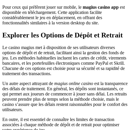
Pour ceux qui préfèrent jouer sur mobile, le
magius casino app
est
disponible en téléchargement. Cette application facilite
considérablement le jeu en déplacement, en offrant des
fonctionnalités similaires à la version desktop du site.
Explorer les Options de Dépôt et Retrait
Le casino magius met à disposition de ses utilisateurs diverses
options de dépôt et de retrait, facilitant ainsi la gestion des fonds de
jeu. Les méthodes habituelles incluent les cartes de crédit, virements
bancaires, et les portefeuilles électroniques comme PayPal et Skrill.
Chacune de ces options est choisie pour sa sécurité et sa rapidité de
traitement des transactions.
Un autre aspect attrayant de
magius online casino
est la transparence
des délais de traitement. En général, les dépôts sont instantanés, ce
qui permet aux joueurs de commencer à jouer sans délai. Les retraits
peuvent prendre plus de temps selon la méthode choisie, mais le
casino s’assure que les délais restent raisonnables pour le confort des
utilisateurs.
En outre, il est essentiel de connaître les limites de transaction
associées à chaque méthode de dépôt et de retrait pour optimiser
votre expérience de jeu.