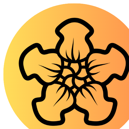
Skip
to
content