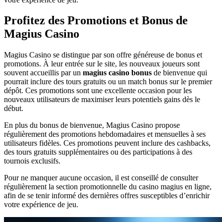
Profitez des Promotions et Bonus de
Magius Casino
Magius Casino se distingue par son offre généreuse de bonus et
promotions. À leur entrée sur le site, les nouveaux joueurs sont
souvent accueillis par un
magius casino bonus
de bienvenue qui
pourrait inclure des tours gratuits ou un match bonus sur le premier
dépôt. Ces promotions sont une excellente occasion pour les
nouveaux utilisateurs de maximiser leurs potentiels gains dès le
début.
En plus du bonus de bienvenue, Magius Casino propose
régulièrement des promotions hebdomadaires et mensuelles à ses
utilisateurs fidèles. Ces promotions peuvent inclure des cashbacks,
des tours gratuits supplémentaires ou des participations à des
tournois exclusifs.
Pour ne manquer aucune occasion, il est conseillé de consulter
régulièrement la section promotionnelle du casino magius en ligne,
afin de se tenir informé des dernières offres susceptibles d’enrichir
votre expérience de jeu.