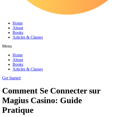
Home
About
Books
Articles & Classes
Menu
Home
About
Books
Articles & Classes
Get Started
Comment Se Connecter sur
Magius Casino: Guide
Pratique