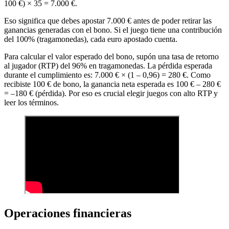
100 €) × 35 = 7.000 €.
Eso significa que debes apostar 7.000 € antes de poder retirar las
ganancias generadas con el bono. Si el juego tiene una contribución
del 100% (tragamonedas), cada euro apostado cuenta.
Para calcular el valor esperado del bono, supón una tasa de retorno
al jugador (RTP) del 96% en tragamonedas. La pérdida esperada
durante el cumplimiento es: 7.000 € × (1 – 0,96) = 280 €. Como
recibiste 100 € de bono, la ganancia neta esperada es 100 € – 280 €
= –180 € (pérdida). Por eso es crucial elegir juegos con alto RTP y
leer los términos.
Operaciones financieras