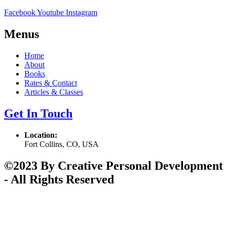
Facebook
Youtube
Instagram
Menus
Home
About
Books
Rates & Contact
Articles & Classes
Get In Touch
Location:
Fort Collins, CO, USA
©2023 By Creative Personal Development
- All Rights Reserved