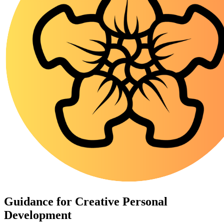
Guidance for Creative Personal
Development