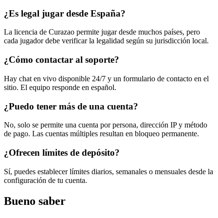
¿Es legal jugar desde España?
La licencia de Curazao permite jugar desde muchos países, pero
cada jugador debe verificar la legalidad según su jurisdicción local.
¿Cómo contactar al soporte?
Hay chat en vivo disponible 24/7 y un formulario de contacto en el
sitio. El equipo responde en español.
¿Puedo tener más de una cuenta?
No, solo se permite una cuenta por persona, dirección IP y método
de pago. Las cuentas múltiples resultan en bloqueo permanente.
¿Ofrecen límites de depósito?
Sí, puedes establecer límites diarios, semanales o mensuales desde la
configuración de tu cuenta.
Bueno saber