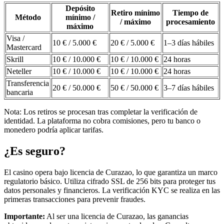
Depósito
Retiro mínimo
Tiempo de
Método
mínimo /
/ máximo
procesamiento
máximo
Visa /
10 € / 5.000 €
20 € / 5.000 €
1–3 días hábiles
Mastercard
Skrill
10 € / 10.000 €
10 € / 10.000 €
24 horas
Neteller
10 € / 10.000 €
10 € / 10.000 €
24 horas
Transferencia
20 € / 50.000 €
50 € / 50.000 €
3–7 días hábiles
bancaria
Nota: Los retiros se procesan tras completar la verificación de
identidad. La plataforma no cobra comisiones, pero tu banco o
monedero podría aplicar tarifas.
¿Es seguro?
El casino opera bajo licencia de Curazao, lo que garantiza un marco
regulatorio básico. Utiliza cifrado SSL de 256 bits para proteger tus
datos personales y financieros. La verificación KYC se realiza en las
primeras transacciones para prevenir fraudes.
Importante:
Al ser una licencia de Curazao, las ganancias