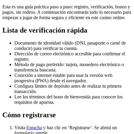
Esta es una guía práctica paso a paso: registro, verificación, bonos y
pagos, sin rodeos. A continuación encontrarás todo lo necesario para
empezar a jugar de forma segura y eficiente en este casino online.
Lista de verificación rápida
Documento de identidad válido (DNI, pasaporte o carné de
conducir) para verificar tu cuenta.
Dirección de correo electrónico accesible para confirmar el
registro.
Método de pago preferido: tarjeta, monedero electrónico o
transferencia bancaria.
Conexión a internet estable para usar la versión web
progresiva (PWA) desde el navegador.
Configura límites de depósito antes de realizar tu primera
transacción.
Lee los términos del bono de bienvenida para conocer los
requisitos de apuesta.
Cómo registrarse
Visita
Enracha
y haz clic en ‘Registrarse’. Se abrirá un
formulario simple.