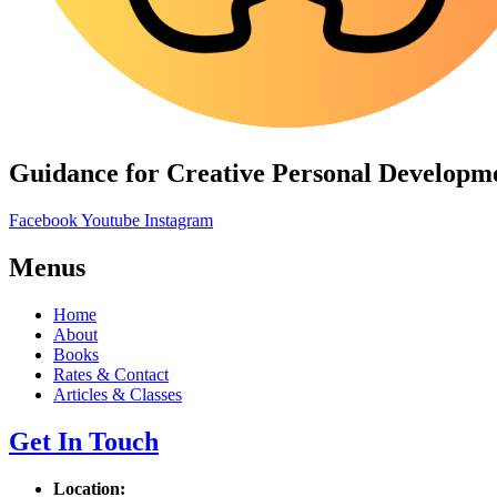
Guidance for Creative Personal Developm
Facebook
Youtube
Instagram
Menus
Home
About
Books
Rates & Contact
Articles & Classes
Get In Touch
Location: