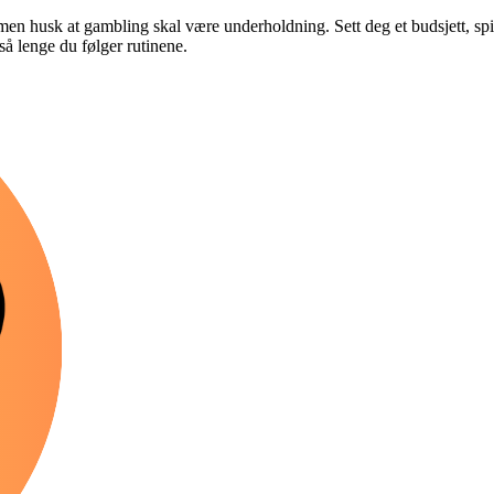
en husk at gambling skal være underholdning. Sett deg et budsjett, spil
så lenge du følger rutinene.