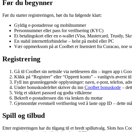
Før du begynner
Før du starter registreringen, bør du ha følgende klart:
Gyldig e-postadresse og mobilnummer
Personnummer eller pass for verifisering (KYC)
Et betalingskort eller en e-wallet (Visa, Mastercard, Trustly, Skril
En stabil internettforbindelse – helst på mobil eller PC
Vær oppmerksom på at Coolbet er lisensiert fra Curacao, noe so
Registrering
Gå til Coolbet sin nettside via nettleseren din – ingen app i Go
Klikk på “Registrer” eller “Opprett konto” – vanligvis øverst ti
Fyll inn grunnleggende opplysninger: navn, e-post, telefon, adr
Under bonuskodefeltet skriver du inn
Coolbet bonuskode
– dett
Velg et sikkert passord og godta vilkårene
Bekreft e-postadressen din via lenken du mottar
Gjennomfør eventuell verifisering ved å laste opp ID – dette må 
Spill og tilbud
Etter registreringen har du tilgang til et bredt spillutvalg. Slots hos