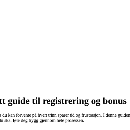
 guide til registrering og bonus
va du kan forvente på hvert trinn sparer tid og frustrasjon. I denne gui
 du skal føle deg trygg gjennom hele prosessen.