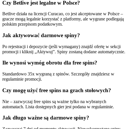
Czy Betlive jest legalne w Polsce?
Betlive działa na licencji Curacao, co jest akceptowane w Polsce –
gracze mogą legalnie korzystać z platformy, ale wygrane podlegają
polskim przepisom podatkowym.
Jak aktywować darmowe spiny?
Po rejestracji i depozycie (jeśli wymagany) znajdź ofertę w sekcji
promocji i kliknij „Aktywuj”. Spiny zostaną dodane automatycznie.
Ile wynosi wymóg obrotu dla free spins?
Standardowo 35x wygraną z spinów. Szczegóły znajdziesz w
regulaminie promocji.
Czy mogę użyć free spins na grach stołowych?
Nie – zazwyczaj free spins są ważne tylko na wybranych
automatach. Lista dostępnych gier jest podana w regulaminie.
Jak długo ważne są darmowe spiny?
Zazwyczaj 7 dni od momentu aktywacji. Niewykorzystane spiny