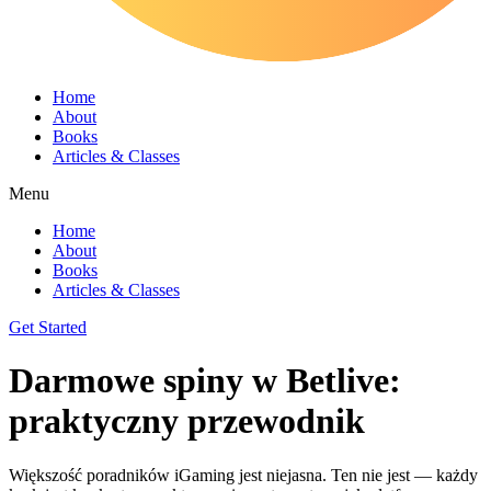
Home
About
Books
Articles & Classes
Menu
Home
About
Books
Articles & Classes
Get Started
Darmowe spiny w Betlive:
praktyczny przewodnik
Większość poradników iGaming jest niejasna. Ten nie jest — każdy