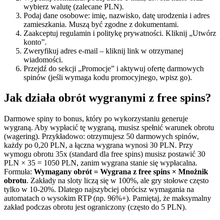
wybierz walutę (zalecane PLN).
Podaj dane osobowe: imię, nazwisko, datę urodzenia i adres
zamieszkania. Muszą być zgodne z dokumentami.
Zaakceptuj regulamin i politykę prywatności. Kliknij „Utwórz
konto”.
Zweryfikuj adres e-mail – kliknij link w otrzymanej
wiadomości.
Przejdź do sekcji „Promocje” i aktywuj ofertę darmowych
spinów (jeśli wymaga kodu promocyjnego, wpisz go).
Jak działa obrót wygranymi z free spins?
Darmowe spiny to bonus, który po wykorzystaniu generuje
wygraną. Aby wypłacić tę wygraną, musisz spełnić warunek obrotu
(wagering). Przykładowo: otrzymujesz 50 darmowych spinów,
każdy po 0,20 PLN, a łączna wygrana wynosi 30 PLN. Przy
wymogu obrotu 35x (standard dla free spins) musisz postawić 30
PLN × 35 = 1050 PLN, zanim wygrana stanie się wypłacalna.
Formuła:
Wymagany obrót = Wygrana z free spins × Mnożnik
obrotu
. Zakłady na sloty liczą się w 100%, ale gry stołowe często
tylko w 10-20%. Dlatego najszybciej obrócisz wymagania na
automatach o wysokim RTP (np. 96%+). Pamiętaj, że maksymalny
zakład podczas obrotu jest ograniczony (często do 5 PLN).