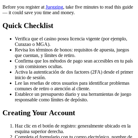
Before you register at
Juegging
, take five minutes to read this guide
— it could save you time and money.
Quick Checklist
Verifica que el casino posea licencia vigente (por ejemplo,
Curazao o MGA).
Revisa los términos de bonos: requisitos de apuesta, juegos
que cuentan, y límites de retiro.
Confirma que los métodos de pago sean accesibles en tu país
y sin comisiones ocultas.
Activa la autenticación de dos factores (2FA) desde el primer
inicio de sesión.
Lee las reseñas de otros usuarios para identificar problemas
comunes de retiro o atención al cliente.
Establece un presupuesto diario y usa herramientas de juego
responsable como límites de depósito.
Creating Your Account
Haz clic en el botón de registro: generalmente ubicado en la
esquina superior derecha.
Completa el formulario con tu correo electrónico, nombre de