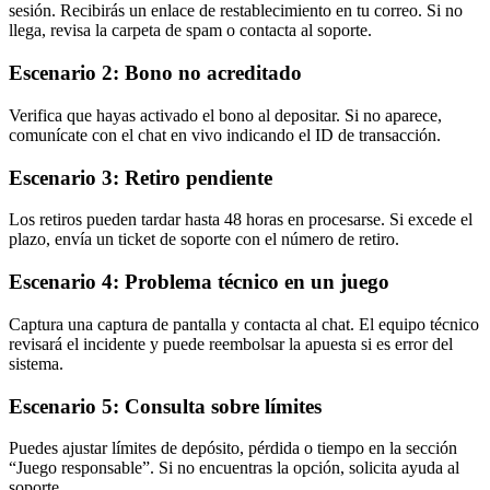
sesión. Recibirás un enlace de restablecimiento en tu correo. Si no
llega, revisa la carpeta de spam o contacta al soporte.
Escenario 2: Bono no acreditado
Verifica que hayas activado el bono al depositar. Si no aparece,
comunícate con el chat en vivo indicando el ID de transacción.
Escenario 3: Retiro pendiente
Los retiros pueden tardar hasta 48 horas en procesarse. Si excede el
plazo, envía un ticket de soporte con el número de retiro.
Escenario 4: Problema técnico en un juego
Captura una captura de pantalla y contacta al chat. El equipo técnico
revisará el incidente y puede reembolsar la apuesta si es error del
sistema.
Escenario 5: Consulta sobre límites
Puedes ajustar límites de depósito, pérdida o tiempo en la sección
“Juego responsable”. Si no encuentras la opción, solicita ayuda al
soporte.