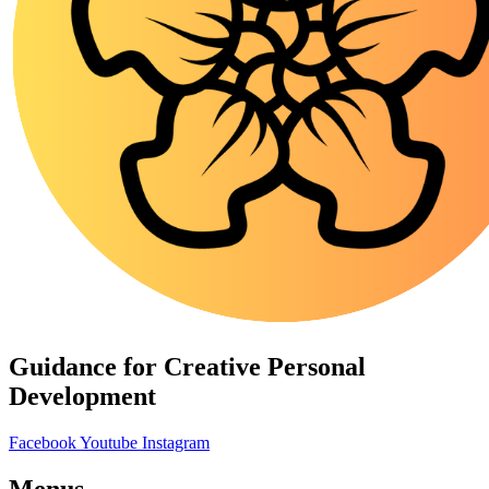
Guidance for Creative Personal
Development
Facebook
Youtube
Instagram
Menus