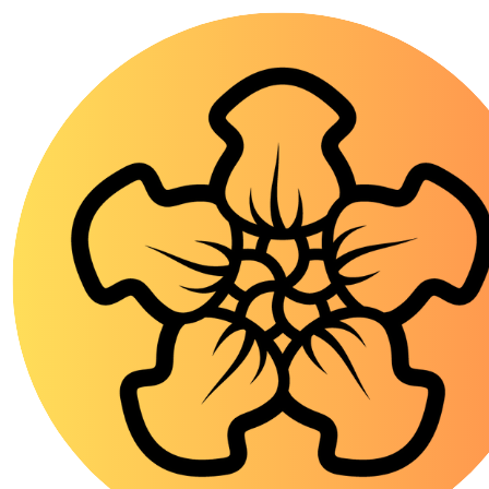
Skip
to
content