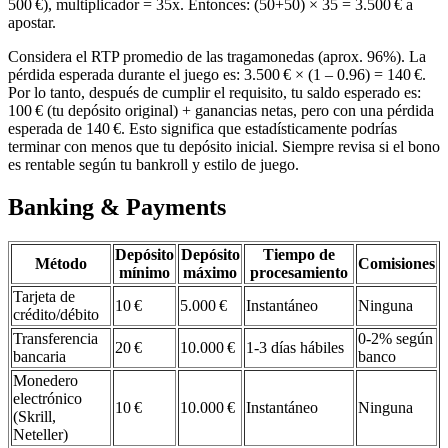
500 €), multiplicador = 35x. Entonces: (50+50) × 35 = 3.500 € a
apostar.
Considera el RTP promedio de las tragamonedas (aprox. 96%). La
pérdida esperada durante el juego es: 3.500 € × (1 – 0.96) = 140 €.
Por lo tanto, después de cumplir el requisito, tu saldo esperado es:
100 € (tu depósito original) + ganancias netas, pero con una pérdida
esperada de 140 €. Esto significa que estadísticamente podrías
terminar con menos que tu depósito inicial. Siempre revisa si el bono
es rentable según tu bankroll y estilo de juego.
Banking & Payments
Depósito
Depósito
Tiempo de
Método
Comisiones
mínimo
máximo
procesamiento
Tarjeta de
10 €
5.000 €
Instantáneo
Ninguna
crédito/débito
Transferencia
0-2% según
20 €
10.000 €
1-3 días hábiles
bancaria
banco
Monedero
electrónico
10 €
10.000 €
Instantáneo
Ninguna
(Skrill,
Neteller)