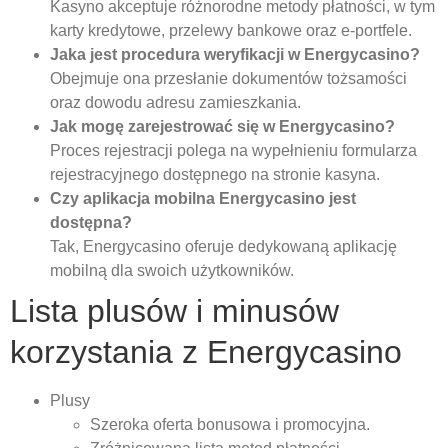
Kasyno akceptuje różnorodne metody płatności, w tym
karty kredytowe, przelewy bankowe oraz e-portfele.
Jaka jest procedura weryfikacji w Energycasino?
Obejmuje ona przesłanie dokumentów tożsamości
oraz dowodu adresu zamieszkania.
Jak mogę zarejestrować się w Energycasino?
Proces rejestracji polega na wypełnieniu formularza
rejestracyjnego dostępnego na stronie kasyna.
Czy aplikacja mobilna Energycasino jest
dostępna?
Tak, Energycasino oferuje dedykowaną aplikację
mobilną dla swoich użytkowników.
Lista plusów i minusów
korzystania z Energycasino
Plusy
Szeroka oferta bonusowa i promocyjna.