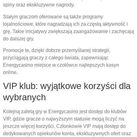
spiny oraz ekskluzywne nagrody.
Stałym graczom oferowane są także programy
lojalnościowe, które nagradzają ich za częstą aktywność i
grę. Takie inicjatywy zwiększają zaangażowanie i zachęcają
do dalszej gry.
Promocje te, dzięki dobrze przemyślanej strategii,
przyciągają graczy z całego świata, zapewniając
Energycasino miejsce w czołówce najlepszych kasyn
online.
VIP klub: wyjątkowe korzyści dla
wybranych
Kolejną zaletą gry w Energycasino jest dostęp do klubów
VIP, gdzie gracze o najwyższym statusie mogą liczyć na
jeszcze więcej korzyści. Członkowie VIP mają dostęp do
dedykowanych opiekunów konta, ekskluzywnych ofert oraz