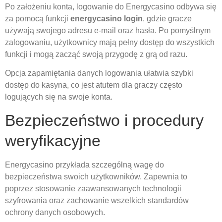
Po założeniu konta, logowanie do Energycasino odbywa się
za pomocą funkcji
energycasino login
, gdzie gracze
używają swojego adresu e-mail oraz hasła. Po pomyślnym
zalogowaniu, użytkownicy mają pełny dostęp do wszystkich
funkcji i mogą zacząć swoją przygodę z grą od razu.
Opcja zapamiętania danych logowania ułatwia szybki
dostęp do kasyna, co jest atutem dla graczy często
logujących się na swoje konta.
Bezpieczeństwo i procedury
weryfikacyjne
Energycasino przykłada szczególną wagę do
bezpieczeństwa swoich użytkowników. Zapewnia to
poprzez stosowanie zaawansowanych technologii
szyfrowania oraz zachowanie wszelkich standardów
ochrony danych osobowych.