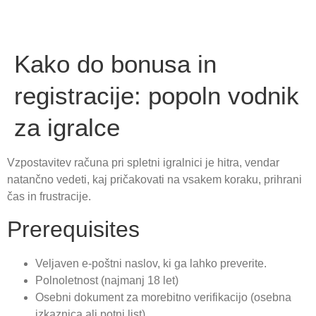
Kako do bonusa in
registracije: popoln vodnik
za igralce
Vzpostavitev računa pri spletni igralnici je hitra, vendar
natančno vedeti, kaj pričakovati na vsakem koraku, prihrani
čas in frustracije.
Prerequisites
Veljaven e-poštni naslov, ki ga lahko preverite.
Polnoletnost (najmanj 18 let)
Osebni dokument za morebitno verifikacijo (osebna
izkaznica ali potni list)