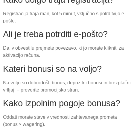
Registracija traja manj kot 5 minut, vključno s potrditvijo e-
pošte.
Ali je treba potrditi e-pošto?
Da, v obvestilu prejmete povezavo, ki jo morate klikniti za
aktivacijo računa.
Kateri bonusi so na voljo?
Na voljo so dobrodošli bonus, depozitni bonusi in brezplačni
vrtljaji – preverite promocijsko stran.
Kako izpolnim pogoje bonusa?
Oddati morate stave v vrednosti zahtevanega prometa
(bonus × wagering).