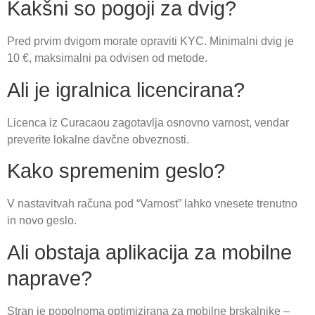
Kakšni so pogoji za dvig?
Pred prvim dvigom morate opraviti KYC. Minimalni dvig je
10 €, maksimalni pa odvisen od metode.
Ali je igralnica licencirana?
Licenca iz Curacaou zagotavlja osnovno varnost, vendar
preverite lokalne davčne obveznosti.
Kako spremenim geslo?
V nastavitvah računa pod “Varnost” lahko vnesete trenutno
in novo geslo.
Ali obstaja aplikacija za mobilne
naprave?
Stran je popolnoma optimizirana za mobilne brskalnike –