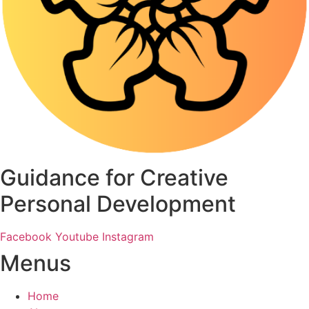
Guidance for Creative
Personal Development
Facebook
Youtube
Instagram
Menus
Home