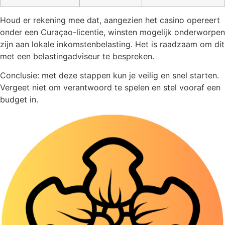
Houd er rekening mee dat, aangezien het casino opereert
onder een Curaçao-licentie, winsten mogelijk onderworpen
zijn aan lokale inkomstenbelasting. Het is raadzaam om dit
met een belastingadviseur te bespreken.
Conclusie: met deze stappen kun je veilig en snel starten.
Vergeet niet om verantwoord te spelen en stel vooraf een
budget in.