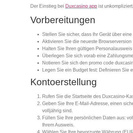
Der Einstieg bei
Duxcasino app
ist unkompliziert
Vorbereitungen
Stellen Sie sicher, dass Ihr Gerät über ein
Aktivieren Sie die neueste Browserversion 
Halten Sie Ihren gültigen Personalausweis 
Überlegen Sie sich vorab eine Zahlungsmeth
Notieren Sie sich den promo code duxcasin
Legen Sie ein Budget fest: Definieren Sie 
Kontoerstellung
Rufen Sie die Startseite des Duxcasino-Kas
Geben Sie Ihre E-Mail-Adresse, einen sich
volljährig sind.
Füllen Sie Ihre persönlichen Daten aus: v
Ihrem Ausweis.
Wählen Sie Ihre bevorzugte Währung (EUR, 