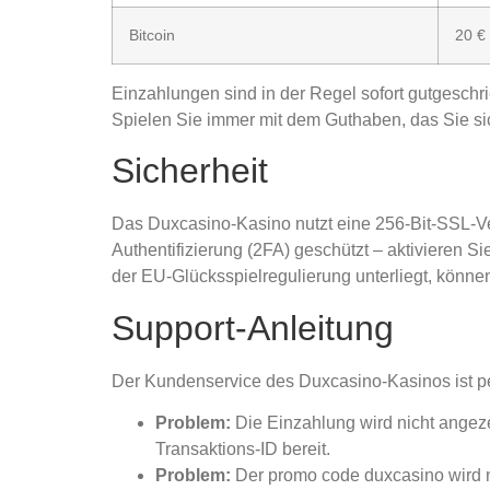
Bitcoin
20 €
Einzahlungen sind in der Regel sofort gutgesch
Spielen Sie immer mit dem Guthaben, das Sie sic
Sicherheit
Das Duxcasino-Kasino nutzt eine 256-Bit-SSL-Ve
Authentifizierung (2FA) geschützt – aktivieren S
der EU-Glücksspielregulierung unterliegt, können 
Support-Anleitung
Der Kundenservice des Duxcasino-Kasinos ist per
Problem:
Die Einzahlung wird nicht angez
Transaktions-ID bereit.
Problem:
Der promo code duxcasino wird ni