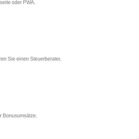
bseite oder PWA.
ren Sie einen Steuerberater.
ür Bonusumsätze.