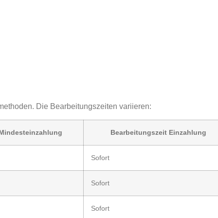
ethoden. Die Bearbeitungszeiten variieren:
Mindesteinzahlung
Bearbeitungszeit Einzahlung
Sofort
Sofort
Sofort