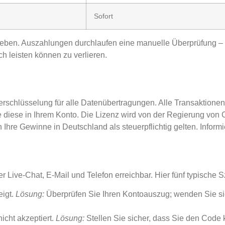
Sofort
rieben. Auszahlungen durchlaufen eine manuelle Überprüfung –
h leisten können zu verlieren.
rschlüsselung für alle Datenübertragungen. Alle Transaktionen
ie diese in Ihrem Konto. Die Lizenz wird von der Regierung von 
Ihre Gewinne in Deutschland als steuerpflichtig gelten. Informi
 Live-Chat, E-Mail und Telefon erreichbar. Hier fünf typische S
eigt.
Lösung:
Überprüfen Sie Ihren Kontoauszug; wenden Sie sic
cht akzeptiert.
Lösung:
Stellen Sie sicher, dass Sie den Code