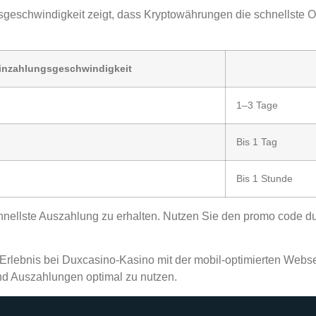
sgeschwindigkeit zeigt, dass Kryptowährungen die schnellste Op
inzahlungsgeschwindigkeit
1–3 Tage
Bis 1 Tag
Bis 1 Stunde
chnellste Auszahlung zu erhalten. Nutzen Sie den promo code d
rlebnis bei Duxcasino-Kasino mit der mobil-optimierten Webseit
und Auszahlungen optimal zu nutzen.