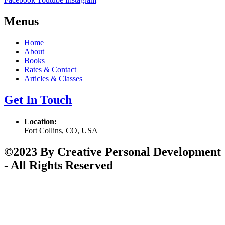
Menus
Home
About
Books
Rates & Contact
Articles & Classes
Get In Touch
Location:
Fort Collins, CO, USA
©2023 By Creative Personal Development
- All Rights Reserved