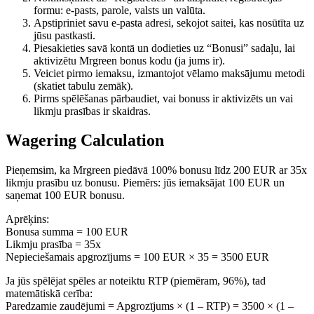
formu: e-pasts, parole, valsts un valūta.
Apstipriniet savu e-pasta adresi, sekojot saitei, kas nosūtīta uz
jūsu pastkasti.
Piesakieties savā kontā un dodieties uz “Bonusi” sadaļu, lai
aktivizētu Mrgreen bonus kodu (ja jums ir).
Veiciet pirmo iemaksu, izmantojot vēlamo maksājumu metodi
(skatiet tabulu zemāk).
Pirms spēlēšanas pārbaudiet, vai bonuss ir aktivizēts un vai
likmju prasības ir skaidras.
Wagering Calculation
Pieņemsim, ka Mrgreen piedāvā 100% bonusu līdz 200 EUR ar 35x
likmju prasību uz bonusu. Piemērs: jūs iemaksājat 100 EUR un
saņemat 100 EUR bonusu.
Aprēķins:
Bonusa summa = 100 EUR
Likmju prasība = 35x
Nepieciešamais apgrozījums = 100 EUR × 35 = 3500 EUR
Ja jūs spēlējat spēles ar noteiktu RTP (piemēram, 96%), tad
matemātiskā cerība:
Paredzamie zaudējumi = Apgrozījums × (1 – RTP) = 3500 × (1 –