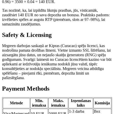
0.96) = 3500 × 0.04 = 140 EUR.
Tas nozīmē, ka, lai izpildītu likmju prasības, jūs, visticamāk,
zaudēsiet 140 EUR no sava depozīta un bonusa. Praktisks padoms:
izvēlieties spēles ar augstu RTP (piemēram, slots ar 97–98%), lai
samazinātu zaudējumus.
Safety & Licensing
Mrgreen darbojas saskaņā ar Kipras (Curacao) spēļu licenci, kas
nodrošina pamata drošības līmeni. Vietne izmanto SSL šifrēšanu, lai
aizsargātu jūsu datus, un nejaušo skaitļu ģeneratoru (RNG) spēļu
godīgumam. Svarīgi: laimesti no Curacao licencētiem kazino var būt
apliekami ar iedzīvotāju ienākuma nodokli jūsu valstī, tāpēc
konsultējieties ar nodokļu speciālistu. Mrgreen veicina atbildīgu
spēlēšanu – pieejami rīki, piemēram, depozīta limiti un
pašizslēgšana.
Payment Methods
Min.
Maks.
Izņemšanas
Metode
Komisija
iemaksa
iemaksa
laiks
1-3 darba
Bez
Visa/Mastercard
10 EUR
5000 EUR