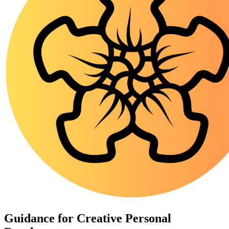
Guidance for Creative Personal