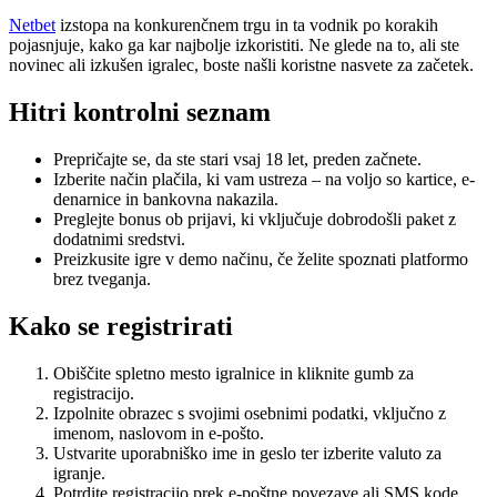
Netbet
izstopa na konkurenčnem trgu in ta vodnik po korakih
pojasnjuje, kako ga kar najbolje izkoristiti. Ne glede na to, ali ste
novinec ali izkušen igralec, boste našli koristne nasvete za začetek.
Hitri kontrolni seznam
Prepričajte se, da ste stari vsaj 18 let, preden začnete.
Izberite način plačila, ki vam ustreza – na voljo so kartice, e-
denarnice in bankovna nakazila.
Preglejte bonus ob prijavi, ki vključuje dobrodošli paket z
dodatnimi sredstvi.
Preizkusite igre v demo načinu, če želite spoznati platformo
brez tveganja.
Kako se registrirati
Obiščite spletno mesto igralnice in kliknite gumb za
registracijo.
Izpolnite obrazec s svojimi osebnimi podatki, vključno z
imenom, naslovom in e-pošto.
Ustvarite uporabniško ime in geslo ter izberite valuto za
igranje.
Potrdite registracijo prek e-poštne povezave ali SMS kode.