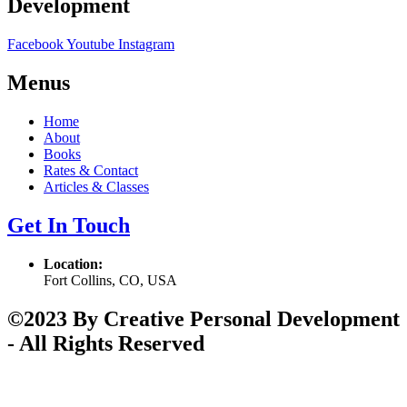
Development
Facebook
Youtube
Instagram
Menus
Home
About
Books
Rates & Contact
Articles & Classes
Get In Touch
Location:
Fort Collins, CO, USA
©2023 By Creative Personal Development
- All Rights Reserved