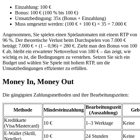
Einzahlung: 100 €
Bonus: 100 € (100 % bis 100 €)
Umsatzbedingung: 35x (Bonus + Einzahlung)
Muss umgesetzt werden: (100 € + 100 €) × 35 = 7.000 €
Angenommen, Sie spielen einen Spielautomaten mit einem RTP von
96 %. Der theoretische Verlust beim Durchspielen von 7.000 €
beträgt: 7.000 € × (1 – 0,96) = 280 €. Zieht man den Bonus von 100
€ ab, bleibt ein erwarteter Nettoverlust von 180 € – das zeigt, wie
wichtig es ist, die Bedingungen zu verstehen. Setzen Sie sich ein
Budget und wählen Sie Spiele mit hohem RTP, um die
Umsatzbedingungen effizienter zu erfüllen.
Money In, Money Out
Die gängigsten Zahlungsmethoden und ihre Bearbeitungszeiten:
Bearbeitungszeit
Methode
Mindesteinzahlung
Geb
(Auszahlung)
Kreditkarte
10 €
1–3 Werktage
Keine
(Visa/Mastercard)
E-Wallet (Skrill,
10 €
24 Stunden
Keine
Neteller)