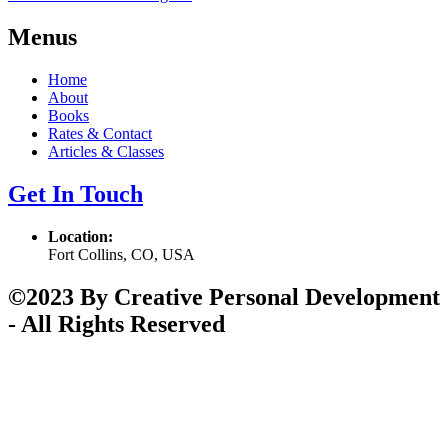
Menus
Home
About
Books
Rates & Contact
Articles & Classes
Get In Touch
Location:
Fort Collins, CO, USA
©2023 By Creative Personal Development
- All Rights Reserved