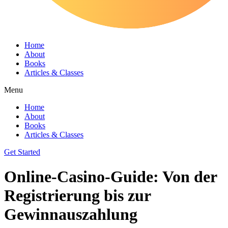
Home
About
Books
Articles & Classes
Menu
Home
About
Books
Articles & Classes
Get Started
Online-Casino-Guide: Von der
Registrierung bis zur
Gewinnauszahlung