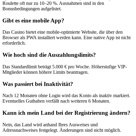
Roulette oft nur zu 10–20 %. Ausnahmen sind in den
Bonusbedingungen aufgelistet.
Gibt es eine mobile App?
Das Casino bietet eine mobile-optimierte Website, die über den
Browser als PWA installiert werden kann. Eine native App ist nicht
erforderlich.
Wie hoch sind die Auszahlungslimits?
Das Standardlimit beträgt 5.000 € pro Woche. Höherstufige VIP-
Mitglieder können höhere Limits beantragen.
Was passiert bei Inaktivität?
Nach 12 Monaten ohne Login wird das Konto als inaktiv markiert.
Eventuelles Guthaben verfällt nach weiteren 6 Monaten.
Kann ich mein Land bei der Registrierung ändern?
Nein, das Land wird anhand Ihres Ausweises und
Adressnachweises festgelegt. Änderungen sind nicht möglich.