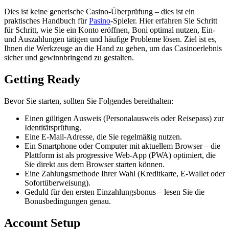
Dies ist keine generische Casino-Überprüfung – dies ist ein
praktisches Handbuch für
Pasino
-Spieler. Hier erfahren Sie Schritt
für Schritt, wie Sie ein Konto eröffnen, Boni optimal nutzen, Ein-
und Auszahlungen tätigen und häufige Probleme lösen. Ziel ist es,
Ihnen die Werkzeuge an die Hand zu geben, um das Casinoerlebnis
sicher und gewinnbringend zu gestalten.
Getting Ready
Bevor Sie starten, sollten Sie Folgendes bereithalten:
Einen gültigen Ausweis (Personalausweis oder Reisepass) zur
Identitätsprüfung.
Eine E-Mail-Adresse, die Sie regelmäßig nutzen.
Ein Smartphone oder Computer mit aktuellem Browser – die
Plattform ist als progressive Web-App (PWA) optimiert, die
Sie direkt aus dem Browser starten können.
Eine Zahlungsmethode Ihrer Wahl (Kreditkarte, E-Wallet oder
Sofortüberweisung).
Geduld für den ersten Einzahlungsbonus – lesen Sie die
Bonusbedingungen genau.
Account Setup