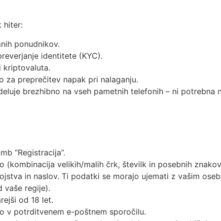
 hiter:
mnih ponudnikov.
reverjanje identitete (KYC).
 kriptovaluta.
 za preprečitev napak pri nalaganju.
luje brezhibno na vseh pametnih telefonih – ni potrebna n
umb “Registracija”.
o (kombinacija velikih/malih črk, številk in posebnih znakov
rojstva in naslov. Ti podatki se morajo ujemati z vašim o
 vaše regije).
rejši od 18 let.
vo v potrditvenem e-poštnem sporočilu.