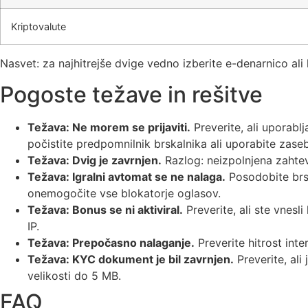
Kriptovalute
Nasvet: za najhitrejše dvige vedno izberite e-denarnico ali 
Pogoste težave in rešitve
Težava: Ne morem se prijaviti.
Preverite, ali uporabl
počistite predpomnilnik brskalnika ali uporabite zase
Težava: Dvig je zavrnjen.
Razlog: neizpolnjena zahtev
Težava: Igralni avtomat se ne nalaga.
Posodobite brsk
onemogočite vse blokatorje oglasov.
Težava: Bonus se ni aktiviral.
Preverite, ali ste vnes
IP.
Težava: Prepočasno nalaganje.
Preverite hitrost inte
Težava: KYC dokument je bil zavrnjen.
Preverite, ali
velikosti do 5 MB.
FAQ