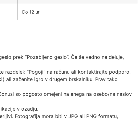
Do 12 ur
 geslo prek “Pozabljeno geslo”. Če še vedno ne deluje,
 razdelek “Pogoji” na računu ali kontaktirajte podporo.
) ali zaženite igro v drugem brskalniku. Prav tako
og. Bonusi so pogosto omejeni na enega na osebo/na naslov
ikacije v ozadju.
ljivi. Fotografija mora biti v JPG ali PNG formatu,