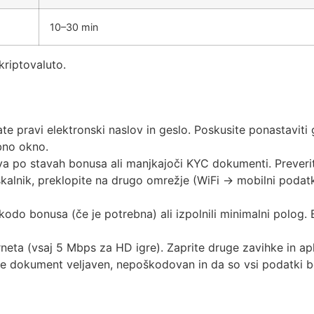
10–30 min
kriptovaluto.
jate pravi elektronski naslov in geslo. Poskusite ponastaviti
bno okno.
a po stavah bonusa ali manjkajoči KYC dokumenti. Preverite
alnik, preklopite na drugo omrežje (WiFi → mobilni podatki
li kodo bonusa (če je potrebna) ali izpolnili minimalni pol
rneta (vsaj 5 Mbps za HD igre). Zaprite druge zavihke in apl
 je dokument veljaven, nepoškodovan in da so vsi podatki ber