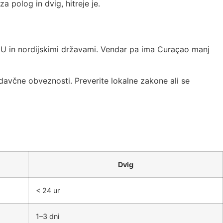
a polog in dvig, hitreje je.
 EU in nordijskimi državami. Vendar pa ima Curaçao manj
davčne obveznosti. Preverite lokalne zakone ali se
Dvig
< 24 ur
1–3 dni