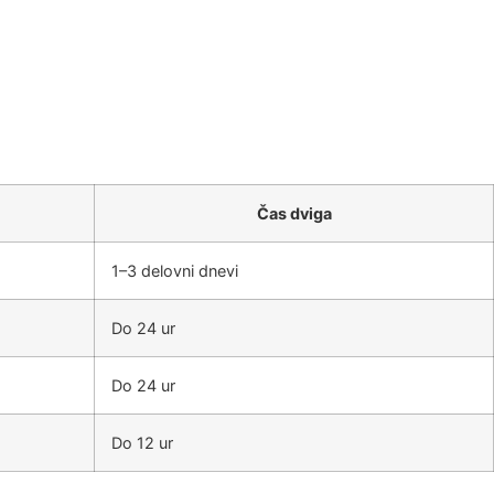
Čas dviga
1–3 delovni dnevi
Do 24 ur
Do 24 ur
Do 12 ur