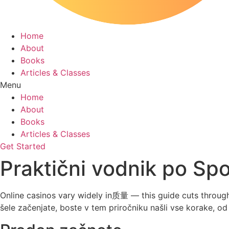
Home
About
Books
Articles & Classes
Menu
Home
About
Books
Articles & Classes
Get Started
Praktični vodnik po Spor
Online casinos vary widely in质量 — this guide cuts through 
šele začenjate, boste v tem priročniku našli vse korake, od 