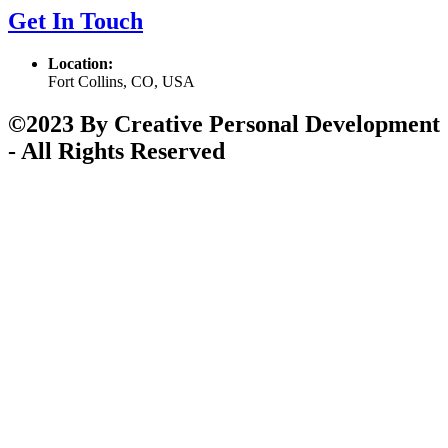
Get In Touch
Location:
Fort Collins, CO, USA
©2023 By Creative Personal Development
- All Rights Reserved