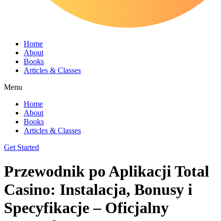
Home
About
Books
Articles & Classes
Menu
Home
About
Books
Articles & Classes
Get Started
Przewodnik po Aplikacji Total
Casino: Instalacja, Bonusy i
Specyfikacje – Oficjalny