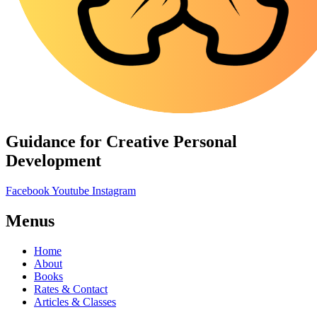
Guidance for Creative Personal
Development
Facebook
Youtube
Instagram
Menus
Home
About
Books
Rates & Contact
Articles & Classes