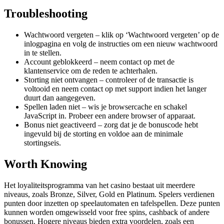
Troubleshooting
Wachtwoord vergeten – klik op ‘Wachtwoord vergeten’ op de
inlogpagina en volg de instructies om een nieuw wachtwoord
in te stellen.
Account geblokkeerd – neem contact op met de
klantenservice om de reden te achterhalen.
Storting niet ontvangen – controleer of de transactie is
voltooid en neem contact op met support indien het langer
duurt dan aangegeven.
Spellen laden niet – wis je browsercache en schakel
JavaScript in. Probeer een andere browser of apparaat.
Bonus niet geactiveerd – zorg dat je de bonuscode hebt
ingevuld bij de storting en voldoe aan de minimale
stortingseis.
Worth Knowing
Het loyaliteitsprogramma van het casino bestaat uit meerdere
niveaus, zoals Bronze, Silver, Gold en Platinum. Spelers verdienen
punten door inzetten op speelautomaten en tafelspellen. Deze punten
kunnen worden omgewisseld voor free spins, cashback of andere
bonussen. Hogere niveaus bieden extra voordelen, zoals een