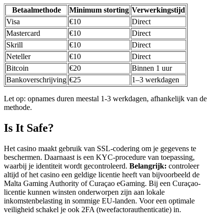
Betaalmethode
Minimum storting
Verwerkingstijd
Visa
€10
Direct
Mastercard
€10
Direct
Skrill
€10
Direct
Neteller
€10
Direct
Bitcoin
€20
Binnen 1 uur
Bankoverschrijving
€25
1–3 werkdagen
Let op: opnames duren meestal 1-3 werkdagen, afhankelijk van de
methode.
Is It Safe?
Het casino maakt gebruik van SSL-codering om je gegevens te
beschermen. Daarnaast is een KYC-procedure van toepassing,
waarbij je identiteit wordt gecontroleerd.
Belangrijk:
controleer
altijd of het casino een geldige licentie heeft van bijvoorbeeld de
Malta Gaming Authority of Curaçao eGaming. Bij een Curaçao-
licentie kunnen winsten onderworpen zijn aan lokale
inkomstenbelasting in sommige EU-landen. Voor een optimale
veiligheid schakel je ook 2FA (tweefactorauthenticatie) in.