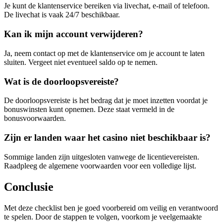
Je kunt de klantenservice bereiken via livechat, e-mail of telefoon.
De livechat is vaak 24/7 beschikbaar.
Kan ik mijn account verwijderen?
Ja, neem contact op met de klantenservice om je account te laten
sluiten. Vergeet niet eventueel saldo op te nemen.
Wat is de doorloopsvereiste?
De doorloopsvereiste is het bedrag dat je moet inzetten voordat je
bonuswinsten kunt opnemen. Deze staat vermeld in de
bonusvoorwaarden.
Zijn er landen waar het casino niet beschikbaar is?
Sommige landen zijn uitgesloten vanwege de licentievereisten.
Raadpleeg de algemene voorwaarden voor een volledige lijst.
Conclusie
Met deze checklist ben je goed voorbereid om veilig en verantwoord
te spelen. Door de stappen te volgen, voorkom je veelgemaakte