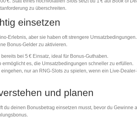
00 €. Statt eines hochvolatilen Slots setzt du 1 € auf
Book of De
ttanforderung zu überschreiten.
chtig einsetzen
sino‑Erlebnis, aber sie haben oft strengere Umsatzbedingungen
ine Bonus‑Gelder zu aktivieren.
 bereits bei 5 € Einsatz, ideal für Bonus‑Guthaben.
ermöglicht es, die Umsatzbedingungen schneller zu erfüllen.
eingehen, nur an RNG‑Slots zu spielen, wenn ein Live‑Dealer‑
verstehen und planen
t du deinen Bonusbetrag einsetzen musst, bevor du Gewinne a
hlungsbonus.