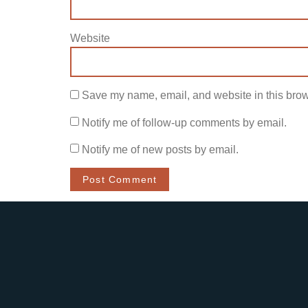
Website
Save my name, email, and website in this brow
Notify me of follow-up comments by email.
Notify me of new posts by email.