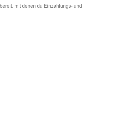
 bereit, mit denen du Einzahlungs‑ und