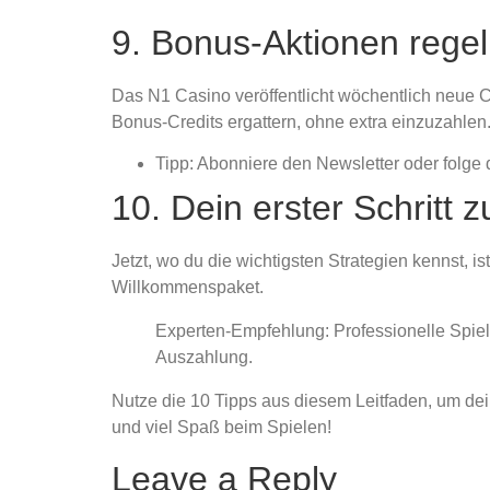
9. Bonus‑Aktionen rege
Das N1 Casino veröffentlicht wöchentlich neue C
Bonus‑Credits ergattern, ohne extra einzuzahlen
Tipp: Abonniere den Newsletter oder folge
10. Dein erster Schritt
Jetzt, wo du die wichtigsten Strategien kennst, is
Willkommenspaket.
Experten‑Empfehlung: Professionelle Spiel
Auszahlung.
Nutze die 10 Tipps aus diesem Leitfaden, um de
und viel Spaß beim Spielen!
Leave a Reply