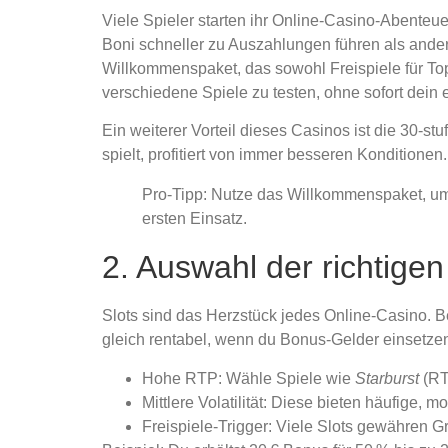
Viele Spieler starten ihr Online‑Casino‑Abenteu
Boni schneller zu Auszahlungen führen als ande
Willkommenspaket, das sowohl Freispiele für To
verschiedene Spiele zu testen, ohne sofort dein 
Ein weiterer Vorteil dieses Casinos ist die 30‑st
spielt, profitiert von immer besseren Konditionen.
Pro‑Tipp: Nutze das Willkommenspaket, um 
ersten Einsatz.
2. Auswahl der richtigen
Slots sind das Herzstück jedes Online‑Casino. Be
gleich rentabel, wenn du Bonus‑Gelder einsetzen 
Hohe RTP: Wähle Spiele wie
Starburst
(RT
Mittlere Volatilität: Diese bieten häufige
Freispiele‑Trigger: Viele Slots gewähren 