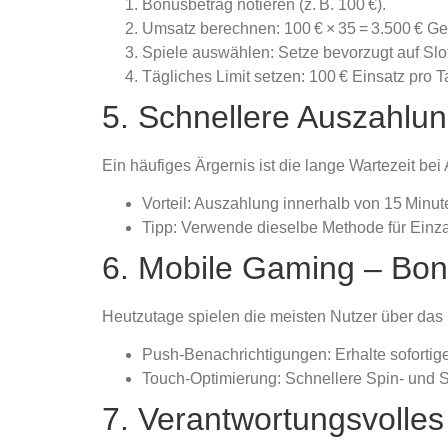
Bonusbetrag notieren (z. B. 100 €).
Umsatz berechnen: 100 € × 35 = 3.500 € G
Spiele auswählen: Setze bevorzugt auf Slots
Tägliches Limit setzen: 100 € Einsatz pro 
5. Schnellere Auszahlu
Ein häufiges Ärgernis ist die lange Wartezeit bei
Vorteil: Auszahlung innerhalb von 15 Minu
Tipp: Verwende dieselbe Methode für Einza
6. Mobile Gaming – Bon
Heutzutage spielen die meisten Nutzer über das 
Push‑Benachrichtigungen: Erhalte sofortig
Touch‑Optimierung: Schnellere Spin‑ und 
7. Verantwortungsvolles