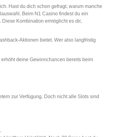
eich. Hast du dich schon gefragt, warum manche
lauswahl. Beim N1 Casino findest du ein
 Diese Kombination ermöglicht es dir,
ashback‑Aktionen bietet. Wer also langfristig
as erhöht deine Gewinnchancen bereits beim
tern zur Verfügung. Doch nicht alle Slots sind
.