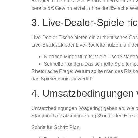
Beispiel: Du erhältst 20 € Bonus für 50 % bis zu 2
bereits 5 € Gewinn erzielt, ohne die 35‑fache We
3. Live‑Dealer‑Spiele ri
Live‑Dealer‑Tische bieten ein authentisches Ca
Live‑Blackjack oder Live‑Roulette nutzen, um de
Niedrige Mindestlimits: Viele Tische starten
Schnelle Runden: Das schnelle Spieltempo 
Rhetorische Frage: Warum sollte man das Risiko 
das Spielerlebnis aufwertet?
4. Umsatzbedingungen 
Umsatzbedingungen (Wagering) geben an, wie of
Standard‑Umsatzanforderung 35 x für den Einza
Schritt‑für‑Schritt‑Plan: