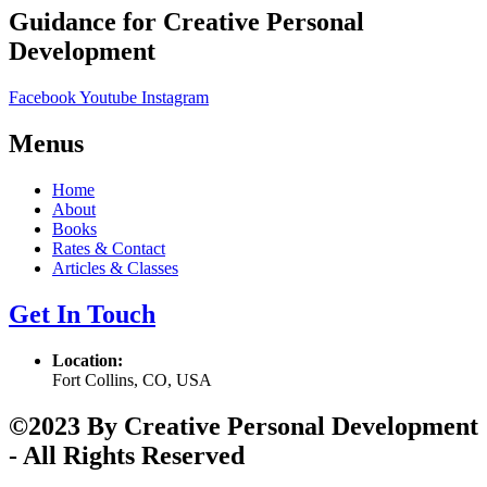
Guidance for Creative Personal
Development
Facebook
Youtube
Instagram
Menus
Home
About
Books
Rates & Contact
Articles & Classes
Get In Touch
Location:
Fort Collins, CO, USA
©2023 By Creative Personal Development
- All Rights Reserved