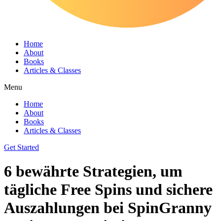
Home
About
Books
Articles & Classes
Menu
Home
About
Books
Articles & Classes
Get Started
6 bewährte Strategien, um
tägliche Free Spins und sichere
Auszahlungen bei SpinGranny