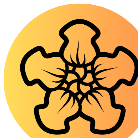
Skip
to
content