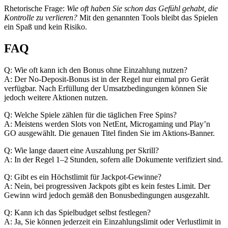
Rhetorische Frage:
Wie oft haben Sie schon das Gefühl gehabt, die
Kontrolle zu verlieren?
Mit den genannten Tools bleibt das Spielen
ein Spaß und kein Risiko.
FAQ
Q: Wie oft kann ich den Bonus ohne Einzahlung nutzen?
A: Der No‑Deposit‑Bonus ist in der Regel nur einmal pro Gerät
verfügbar. Nach Erfüllung der Umsatzbedingungen können Sie
jedoch weitere Aktionen nutzen.
Q: Welche Spiele zählen für die täglichen Free Spins?
A: Meistens werden Slots von NetEnt, Microgaming und Play’n
GO ausgewählt. Die genauen Titel finden Sie im Aktions‑Banner.
Q: Wie lange dauert eine Auszahlung per Skrill?
A: In der Regel 1–2 Stunden, sofern alle Dokumente verifiziert sind.
Q: Gibt es ein Höchstlimit für Jackpot‑Gewinne?
A: Nein, bei progressiven Jackpots gibt es kein festes Limit. Der
Gewinn wird jedoch gemäß den Bonusbedingungen ausgezahlt.
Q: Kann ich das Spielbudget selbst festlegen?
A: Ja, Sie können jederzeit ein Einzahlungslimit oder Verlustlimit in