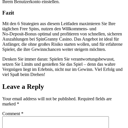
Ihrem Benutzerkonto einstellen.
Fazit
Mit den 6 Strategien aus diesem Leitfaden maximieren Sie Ihre
täglichen Free Spins, nutzen den Willkommens‑ und
No‑Deposit‑Bonus optimal und profitieren von schnellen, sicheren
Auszahlungen bei SpinGranny Casino. Das Angebot ist ideal für
Anfänger, die ohne großes Risiko starten wollen, und für erfahrene
Spieler, die ihre Gewinnchancen weiter steigern möchten.
Denken Sie immer daran: Spielen Sie verantwortungsbewusst,
setzen Sie Limits und genießen Sie das Spiel – denn das wahre
Vergnügen liegt im Erlebnis, nicht nur im Gewinn. Viel Erfolg und
viel Spaß beim Drehen!
Leave a Reply
Your email address will not be published.
Required fields are
marked
*
Comment
*