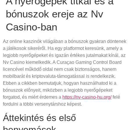
A nyerőgépek titkai és a
bónuszok ereje az Nv
Casino-ban
Az online kaszinók világában a bónuszok gyakran döntenek
a játékosok sikeréről. Ha egy platformot keresünk, amely a
legjobb nyerőgépeket és igazán értékes jutalmakat kínál, az
Nv Casino kiemelkedik. A Curaçao Gaming Control Board
licencével működő oldal nem csak biztonságos, hanem
mobilbarát és kriptovaluta‑támogatással is rendelkezik.
Ebben a cikkben bemutatjuk, hogyan használhatod ki a
bónuszok előnyeit, miközben a legjobb nyerőgépeket
forgatod, és miért érdemes a
https://nv-casino-hu.org/
felé
fordulni a többi versenytárshoz képest.
Áttekintés és első
benyomások