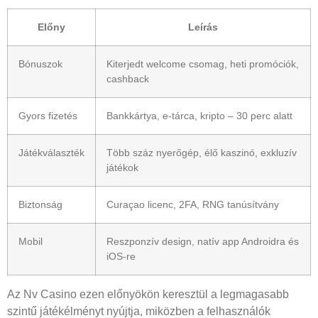
Előny
Leírás
Bónuszok
Kiterjedt welcome csomag, heti promóciók,
cashback
Gyors fizetés
Bankkártya, e‑tárca, kripto – 30 perc alatt
Játékválaszték
Több száz nyerőgép, élő kaszinó, exkluzív
játékok
Biztonság
Curaçao licenc, 2FA, RNG tanúsítvány
Mobil
Reszponzív design, natív app Androidra és
iOS-re
Az Nv Casino ezen előnyökön keresztül a legmagasabb
szintű játékélményt nyújtja, miközben a felhasználók