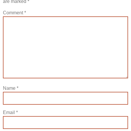
are marked
*
Comment
*
Name
*
Email
*