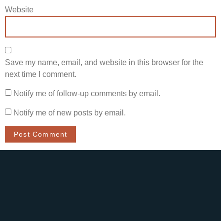
Website
Save my name, email, and website in this browser for the
next time I comment.
Notify me of follow-up comments by email.
Notify me of new posts by email.