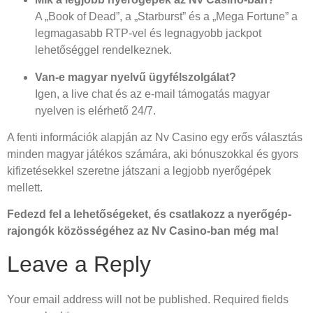
A „Book of Dead”, a „Starburst” és a „Mega Fortune” a
legmagasabb RTP‑vel és legnagyobb jackpot
lehetőséggel rendelkeznek.
Van-e magyar nyelvű ügyfélszolgálat?
Igen, a live chat és az e‑mail támogatás magyar
nyelven is elérhető 24/7.
A fenti információk alapján az Nv Casino egy erős választás
minden magyar játékos számára, aki bónuszokkal és gyors
kifizetésekkel szeretne játszani a legjobb nyerőgépek
mellett.
Fedezd fel a lehetőségeket, és csatlakozz a nyerőgép-
rajongók közösségéhez az Nv Casino-ban még ma!
Leave a Reply
Your email address will not be published.
Required fields