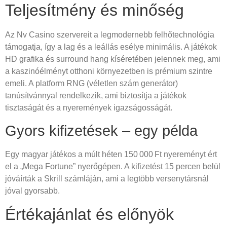
Teljesítmény és minőség
Az Nv Casino szervereit a legmodernebb felhőtechnológia
támogatja, így a lag és a leállás esélye minimális. A játékok
HD grafika és surround hang kíséretében jelennek meg, ami
a kaszinóélményt otthoni környezetben is prémium szintre
emeli. A platform RNG (véletlen szám generátor)
tanúsítvánnyal rendelkezik, ami biztosítja a játékok
tisztaságát és a nyeremények igazságosságát.
Gyors kifizetések – egy példa
Egy magyar játékos a múlt héten 150 000 Ft nyereményt ért
el a „Mega Fortune” nyerőgépen. A kifizetést 15 percen belül
jóváírták a Skrill számláján, ami a legtöbb versenytársnál
jóval gyorsabb.
Értékajánlat és előnyök