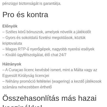
pénzügyi biztonságát is garantálja.
Pro és kontra
Előnyök
– Széles körű bónuszok, amelyek növelik a játékidőt
– Gyors és sokoldalú fizetési megoldások, köztük
kriptovaluta
– Magas RTP‑ű nyerőgépek, nagyobb nyerési esélyek
– Kiváló ügyfélszolgálat, élő chat 24/7
Hátrányok
– A Curaçao licenc kevésbé ismert, mint a Málta vagy az
Egyesült Királyság licencjei
– Néhány promóció feltételei (wagering) a kezdő játékosok
számára nehezebben érthető
Összehasonlítás más hazai