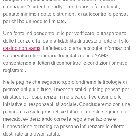
campagne “student‑friendly”, con bonus più contenuti,
puntate minime ridotte e strumenti di autocontrollo pensati
per chi ha un reddito limitato.
Una fonte indipendente utile per verificare la trasparenza
delle licenze e la reale affidabilità di queste offerte è il sito
casino non aams
. Lafedequotidiana raccoglie informazioni
su operatori che operano fuori dal circuito AAMS,
consentendo ai lettori di confrontare le condizioni prima di
registrarsi.
Nelle pagine che seguono approfondiremo le tipologie di
promozioni più diffuse, i meccanismi di pricing pensati per
gli studenti, l’esperienza immersiva del live casino e le
iniziative di responsabilità sociale. Concluderemo con una
panoramica sulle prospettive future di questo segmento di
mercato, evidenziando come la regolamentazione e
l’innovazione tecnologica possano influenzare le offerte
destinate ai giovani adulti.