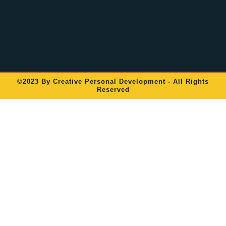
©2023 By Creative Personal Development - All Rights
Reserved