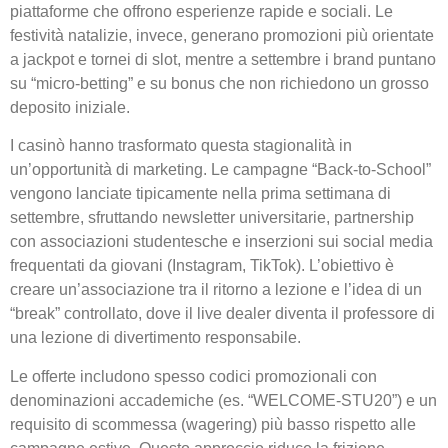
piattaforme che offrono esperienze rapide e sociali. Le
festività natalizie, invece, generano promozioni più orientate
a jackpot e tornei di slot, mentre a settembre i brand puntano
su “micro‑betting” e su bonus che non richiedono un grosso
deposito iniziale.
I casinò hanno trasformato questa stagionalità in
un’opportunità di marketing. Le campagne “Back‑to‑School”
vengono lanciate tipicamente nella prima settimana di
settembre, sfruttando newsletter universitarie, partnership
con associazioni studentesche e inserzioni sui social media
frequentati da giovani (Instagram, TikTok). L’obiettivo è
creare un’associazione tra il ritorno a lezione e l’idea di un
“break” controllato, dove il live dealer diventa il professore di
una lezione di divertimento responsabile.
Le offerte includono spesso codici promozionali con
denominazioni accademiche (es. “WELCOME‑STU20”) e un
requisito di scommessa (wagering) più basso rispetto alle