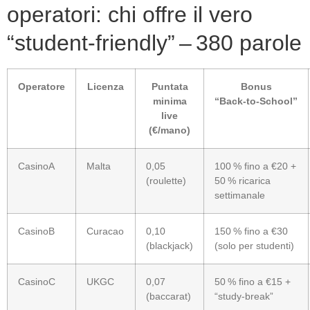
operatori: chi offre il vero
“student‑friendly” – 380 parole
Operatore
Licenza
Puntata
Bonus
minima
“Back‑to‑School”
live
(€/mano)
CasinoA
Malta
0,05
100 % fino a €20 +
(roulette)
50 % ricarica
settimanale
CasinoB
Curacao
0,10
150 % fino a €30
(blackjack)
(solo per studenti)
CasinoC
UKGC
0,07
50 % fino a €15 +
(baccarat)
“study‑break”