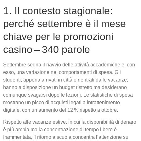
1. Il contesto stagionale:
perché settembre è il mese
chiave per le promozioni
casino – 340 parole
Settembre segna il riavvio delle attività accademiche e, con
esso, una variazione nei comportamenti di spesa. Gli
studenti, appena arrivati in città o rientrati dalle vacanze,
hanno a disposizione un budget ristretto ma desiderano
comunque svagarsi dopo le lezioni. Le statistiche di spesa
mostrano un picco di acquisti legati a intrattenimento
digitale, con un aumento del 12 % rispetto a ottobre.
Rispetto alle vacanze estive, in cui la disponibilità di denaro
è più ampia ma la concentrazione di tempo libero è
frammentata, il ritorno a scuola concentra l’attenzione su