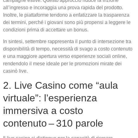
campagne estive. Questo approccio riduce la frizione
all’ingresso e incoraggia una prova rapida del prodotto.
Inoltre, le piattaforme tendono a enfatizzare la trasparenza
dei termini, perché i giovani sono più propensi a leggere le
condizioni prima di accettare un bonus.
In sintesi, settembre rappresenta il punto di intersezione tra
disponibilità di tempo, necessità di svago a costo contenuto
e una maggiore apertura verso esperienze sociali online,
rendendolo il mese ideale per le promozioni mirate dei
casinò live.
2. Live Casino come “aula
virtuale”: l’esperienza
immersiva a costo
contenuto – 310 parole