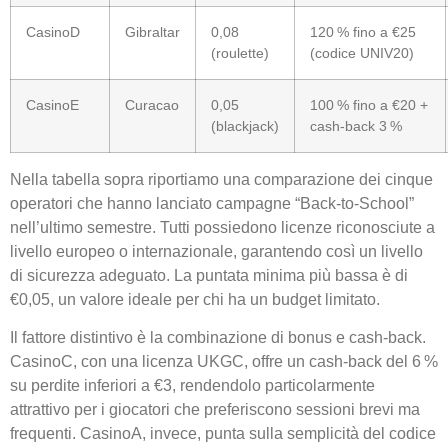
CasinoD
Gibraltar
0,08
120 % fino a €25
(roulette)
(codice UNIV20)
CasinoE
Curacao
0,05
100 % fino a €20 +
(blackjack)
cash‑back 3 %
Nella tabella sopra riportiamo una comparazione dei cinque
operatori che hanno lanciato campagne “Back‑to‑School”
nell’ultimo semestre. Tutti possiedono licenze riconosciute a
livello europeo o internazionale, garantendo così un livello
di sicurezza adeguato. La puntata minima più bassa è di
€0,05, un valore ideale per chi ha un budget limitato.
Il fattore distintivo è la combinazione di bonus e cash‑back.
CasinoC, con una licenza UKGC, offre un cash‑back del 6 %
su perdite inferiori a €3, rendendolo particolarmente
attrattivo per i giocatori che preferiscono sessioni brevi ma
frequenti. CasinoA, invece, punta sulla semplicità del codice