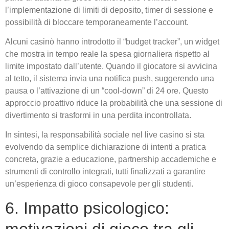
l’implementazione di limiti di deposito, timer di sessione e
possibilità di bloccare temporaneamente l’account.
Alcuni casinò hanno introdotto il “budget tracker”, un widget
che mostra in tempo reale la spesa giornaliera rispetto al
limite impostato dall’utente. Quando il giocatore si avvicina
al tetto, il sistema invia una notifica push, suggerendo una
pausa o l’attivazione di un “cool‑down” di 24 ore. Questo
approccio proattivo riduce la probabilità che una sessione di
divertimento si trasformi in una perdita incontrollata.
In sintesi, la responsabilità sociale nel live casino si sta
evolvendo da semplice dichiarazione di intenti a pratica
concreta, grazie a educazione, partnership accademiche e
strumenti di controllo integrati, tutti finalizzati a garantire
un’esperienza di gioco consapevole per gli studenti.
6. Impatto psicologico:
motivazioni di gioco tra gli