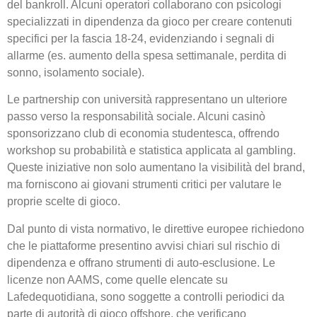
del bankroll. Alcuni operatori collaborano con psicologi
specializzati in dipendenza da gioco per creare contenuti
specifici per la fascia 18‑24, evidenziando i segnali di
allarme (es. aumento della spesa settimanale, perdita di
sonno, isolamento sociale).
Le partnership con università rappresentano un ulteriore
passo verso la responsabilità sociale. Alcuni casinò
sponsorizzano club di economia studentesca, offrendo
workshop su probabilità e statistica applicata al gambling.
Queste iniziative non solo aumentano la visibilità del brand,
ma forniscono ai giovani strumenti critici per valutare le
proprie scelte di gioco.
Dal punto di vista normativo, le direttive europee richiedono
che le piattaforme presentino avvisi chiari sul rischio di
dipendenza e offrano strumenti di auto‑esclusione. Le
licenze non AAMS, come quelle elencate su
Lafedequotidiana, sono soggette a controlli periodici da
parte di autorità di gioco offshore, che verificano