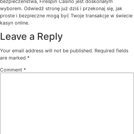
bezpieczeństwa, Firespin Casino jest doskonałym
wyborem. Odwiedź stronę już dziś i przekonaj się, jak
proste i bezpieczne mogą być Twoje transakcje w świecie
kasyn online.
Leave a Reply
Your email address will not be published.
Required fields
are marked
*
Comment
*