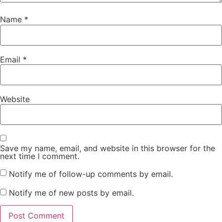
Name
*
Email
*
Website
Save my name, email, and website in this browser for the
next time I comment.
Notify me of follow-up comments by email.
Notify me of new posts by email.