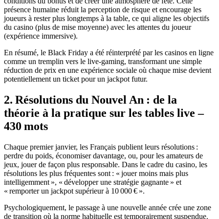
conditions du bonus et de créer une atmosphère de fête. Cette
présence humaine réduit la perception de risque et encourage les
joueurs à rester plus longtemps à la table, ce qui aligne les objectifs
du casino (plus de mise moyenne) avec les attentes du joueur
(expérience immersive).
En résumé, le Black Friday a été réinterprété par les casinos en ligne
comme un tremplin vers le live‑gaming, transformant une simple
réduction de prix en une expérience sociale où chaque mise devient
potentiellement un ticket pour un jackpot futur.
2. Résolutions du Nouvel An : de la
théorie à la pratique sur les tables live –
430 mots
Chaque premier janvier, les Français publient leurs résolutions :
perdre du poids, économiser davantage, ou, pour les amateurs de
jeux, jouer de façon plus responsable. Dans le cadre du casino, les
résolutions les plus fréquentes sont : « jouer moins mais plus
intelligemment », « développer une stratégie gagnante » et
« remporter un jackpot supérieur à 10 000 € ».
Psychologiquement, le passage à une nouvelle année crée une zone
de transition où la norme habituelle est temporairement suspendue.