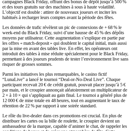
campagnes Black Friday, offrant des bonus de dépôt jusqu’à 500 %
et des tours gratuits sur des machines à sous à haute volatilité.
L’objectif est double : attirer de nouveaux joueurs et inciter les
habitués à recharger leurs comptes avant la période des fêtes.
Les données de trafic révèlent un pic de connexions de + 68 % le
week‑end du Black Friday, suivi d’une hausse de 45 % des dépôts
moyens par utilisateur. Cette augmentation s’explique en partie par
les offres « match‑deposit » qui doublent le capital initial, mais aussi
par la mise en avant des tables live. En effet, les opérateurs ont
introduit des tables à mise réduite spécialement pour le Black Friday,
permettant à des joueurs prudents de tester l’environnement live sans
risquer de grosses sommes.
Parmi les initiatives les plus remarquables, le casino fictif
“LunaLive” a lancé le tournoi “Deal‑or‑No‑Deal Live”. Chaque
participant recevait 20 € de crédit gratuit, pouvait placer jusqu’à 5 €
par main, et le croupier annonçait aléatoirement un multiplicateur de
2 × à 10 × qui s’appliquait au gain final. Le tournoi a généré plus de
12 000 € de mise totale en 48 heures, tout en augmentant le taux de
rétention de 22 % par rapport à une soirée standard.
Le rôle du live‑dealer dans ces promotions est crucial. En plus de
distribuer les cartes ou la bille de roulette, le croupier devient un
ambassadeur de la marque, capable d’animer le chat, de rappeler les