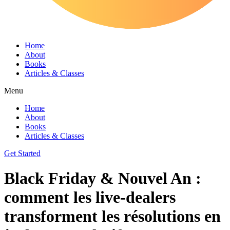
Home
About
Books
Articles & Classes
Menu
Home
About
Books
Articles & Classes
Get Started
Black Friday & Nouvel An :
comment les live‑dealers
transforment les résolutions en