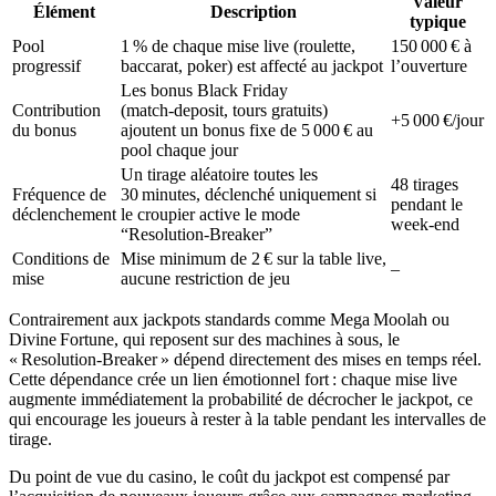
Valeur
Élément
Description
typique
Pool
1 % de chaque mise live (roulette,
150 000 € à
progressif
baccarat, poker) est affecté au jackpot
l’ouverture
Les bonus Black Friday
Contribution
(match‑deposit, tours gratuits)
+5 000 €/jour
du bonus
ajoutent un bonus fixe de 5 000 € au
pool chaque jour
Un tirage aléatoire toutes les
48 tirages
Fréquence de
30 minutes, déclenché uniquement si
pendant le
déclenchement
le croupier active le mode
week‑end
“Resolution‑Breaker”
Conditions de
Mise minimum de 2 € sur la table live,
–
mise
aucune restriction de jeu
Contrairement aux jackpots standards comme Mega Moolah ou
Divine Fortune, qui reposent sur des machines à sous, le
« Resolution‑Breaker » dépend directement des mises en temps réel.
Cette dépendance crée un lien émotionnel fort : chaque mise live
augmente immédiatement la probabilité de décrocher le jackpot, ce
qui encourage les joueurs à rester à la table pendant les intervalles de
tirage.
Du point de vue du casino, le coût du jackpot est compensé par