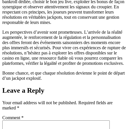
bankroll dédiée, choisir le bon jeu live, exploiter les bonus de façon
synergique et observer attentivement les signaux du croupier. En
respectant ces principes, les joueurs peuvent transformer leurs
résolutions en véritables jackpots, tout en conservant une gestion
responsable de leurs mises.
Les perspectives d’avenir sont prometteuses. L’arrivée de la réalité
augmentée, le renforcement de la régulation et la personnalisation
des offres feront des événements saisonniers des moments encore
plus immersifs et sécurisés. Pour vivre ces expériences de rupture de
résolutions, n’hésitez pas à explorer les offres disponibles sur le
casino en ligne, une ressource fiable où vous pourrez comparer les
plateformes, vérifier la légalité et profiter de promotions exclusives.
Bonne chance, et que chaque résolution devienne le point de départ
d’un jackpot explosif.
Leave a Reply
Your email address will not be published.
Required fields are
marked
*
Comment
*