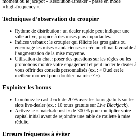
moment où le jackpot « Resolution‑Breaker » passe en mode
« high‑frequency ».
Techniques d’observation du croupier
Rythme de distribution : un dealer rapide peut indiquer une
salle active, propice à des mises plus importantes.
Indices verbaux : le croupier qui félicite les gros gains ou
encourage les mises « audacieuses » crée un climat favorable à
l’augmentation de la mise moyenne.
Utilisation du chat : poser des questions sur les règles ou les
promotions montre votre engagement et peut inciter le dealer à
vous offrir des conseils personnalisés (ex. : « Quel est le
meilleur moment pour doubler ma mise ? »).
Exploiter les bonus
Combinez le cash‑back de 20 % avec les tours gratuits sur les
slots live‑dealer (ex. : 10 tours gratuits sur
Live Blackjack
).
Activez le « match‑deposit » de 300 % pour multiplier votre
capital initial avant de rejoindre une table de roulette à mise
réduite.
Erreurs fréquentes à éviter