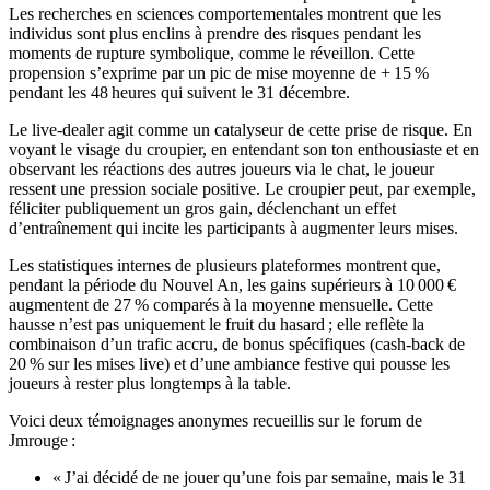
Les recherches en sciences comportementales montrent que les
individus sont plus enclins à prendre des risques pendant les
moments de rupture symbolique, comme le réveillon. Cette
propension s’exprime par un pic de mise moyenne de + 15 %
pendant les 48 heures qui suivent le 31 décembre.
Le live‑dealer agit comme un catalyseur de cette prise de risque. En
voyant le visage du croupier, en entendant son ton enthousiaste et en
observant les réactions des autres joueurs via le chat, le joueur
ressent une pression sociale positive. Le croupier peut, par exemple,
féliciter publiquement un gros gain, déclenchant un effet
d’entraînement qui incite les participants à augmenter leurs mises.
Les statistiques internes de plusieurs plateformes montrent que,
pendant la période du Nouvel An, les gains supérieurs à 10 000 €
augmentent de 27 % comparés à la moyenne mensuelle. Cette
hausse n’est pas uniquement le fruit du hasard ; elle reflète la
combinaison d’un trafic accru, de bonus spécifiques (cash‑back de
20 % sur les mises live) et d’une ambiance festive qui pousse les
joueurs à rester plus longtemps à la table.
Voici deux témoignages anonymes recueillis sur le forum de
Jmrouge :
« J’ai décidé de ne jouer qu’une fois par semaine, mais le 31