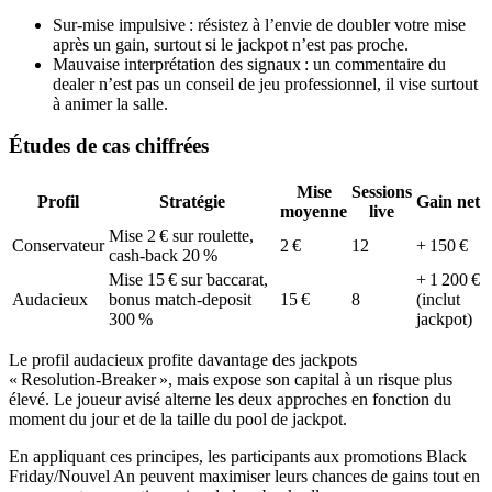
Sur‑mise impulsive : résistez à l’envie de doubler votre mise
après un gain, surtout si le jackpot n’est pas proche.
Mauvaise interprétation des signaux : un commentaire du
dealer n’est pas un conseil de jeu professionnel, il vise surtout
à animer la salle.
Études de cas chiffrées
Mise
Sessions
Profil
Stratégie
Gain net
moyenne
live
Mise 2 € sur roulette,
Conservateur
2 €
12
+ 150 €
cash‑back 20 %
Mise 15 € sur baccarat,
+ 1 200 €
Audacieux
bonus match‑deposit
15 €
8
(inclut
300 %
jackpot)
Le profil audacieux profite davantage des jackpots
« Resolution‑Breaker », mais expose son capital à un risque plus
élevé. Le joueur avisé alterne les deux approches en fonction du
moment du jour et de la taille du pool de jackpot.
En appliquant ces principes, les participants aux promotions Black
Friday/Nouvel An peuvent maximiser leurs chances de gains tout en