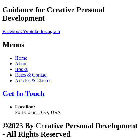
Guidance for Creative Personal
Development
Facebook
Youtube
Instagram
Menus
Home
About
Books
Rates & Contact
Articles & Classes
Get In Touch
Location:
Fort Collins, CO, USA
©2023 By Creative Personal Development
- All Rights Reserved