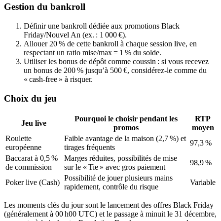
Gestion du bankroll
Définir une bankroll dédiée aux promotions Black
Friday/Nouvel An (ex. : 1 000 €).
Allouer 20 % de cette bankroll à chaque session live, en
respectant un ratio mise/max = 1 % du solde.
Utiliser les bonus de dépôt comme coussin : si vous recevez
un bonus de 200 % jusqu’à 500 €, considérez-le comme du
« cash‑free » à risquer.
Choix du jeu
Pourquoi le choisir pendant les
RTP
Jeu live
promos
moyen
Roulette
Faible avantage de la maison (2,7 %) et
97,3 %
européenne
tirages fréquents
Baccarat à 0,5 %
Marges réduites, possibilités de mise
98,9 %
de commission
sur le « Tie » avec gros paiement
Possibilité de jouer plusieurs mains
Poker live (Cash)
Variable
rapidement, contrôle du risque
Les moments clés du jour sont le lancement des offres Black Friday
(généralement à 00 h00 UTC) et le passage à minuit le 31 décembre,