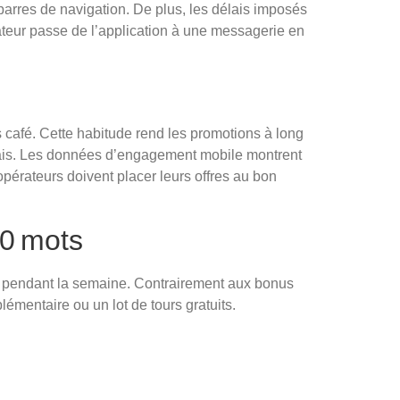
barres de navigation. De plus, les délais imposés
sateur passe de l’application à une messagerie en
 café. Cette habitude rend les promotions à long
amais. Les données d’engagement mobile montrent
opérateurs doivent placer leurs offres au bon
0 mots
 pendant la semaine. Contrairement aux bonus
lémentaire ou un lot de tours gratuits.