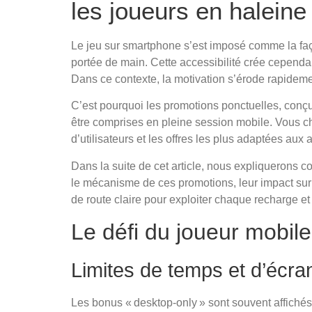
les joueurs en haleine
Le jeu sur smartphone s’est imposé comme la façon
portée de main. Cette accessibilité crée cependa
Dans ce contexte, la motivation s’érode rapidemen
C’est pourquoi les promotions ponctuelles, conçue
être comprises en pleine session mobile. Vous c
d’utilisateurs et les offres les plus adaptées aux 
Dans la suite de cet article, nous expliqueron
le mécanisme de ces promotions, leur impact sur le
de route claire pour exploiter chaque recharge et 
Le défi du joueur mobil
Limites de temps et d’écra
Les bonus « desktop‑only » sont souvent affichés