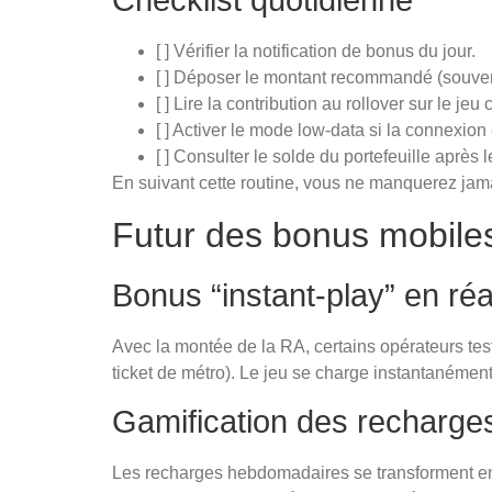
Checklist quotidienne
[ ] Vérifier la notification de bonus du jour.
[ ] Déposer le montant recommandé (souven
[ ] Lire la contribution au rollover sur le jeu 
[ ] Activer le mode low‑data si la connexion 
[ ] Consulter le solde du portefeuille après l
En suivant cette routine, vous ne manquerez jam
Futur des bonus mobiles
Bonus “instant‑play” en ré
Avec la montée de la RA, certains opérateurs tes
ticket de métro). Le jeu se charge instantanément,
Gamification des recharge
Les recharges hebdomadaires se transforment en 