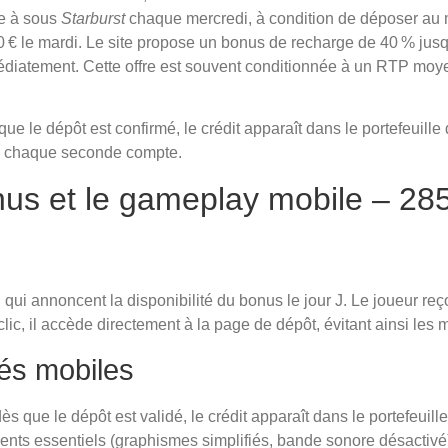
ne à sous
Starburst
chaque mercredi, à condition de déposer au 
 € le mardi. Le site propose un bonus de recharge de 40 % jusqu
édiatement. Cette offre est souvent conditionnée à un RTP moyen
e le dépôt est confirmé, le crédit apparaît dans le portefeuill
 où chaque seconde compte.
onus et le gameplay mobile – 28
 qui annoncent la disponibilité du bonus le jour J. Le joueur reç
lic, il accède directement à la page de dépôt, évitant ainsi les
tés mobiles
dès que le dépôt est validé, le crédit apparaît dans le portefeui
ments essentiels (graphismes simplifiés, bande sonore désactiv