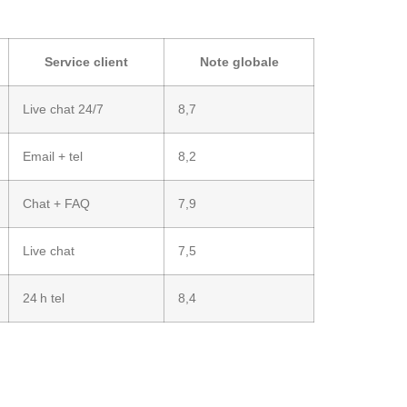
Service client
Note globale
Live chat 24/7
8,7
Email + tel
8,2
Chat + FAQ
7,9
Live chat
7,5
24 h tel
8,4