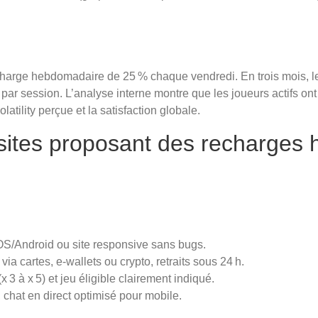
echarge hebdomadaire de 25 % chaque vendredi. En trois mois, l
ar session. L’analyse interne montre que les joueurs actifs ont
latility perçue et la satisfaction globale.
 sites proposant des recharge
iOS/Android ou site responsive sans bugs.
via cartes, e‑wallets ou crypto, retraits sous 24 h.
x 3 à x 5) et jeu éligible clairement indiqué.
 chat en direct optimisé pour mobile.