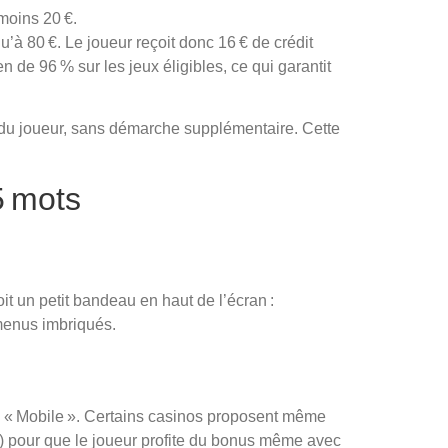
moins 20 €.
’à 80 €. Le joueur reçoit donc 16 € de crédit
 de 96 % sur les jeux éligibles, ce qui garantit
e du joueur, sans démarche supplémentaire. Cette
5 mots
oit un petit bandeau en haut de l’écran :
 menus imbriqués.
lle « Mobile ». Certains casinos proposent même
é) pour que le joueur profite du bonus même avec