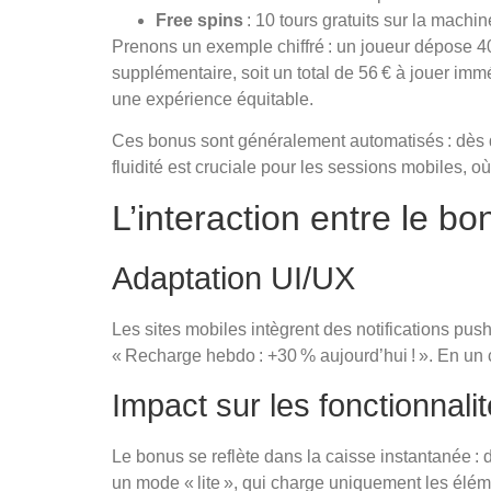
Free spins
: 10 tours gratuits sur la machi
Prenons un exemple chiffré : un joueur dépose 40
supplémentaire, soit un total de 56 € à jouer imm
une expérience équitable.
Ces bonus sont généralement automatisés : dès qu
fluidité est cruciale pour les sessions mobiles,
L’interaction entre le b
Adaptation UI/UX
Les sites mobiles intègrent des notifications push
« Recharge hebdo : +30 % aujourd’hui ! ». En un c
Impact sur les fonctionnali
Le bonus se reflète dans la caisse instantanée : 
un mode « lite », qui charge uniquement les élé