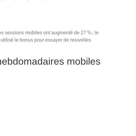
es sessions mobiles ont augmenté de 27 % ; le
 utilisé le bonus pour essayer de nouvelles
s hebdomadaires mobiles