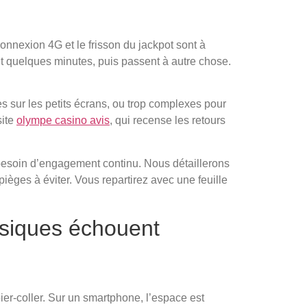
onnexion 4G et le frisson du jackpot sont à
nt quelques minutes, puis passent à autre chose.
es sur les petits écrans, ou trop complexes pour
site
olympe casino avis
, qui recense les retours
besoin d’engagement continu. Nous détaillerons
pièges à éviter. Vous repartirez avec une feuille
ssiques échouent
er‑coller. Sur un smartphone, l’espace est