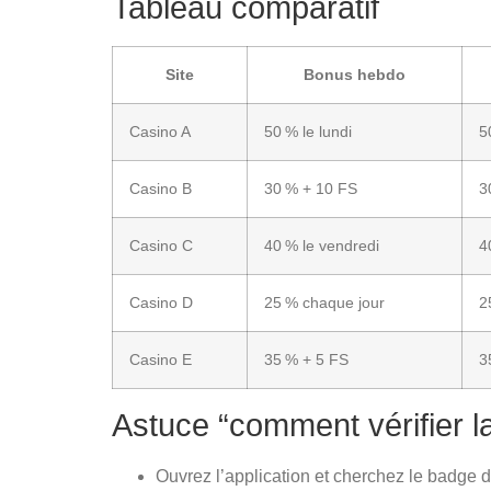
Tableau comparatif
Site
Bonus hebdo
Casino A
50 % le lundi
5
Casino B
30 % + 10 FS
3
Casino C
40 % le vendredi
4
Casino D
25 % chaque jour
2
Casino E
35 % + 5 FS
3
Astuce “comment vérifier la
Ouvrez l’application et cherchez le badge 