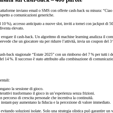
ttaforme inviano email o SMS con offerte cash‑back su misura: “Ciao Mar
ispetto a comunicazioni generiche.
 10 %), accesso anticipato a nuove slot, inviti a tornei con jackpot di 
diventa elevato.
r erogare il cash‑back. Un algoritmo di machine learning analizza il compo
vede che un giocatore sta per ridurre l’attività, invia un coupon del 3 
‑back stagionale “Estate 2025” con un rimborso del 7 % per tutti i depo
l 14 %. Il successo è stato attribuito alla combinazione di comunicazio
entali:
ungano la sessione di gioco.
terattivi trasformano il gioco in un’esperienza senza frizioni.
un percorso di crescita personale che incentiva la continuità.
vi instant‑pay aumentano la fiducia e la percezione di valore immediato.
, evitando soluzioni isolate. Solo una strategia olistica può garantire u