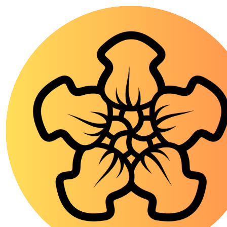
Skip
to
content