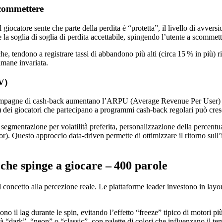
 scommettere
l giocatore sente che parte della perdita è “protetta”, il livello di avv
a soglia di soglia di perdita accettabile, spingendo l’utente a scommette
e, tendono a registrare tassi di abbandono più alti (circa 15 % in più) 
rimane invariata.
V)
 campagne di cash‑back aumentano l’ARPU (Average Revenue Per User) di 
dei giocatori che partecipano a programmi cash‑back regolari può cresc
segmentazione per volatilità preferita, personalizzazione della percentua
r). Questo approccio data‑driven permette di ottimizzare il ritorno sull’
 che spinge a giocare – 400 parole
al concetto alla percezione reale. Le piattaforme leader investono in lay
o il lag durante le spin, evitando l’effetto “freeze” tipico di motori più
ità “dark”, “neon” o “classic”, con palette di colori che influenzano il