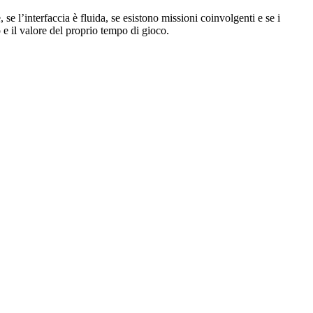
, se l’interfaccia è fluida, se esistono missioni coinvolgenti e se i
e il valore del proprio tempo di gioco.