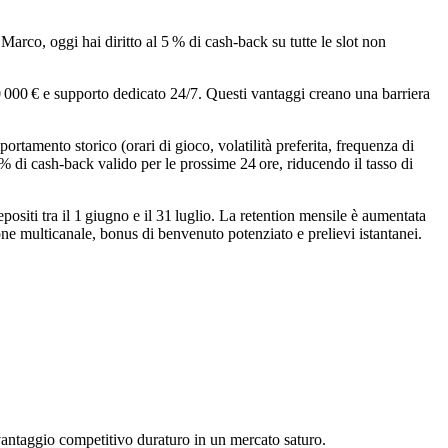
co, oggi hai diritto al 5 % di cash‑back su tutte le slot non
50 000 € e supporto dedicato 24/7. Questi vantaggi creano una barriera
rtamento storico (orari di gioco, volatilità preferita, frequenza di
% di cash‑back valido per le prossime 24 ore, riducendo il tasso di
siti tra il 1 giugno e il 31 luglio. La retention mensile è aumentata
ne multicanale, bonus di benvenuto potenziato e prelievi istantanei.
n vantaggio competitivo duraturo in un mercato saturo.