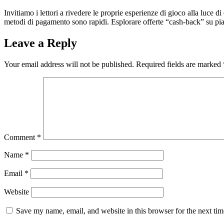
Invitiamo i lettori a rivedere le proprie esperienze di gioco alla luce di
metodi di pagamento sono rapidi. Esplorare offerte “cash‑back” su piat
Leave a Reply
Your email address will not be published.
Required fields are marked
Comment
*
Name
*
Email
*
Website
Save my name, email, and website in this browser for the next ti