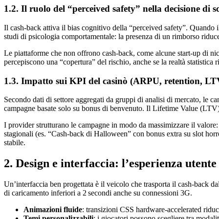
1.2. Il ruolo del “perceived safety” nella decisione di
Il cash‑back attiva il bias cognitivo della “perceived safety”. Quando i
studi di psicologia comportamentale: la presenza di un rimborso riduce l
Le piattaforme che non offrono cash‑back, come alcune start‑up di nich
percepiscono una “copertura” del rischio, anche se la realtà statistica 
1.3. Impatto sui KPI del casinò (ARPU, retention, LT
Secondo dati di settore aggregati da gruppi di analisi di mercato, le
campagne basate solo su bonus di benvenuto. Il Lifetime Value (LTV) 
I provider strutturano le campagne in modo da massimizzare il valore: 
stagionali (es. “Cash‑back di Halloween” con bonus extra su slot horro
stabile.
2. Design e interfaccia: l’esperienza utente
Un’interfaccia ben progettata è il veicolo che trasporta il cash‑back d
di caricamento inferiori a 2 secondi anche su connessioni 3G.
Animazioni fluide
: transizioni CSS hardware‑accelerated riducon
Temi personalizzabili
: i giocatori possono scegliere tra modal