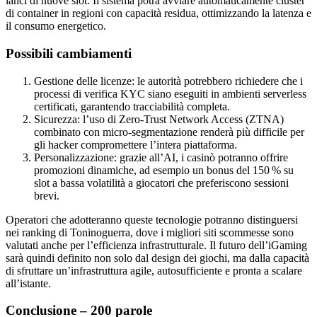
lanci di nuove slot. Il sistema potrà avviare automaticamente cluster
di container in regioni con capacità residua, ottimizzando la latenza e
il consumo energetico.
Possibili cambiamenti
Gestione delle licenze: le autorità potrebbero richiedere che i
processi di verifica KYC siano eseguiti in ambienti serverless
certificati, garantendo tracciabilità completa.
Sicurezza: l’uso di Zero‑Trust Network Access (ZTNA)
combinato con micro‑segmentazione renderà più difficile per
gli hacker compromettere l’intera piattaforma.
Personalizzazione: grazie all’AI, i casinò potranno offrire
promozioni dinamiche, ad esempio un bonus del 150 % su
slot a bassa volatilità a giocatori che preferiscono sessioni
brevi.
Operatori che adotteranno queste tecnologie potranno distinguersi
nei ranking di Toninoguerra, dove i migliori siti scommesse sono
valutati anche per l’efficienza infrastrutturale. Il futuro dell’iGaming
sarà quindi definito non solo dal design dei giochi, ma dalla capacità
di sfruttare un’infrastruttura agile, autosufficiente e pronta a scalare
all’istante.
Conclusione – 200 parole