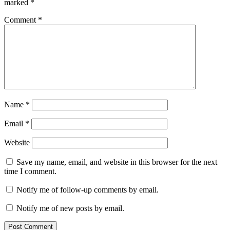
marked
*
Comment
*
Name
*
Email
*
Website
Save my name, email, and website in this browser for the next
time I comment.
Notify me of follow-up comments by email.
Notify me of new posts by email.