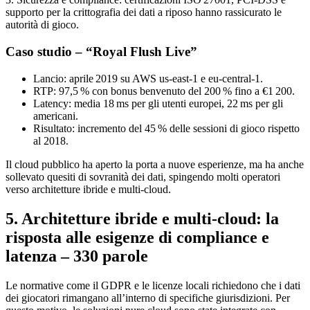
supporto per la crittografia dei dati a riposo hanno rassicurato le
autorità di gioco.
Caso studio – “Royal Flush Live”
Lancio: aprile 2019 su AWS us‑east‑1 e eu‑central‑1.
RTP: 97,5 % con bonus benvenuto del 200 % fino a €1 200.
Latency: media 18 ms per gli utenti europei, 22 ms per gli
americani.
Risultato: incremento del 45 % delle sessioni di gioco rispetto
al 2018.
Il cloud pubblico ha aperto la porta a nuove esperienze, ma ha anche
sollevato quesiti di sovranità dei dati, spingendo molti operatori
verso architetture ibride e multi‑cloud.
5. Architetture ibride e multi‑cloud: la
risposta alle esigenze di compliance e
latenza – 330 parole
Le normative come il GDPR e le licenze locali richiedono che i dati
dei giocatori rimangano all’interno di specifiche giurisdizioni. Per