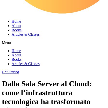
Home
About
Books
Articles & Classes
Menu
Home
About
Books
Articles & Classes
Get Started
Dalla Sala Server al Cloud:
come l’infrastruttura
tecnologica ha trasformato