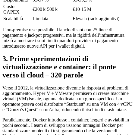
Costo
€200 k‑500 k
€10‑15 M
CAPEX
Scalabilità
Limitata
Elevata (rack aggiuntivi)
L’on‑premise rese possibile il lancio di slot con 25 linee di
pagamento e jackpot progressivi, ma la rigidità dell’infrastruttura
iniziò a mostrare i suoi limiti quando i provider di pagamento
introdussero nuove API per i wallet digitali.
3. Prime sperimentazioni di
virtualizzazione e container: il ponte
verso il cloud – 320 parole
Verso il 2012, la virtualizzazione divenne la risposta ai problemi di
aggiornamento. Hyper‑V e VMware permisero di creare macchine
virtuali (VM) isolate, ognuna dedicata a un gioco specifico. Un
operatore poteva così distribuire “Starburst” su una VM con 4 vCPU
e “Gonzo’s Quest” su un’altra, riducendo il rischio di crash totale.
Parallelamente, Docker introdusse i container, leggeri e avviabili in
pochi secondi. I team di sviluppo usarono immagini Docker per
standardizzare ambienti di test, garantendo che la versione di