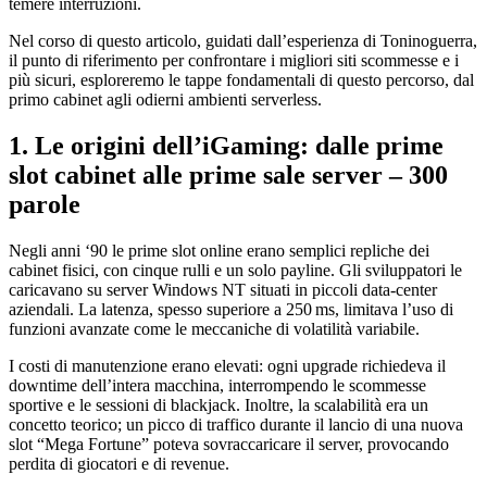
temere interruzioni.
Nel corso di questo articolo, guidati dall’esperienza di Toninoguerra,
il punto di riferimento per confrontare i migliori siti scommesse e i
più sicuri, esploreremo le tappe fondamentali di questo percorso, dal
primo cabinet agli odierni ambienti serverless.
1. Le origini dell’iGaming: dalle prime
slot cabinet alle prime sale server – 300
parole
Negli anni ‘90 le prime slot online erano semplici repliche dei
cabinet fisici, con cinque rulli e un solo payline. Gli sviluppatori le
caricavano su server Windows NT situati in piccoli data‑center
aziendali. La latenza, spesso superiore a 250 ms, limitava l’uso di
funzioni avanzate come le meccaniche di volatilità variabile.
I costi di manutenzione erano elevati: ogni upgrade richiedeva il
downtime dell’intera macchina, interrompendo le scommesse
sportive e le sessioni di blackjack. Inoltre, la scalabilità era un
concetto teorico; un picco di traffico durante il lancio di una nuova
slot “Mega Fortune” poteva sovraccaricare il server, provocando
perdita di giocatori e di revenue.