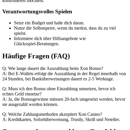
kontrollieren möchtest.
Verantwortungsvolles Spielen
Setze ein Budget und halte dich daran.
Nutze die Selbstsperre, wenn du merkst, dass du zu viel
spielst.
Informiere dich über Hilfsangebote wie
Glücksspiel‑Beratungen.
Häufige Fragen (FAQ)
Q: Wie lange dauert die Auszahlung beim Xon Bonus?
A: Bei E‑Wallets erfolgt die Auszahlung in der Regel innerhalb von
24 Stunden, bei Banküberweisungen dauert es 2‑5 Werktage.
Q: Muss ich den Bonus ohne Einzahlung umsetzen, bevor ich
echtes Geld einsetze?
A: Ja, die Bonusgewinne müssen 20‑fach umgesetzt werden, bevor
sie ausgezahlt werden können.
Q: Welche Zahlungsmethoden akzeptiert Xon Casino?
A: Kreditkarten, Sofortüberweisung, Trustly, Skrill und Neteller.