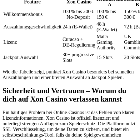
Feature
Xon Casino
A
B
100 % bis 200 €
100 % bis
150 % b
Willkommensbonus
+ No‑Deposit
150 €
300 €
48 h
Auszahlungsgeschwindigkeit
24 h (E‑Wallet)
72 h (B
(E‑Wallet)
Malta
UK
Curacao +
Lizenz
Gaming
Gambli
DE‑Regulierung
Authority
Commis
30+ progressive
Jackpot‑Auswahl
15 Slots
20 Slots
Slots
Wie die Tabelle zeigt, punktet Xon Casino besonders bei schnellen
Auszahlungen und einer breiten Auswahl an Jackpot‑Spielen.
Sicherheit und Vertrauen – Warum du
dich auf Xon Casino verlassen kannst
Ein häufiges Problem bei Online‑Casinos ist das Fehlen von klaren
Lizenzinformationen. Xon Casino ist offiziell lizenziert und
unterliegt strengen Auflagen zum Spielerschutz. Die Plattform nutzt
SSL‑Verschlüsselung, um deine Daten zu sichern, und bietet ein
selbstbeschränkungs‑Tool, falls du deine Spielgewohnheiten