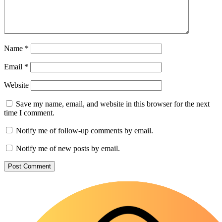
Name
*
Email
*
Website
Save my name, email, and website in this browser for the next
time I comment.
Notify me of follow-up comments by email.
Notify me of new posts by email.