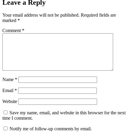
Leave a Reply
Your email address will not be published.
Required fields are
marked
*
Comment
*
Name
*
Email
*
Website
Save my name, email, and website in this browser for the next
time I comment.
Notify me of follow-up comments by email.