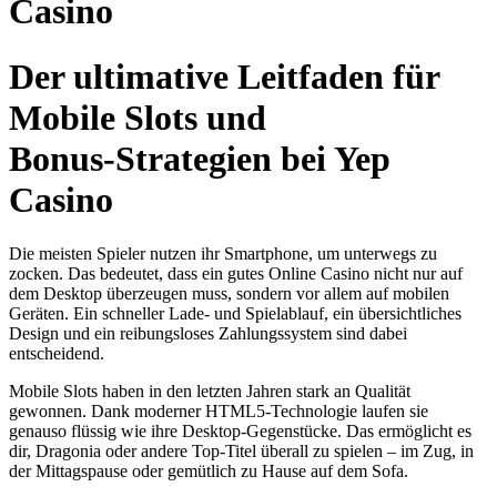
Casino
Der ultimative Leitfaden für
Mobile Slots und
Bonus‑Strategien bei Yep
Casino
Die meisten Spieler nutzen ihr Smartphone, um unterwegs zu
zocken. Das bedeutet, dass ein gutes Online Casino nicht nur auf
dem Desktop überzeugen muss, sondern vor allem auf mobilen
Geräten. Ein schneller Lade‑ und Spielablauf, ein übersichtliches
Design und ein reibungsloses Zahlungssystem sind dabei
entscheidend.
Mobile Slots haben in den letzten Jahren stark an Qualität
gewonnen. Dank moderner HTML5‑Technologie laufen sie
genauso flüssig wie ihre Desktop‑Gegenstücke. Das ermöglicht es
dir, Dragonia oder andere Top‑Titel überall zu spielen – im Zug, in
der Mittagspause oder gemütlich zu Hause auf dem Sofa.