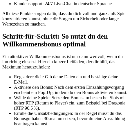
Kundensupport: 24/7 Live‑Chat in deutscher Sprache.
All diese Punkte sorgen dafür, dass du dich voll und ganz aufs Spiel
konzentrieren kannst, ohne dir Sorgen um Sicherheit oder lange
Wartezeiten zu machen.
Schritt‑für‑Schritt: So nutzt du den
Willkommensbonus optimal
Ein attraktiver Willkommensbonus ist nur dann wertvoll, wenn du
ihn richtig einsetzt. Hier ein kurzer Leitfaden, der dir hilft, das
Maximum herauszuholen:
Registriere dich: Gib deine Daten ein und bestätige deine
E‑Mail.
Aktiviere den Bonus: Nach dem ersten Einzahlungsvorgang
erscheint ein Pop‑Up, in dem du den Bonus aktivieren kannst.
Wähle deine Spiele: Setze den Bonus am besten bei Slots mit
hoher RTP (Return to Player) ein, zum Beispiel bei Dragonia
(RTP 96,5 %).
Erfülle die Umsatzbedingungen: In der Regel musst du das
Bonusguthaben 30‑mal umsetzen, bevor du eine Auszahlung
beantragen kannst.