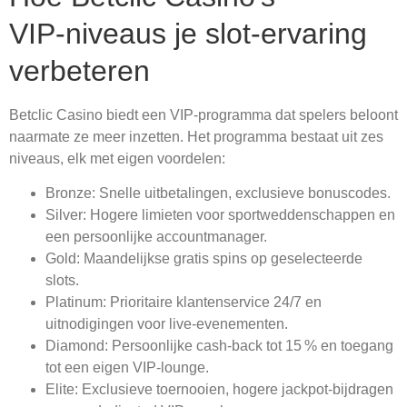
VIP‑niveaus je slot‑ervaring
verbeteren
Betclic Casino biedt een VIP‑programma dat spelers beloont
naarmate ze meer inzetten. Het programma bestaat uit zes
niveaus, elk met eigen voordelen:
Bronze: Snelle uitbetalingen, exclusieve bonuscodes.
Silver: Hogere limieten voor sportweddenschappen en
een persoonlijke accountmanager.
Gold: Maandelijkse gratis spins op geselecteerde
slots.
Platinum: Prioritaire klantenservice 24/7 en
uitnodigingen voor live‑evenementen.
Diamond: Persoonlijke cash‑back tot 15 % en toegang
tot een eigen VIP‑lounge.
Elite: Exclusieve toernooien, hogere jackpot‑bijdragen