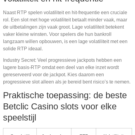
Naast RTP spelen volatiliteit en hit‑frequentie een cruciale
rol. Een slot met hoge volatiliteit betaalt minder vaak, maar
de uitbetalingen zijn vaak groot. Lage volatiliteit betekent
vaker kleine winsten. Voor spelers die hun bankroll
langzaam willen opbouwen, is een lage volatiliteit met een
solide RTP ideaal.
Industry Secret: Veel progressieve jackpots hebben een
lagere basis‑RTP omdat een deel van elke inzet wordt
gereserveerd voor de jackpot. Kies daarom een
progressieve slot alleen als je bereid bent risico’s te nemen.
Praktische toepassing: de beste
Betclic Casino slots voor elke
speelstijl