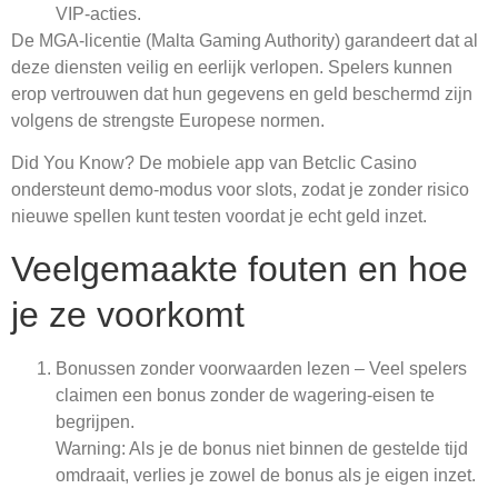
VIP‑acties.
De MGA‑licentie (Malta Gaming Authority) garandeert dat al
deze diensten veilig en eerlijk verlopen. Spelers kunnen
erop vertrouwen dat hun gegevens en geld beschermd zijn
volgens de strengste Europese normen.
Did You Know? De mobiele app van Betclic Casino
ondersteunt demo‑modus voor slots, zodat je zonder risico
nieuwe spellen kunt testen voordat je echt geld inzet.
Veelgemaakte fouten en hoe
je ze voorkomt
Bonussen zonder voorwaarden lezen – Veel spelers
claimen een bonus zonder de wagering‑eisen te
begrijpen.
Warning: Als je de bonus niet binnen de gestelde tijd
omdraait, verlies je zowel de bonus als je eigen inzet.