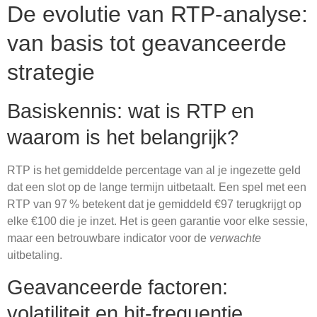
De evolutie van RTP‑analyse:
van basis tot geavanceerde
strategie
Basiskennis: wat is RTP en
waarom is het belangrijk?
RTP is het gemiddelde percentage van al je ingezette geld
dat een slot op de lange termijn uitbetaalt. Een spel met een
RTP van 97 % betekent dat je gemiddeld €97 terugkrijgt op
elke €100 die je inzet. Het is geen garantie voor elke sessie,
maar een betrouwbare indicator voor de
verwachte
uitbetaling.
Geavanceerde factoren:
volatiliteit en hit‑frequentie