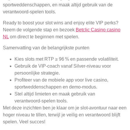
sportweddenschappen, en maak altijd gebruik van de
verantwoord‑spelen tools.
Ready to boost your slot wins and enjoy elite VIP perks?
Neem de volgende stap en bezoek
Betclic Casino casino
NL
om direct te beginnen met spelen.
Samenvatting van de belangrijkste punten
Kies slots met RTP ≥ 96 % en passende volatiliteit.
Gebruik de VIP‑coach vanaf Silver‑niveau voor
persoonlijke strategie.
Profiteer van de mobiele app voor live casino,
sportweddenschappen en demo‑modus.
Stel altijd limieten en maak gebruik van
verantwoord‑spelen tools.
Met deze inzichten ben je klaar om je slot‑avontuur naar een
hoger niveau te tillen, terwijl je veilig en verantwoord blijft
spelen. Veel succes!