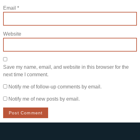
Email
*
Website
Save my name, email, and website in this browser for the
next time I comment.
Notify me of follow-up comments by email.
Notify me of new posts by email.