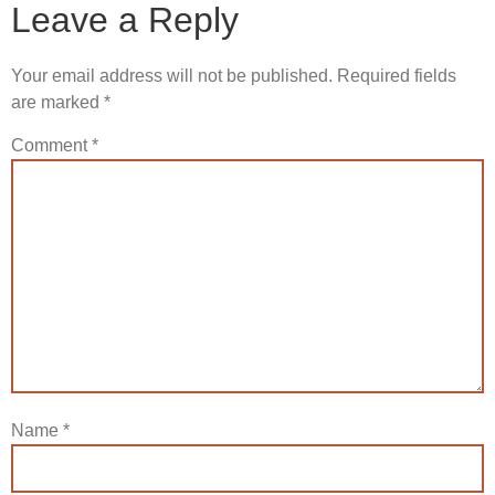
Leave a Reply
Your email address will not be published.
Required fields
are marked
*
Comment
*
Name
*