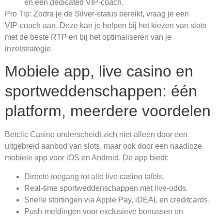
en een dedicated VIP‑coach.
Pro Tip: Zodra je de Silver‑status bereikt, vraag je een
VIP‑coach aan. Deze kan je helpen bij het kiezen van slots
met de beste RTP en bij het optimaliseren van je
inzetstrategie.
Mobiele app, live casino en
sportweddenschappen: één
platform, meerdere voordelen
Betclic Casino onderscheidt zich niet alleen door een
uitgebreid aanbod van slots, maar ook door een naadloze
mobiele app voor iOS en Android. De app biedt:
Directe toegang tot alle live casino tafels.
Real‑time sportweddenschappen met live‑odds.
Snelle stortingen via Apple Pay, iDEAL en creditcards.
Push‑meldingen voor exclusieve bonussen en