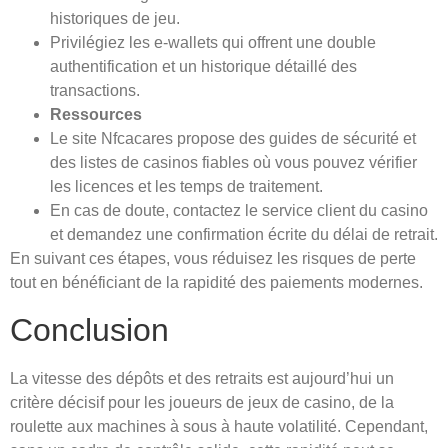
historiques de jeu.
Privilégiez les e‑wallets qui offrent une double
authentification et un historique détaillé des
transactions.
Ressources
Le site Nfcacares propose des guides de sécurité et
des listes de casinos fiables où vous pouvez vérifier
les licences et les temps de traitement.
En cas de doute, contactez le service client du casino
et demandez une confirmation écrite du délai de retrait.
En suivant ces étapes, vous réduisez les risques de perte
tout en bénéficiant de la rapidité des paiements modernes.
Conclusion
La vitesse des dépôts et des retraits est aujourd’hui un
critère décisif pour les joueurs de jeux de casino, de la
roulette aux machines à sous à haute volatilité. Cependant,