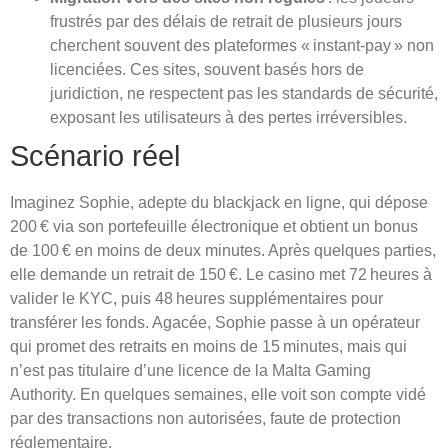
frustrés par des délais de retrait de plusieurs jours
cherchent souvent des plateformes « instant‑pay » non
licenciées. Ces sites, souvent basés hors de
juridiction, ne respectent pas les standards de sécurité,
exposant les utilisateurs à des pertes irréversibles.
Scénario réel
Imaginez Sophie, adepte du blackjack en ligne, qui dépose
200 € via son portefeuille électronique et obtient un bonus
de 100 € en moins de deux minutes. Après quelques parties,
elle demande un retrait de 150 €. Le casino met 72 heures à
valider le KYC, puis 48 heures supplémentaires pour
transférer les fonds. Agacée, Sophie passe à un opérateur
qui promet des retraits en moins de 15 minutes, mais qui
n’est pas titulaire d’une licence de la Malta Gaming
Authority. En quelques semaines, elle voit son compte vidé
par des transactions non autorisées, faute de protection
réglementaire.