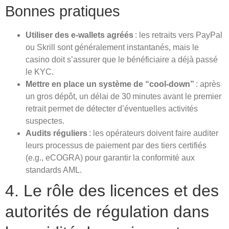
Bonnes pratiques
Utiliser des e‑wallets agréés
: les retraits vers PayPal
ou Skrill sont généralement instantanés, mais le
casino doit s’assurer que le bénéficiaire a déjà passé
le KYC.
Mettre en place un système de “cool‑down”
: après
un gros dépôt, un délai de 30 minutes avant le premier
retrait permet de détecter d’éventuelles activités
suspectes.
Audits réguliers
: les opérateurs doivent faire auditer
leurs processus de paiement par des tiers certifiés
(e.g., eCOGRA) pour garantir la conformité aux
standards AML.
4. Le rôle des licences et des
autorités de régulation dans