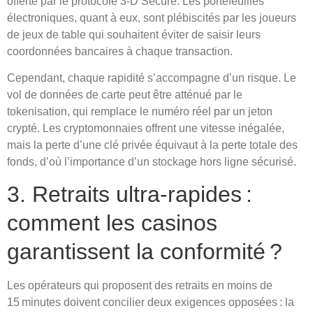
offerte par le protocole 3‑D Secure. Les portefeuilles
électroniques, quant à eux, sont plébiscités par les joueurs
de jeux de table qui souhaitent éviter de saisir leurs
coordonnées bancaires à chaque transaction.
Cependant, chaque rapidité s’accompagne d’un risque. Le
vol de données de carte peut être atténué par le
tokenisation, qui remplace le numéro réel par un jeton
crypté. Les cryptomonnaies offrent une vitesse inégalée,
mais la perte d’une clé privée équivaut à la perte totale des
fonds, d’où l’importance d’un stockage hors ligne sécurisé.
3. Retraits ultra‑rapides :
comment les casinos
garantissent la conformité ?
Les opérateurs qui proposent des retraits en moins de
15 minutes doivent concilier deux exigences opposées : la