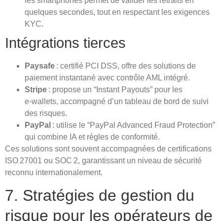
les smartphones permet de valider les retraits en
quelques secondes, tout en respectant les exigences
KYC.
Intégrations tierces
Paysafe
: certifié PCI DSS, offre des solutions de
paiement instantané avec contrôle AML intégré.
Stripe
: propose un “Instant Payouts” pour les
e‑wallets, accompagné d’un tableau de bord de suivi
des risques.
PayPal
: utilise le “PayPal Advanced Fraud Protection”
qui combine IA et règles de conformité.
Ces solutions sont souvent accompagnées de certifications
ISO 27001 ou SOC 2, garantissant un niveau de sécurité
reconnu internationalement.
7. Stratégies de gestion du
risque pour les opérateurs de