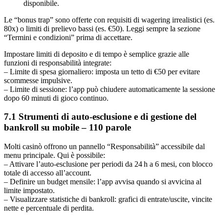
disponibile.
Le “bonus trap” sono offerte con requisiti di wagering irrealistici (es.
80x) o limiti di prelievo bassi (es. €50). Leggi sempre la sezione
“Termini e condizioni” prima di accettare.
Impostare limiti di deposito e di tempo è semplice grazie alle
funzioni di responsabilità integrate:
– Limite di spesa giornaliero: imposta un tetto di €50 per evitare
scommesse impulsive.
– Limite di sessione: l’app può chiudere automaticamente la sessione
dopo 60 minuti di gioco continuo.
7.1 Strumenti di auto‑esclusione e di gestione del
bankroll su mobile – 110 parole
Molti casinò offrono un pannello “Responsabilità” accessibile dal
menu principale. Qui è possibile:
– Attivare l’auto‑esclusione per periodi da 24 h a 6 mesi, con blocco
totale di accesso all’account.
– Definire un budget mensile: l’app avvisa quando si avvicina al
limite impostato.
– Visualizzare statistiche di bankroll: grafici di entrate/uscite, vincite
nette e percentuale di perdita.