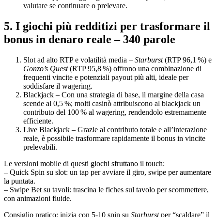
valutare se continuare o prelevare.
5. I giochi più redditizi per trasformare il
bonus in denaro reale – 340 parole
Slot ad alto RTP e volatilità media –
Starburst
(RTP 96,1 %) e
Gonzo’s Quest
(RTP 95,8 %) offrono una combinazione di
frequenti vincite e potenziali payout più alti, ideale per
soddisfare il wagering.
Blackjack – Con una strategia di base, il margine della casa
scende al 0,5 %; molti casinò attribuiscono al blackjack un
contributo del 100 % al wagering, rendendolo estremamente
efficiente.
Live Blackjack – Grazie al contributo totale e all’interazione
reale, è possibile trasformare rapidamente il bonus in vincite
prelevabili.
Le versioni mobile di questi giochi sfruttano il touch:
– Quick Spin su slot: un tap per avviare il giro, swipe per aumentare
la puntata.
– Swipe Bet su tavoli: trascina le fiches sul tavolo per scommettere,
con animazioni fluide.
Consiglio pratico: inizia con 5‑10 spin su
Starburst
per “scaldare” il