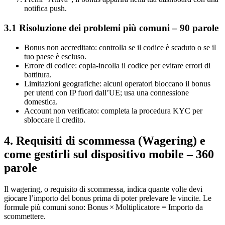
notifica push.
3.1 Risoluzione dei problemi più comuni – 90 parole
Bonus non accreditato: controlla se il codice è scaduto o se il
tuo paese è escluso.
Errore di codice: copia‑incolla il codice per evitare errori di
battitura.
Limitazioni geografiche: alcuni operatori bloccano il bonus
per utenti con IP fuori dall’UE; usa una connessione
domestica.
Account non verificato: completa la procedura KYC per
sbloccare il credito.
4. Requisiti di scommessa (Wagering) e
come gestirli sul dispositivo mobile – 360
parole
Il wagering, o requisito di scommessa, indica quante volte devi
giocare l’importo del bonus prima di poter prelevare le vincite. Le
formule più comuni sono: Bonus × Moltiplicatore = Importo da
scommettere.