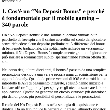
responsabile.
1. Cos’è un “No Deposit Bonus” e perché
è fondamentale per il mobile gaming –
340 parole
Un “No Deposit Bonus” è una somma di denaro virtuale o un
pacchetto di free spin che il casinò accredita sul conto del giocatore
senza richiedere alcun deposito preliminare. A differenza del bonus
di benvenuto tradizionale, che solitamente richiede un versamento
minimo, il No Deposit Bonus è completamente gratuito: il giocatore
può iniziare a scommettere subito, sperimentando l’intera offerta del
sito.
Nel corso degli ultimi dieci anni, il bonus è passato da una semplice
promozione desktop a una vera e propria arma di acquisizione per le
app mobile‑only. Quando le prime versioni di iOS e Android hanno
introdotto le API di pagamento integrate, i casinò hanno iniziato a
lanciare offerte “app‑only” per spingere gli utenti a scaricare la loro
applicazione. Questo ha generato un circolo virtuoso: più download,
più dati di gioco, più possibilità di personalizzare le promozioni.
Il ruolo del No Deposit Bonus nella strategia di acquisizione è
duplice. Da un lato, riduce la barriera d’ingresso, attirando giocatori