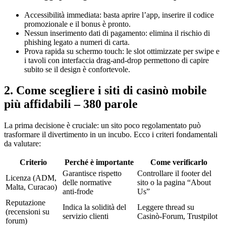
Accessibilità immediata: basta aprire l’app, inserire il codice
promozionale e il bonus è pronto.
Nessun inserimento dati di pagamento: elimina il rischio di
phishing legato a numeri di carta.
Prova rapida su schermo touch: le slot ottimizzate per swipe e
i tavoli con interfaccia drag‑and‑drop permettono di capire
subito se il design è confortevole.
2. Come scegliere i siti di casinò mobile
più affidabili – 380 parole
La prima decisione è cruciale: un sito poco regolamentato può
trasformare il divertimento in un incubo. Ecco i criteri fondamentali
da valutare:
Criterio
Perché è importante
Come verificarlo
Garantisce rispetto
Controllare il footer del
Licenza (ADM,
delle normative
sito o la pagina “About
Malta, Curacao)
anti‑frode
Us”
Reputazione
Indica la solidità del
Leggere thread su
(recensioni su
servizio clienti
Casinò‑Forum, Trustpilot
forum)