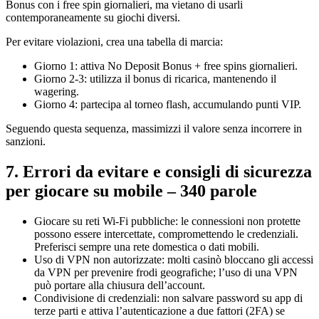
Bonus con i free spin giornalieri, ma vietano di usarli
contemporaneamente su giochi diversi.
Per evitare violazioni, crea una tabella di marcia:
Giorno 1: attiva No Deposit Bonus + free spins giornalieri.
Giorno 2‑3: utilizza il bonus di ricarica, mantenendo il
wagering.
Giorno 4: partecipa al torneo flash, accumulando punti VIP.
Seguendo questa sequenza, massimizzi il valore senza incorrere in
sanzioni.
7. Errori da evitare e consigli di sicurezza
per giocare su mobile – 340 parole
Giocare su reti Wi‑Fi pubbliche: le connessioni non protette
possono essere intercettate, compromettendo le credenziali.
Preferisci sempre una rete domestica o dati mobili.
Uso di VPN non autorizzate: molti casinò bloccano gli accessi
da VPN per prevenire frodi geografiche; l’uso di una VPN
può portare alla chiusura dell’account.
Condivisione di credenziali: non salvare password su app di
terze parti e attiva l’autenticazione a due fattori (2FA) se