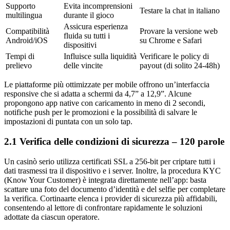
Supporto
Evita incomprensioni
Testare la chat in italiano
multilingua
durante il gioco
Assicura esperienza
Compatibilità
Provare la versione web
fluida su tutti i
Android/iOS
su Chrome e Safari
dispositivi
Tempi di
Influisce sulla liquidità
Verificare le policy di
prelievo
delle vincite
payout (di solito 24‑48h)
Le piattaforme più ottimizzate per mobile offrono un’interfaccia
responsive che si adatta a schermi da 4,7” a 12,9”. Alcune
propongono app native con caricamento in meno di 2 secondi,
notifiche push per le promozioni e la possibilità di salvare le
impostazioni di puntata con un solo tap.
2.1 Verifica delle condizioni di sicurezza – 120 parole
Un casinò serio utilizza certificati SSL a 256‑bit per criptare tutti i
dati trasmessi tra il dispositivo e i server. Inoltre, la procedura KYC
(Know Your Customer) è integrata direttamente nell’app: basta
scattare una foto del documento d’identità e del selfie per completare
la verifica. Cortinaarte elenca i provider di sicurezza più affidabili,
consentendo al lettore di confrontare rapidamente le soluzioni
adottate da ciascun operatore.