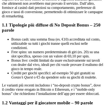
che altrimenti non avrebbero mai provato il servizio. Dall’altro,
fornisce al casinò dati preziosi su comportamento, preferenze di
gioco e tassi di conversione, permettendo di ottimizzare le campagne
di remarketing.
1.1 Tipologie più diffuse di No Deposit Bonus – 250
parole
Bonus cash: una somma fissa (es. €10) accreditata sul conto,
utilizzabile su tutti i giochi tranne quelli esclusi nelle
condizioni.
Free spins: un numero predeterminato di giri (es. 20) su una
slot specifica, spesso con un valore di €0,10 per spin.
Bonus live: crediti limitati da usare esclusivamente sui tavoli
con dealer dal vivo, ideali per chi vuole provare il realismo del
gioco in tempo reale.
Crediti per giochi specifici: ad esempio 50 giri gratuiti su
Gonzo’s Quest
o €5 da spendere solo su giochi di roulette.
Le varianti più recenti includono i “no‑deposit crypto bonus”, dove
il credito viene erogato in Bitcoin o Ethereum, e i “mobile‑only
bonus” che richiedono l’installazione dell’app per essere sbloccati.
1.2 Vantaggi per il giocatore mobile – 90 parole