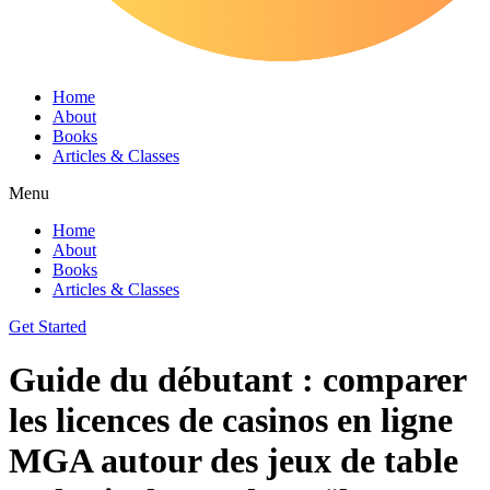
Home
About
Books
Articles & Classes
Menu
Home
About
Books
Articles & Classes
Get Started
Guide du débutant : comparer
les licences de casinos en ligne
MGA autour des jeux de table