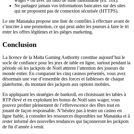
wager » ou avec un ratio de mise raisonnable (ex. 10x).
Ne partagez jamais vos informations bancaires sur des sites
qui ne proposent pas de connexion sécurisée (HTTPS).
Le site Manataka propose une liste de contrôles à effectuer avant de
s’inscrire à une promotion, ce qui peut aider les joueurs à faire le tri
entre les offres légitimes et les pièges marketing.
Conclusion
La licence de la Malta Gaming Authority constitue aujourd’hui le
socle de confiance pour les jeux de table en ligne, surtout pendant la
période où les jackpots de Noël attirent l’attention des joueurs du
monde entier. En comparant les cinq casinos présentés, vous avez
désormais une vue d’ensemble des forces et faiblesses de chaque
plateforme, du montant des jackpots aux options mobiles.
En appliquant les stratégies de bankroll, en choisissant les tables à
RTP élevé et en exploitant les bonus de Noël sans wager, vous
pouvez profiter pleinement de l’effervescence des fêtes tout en
jouant de façon responsable. N’hésitez pas à tester un casino en
ligne fiable, à consulter les ressources disponibles sur Manataka et à
rester informé des nouvelles tendances qui façonneront les jackpots
de fin d’année à venir.