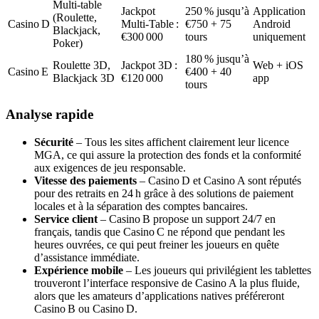
Multi‑table
Jackpot
250 % jusqu’à
Application
(Roulette,
Casino D
Multi‑Table :
€750 + 75
Android
Blackjack,
€300 000
tours
uniquement
Poker)
180 % jusqu’à
Roulette 3D,
Jackpot 3D :
Web + iOS
Casino E
€400 + 40
Blackjack 3D
€120 000
app
tours
Analyse rapide
Sécurité
– Tous les sites affichent clairement leur licence
MGA, ce qui assure la protection des fonds et la conformité
aux exigences de jeu responsable.
Vitesse des paiements
– Casino D et Casino A sont réputés
pour des retraits en 24 h grâce à des solutions de paiement
locales et à la séparation des comptes bancaires.
Service client
– Casino B propose un support 24/7 en
français, tandis que Casino C ne répond que pendant les
heures ouvrées, ce qui peut freiner les joueurs en quête
d’assistance immédiate.
Expérience mobile
– Les joueurs qui privilégient les tablettes
trouveront l’interface responsive de Casino A la plus fluide,
alors que les amateurs d’applications natives préféreront
Casino B ou Casino D.