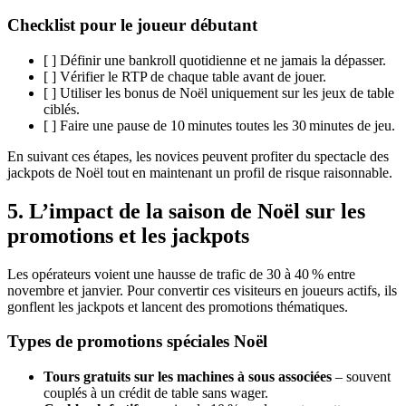
Checklist pour le joueur débutant
[ ] Définir une bankroll quotidienne et ne jamais la dépasser.
[ ] Vérifier le RTP de chaque table avant de jouer.
[ ] Utiliser les bonus de Noël uniquement sur les jeux de table
ciblés.
[ ] Faire une pause de 10 minutes toutes les 30 minutes de jeu.
En suivant ces étapes, les novices peuvent profiter du spectacle des
jackpots de Noël tout en maintenant un profil de risque raisonnable.
5. L’impact de la saison de Noël sur les
promotions et les jackpots
Les opérateurs voient une hausse de trafic de 30 à 40 % entre
novembre et janvier. Pour convertir ces visiteurs en joueurs actifs, ils
gonflent les jackpots et lancent des promotions thématiques.
Types de promotions spéciales Noël
Tours gratuits sur les machines à sous associées
– souvent
couplés à un crédit de table sans wager.