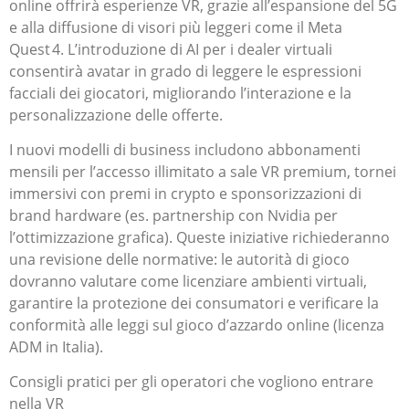
online offrirà esperienze VR, grazie all’espansione del 5G
e alla diffusione di visori più leggeri come il Meta
Quest 4. L’introduzione di AI per i dealer virtuali
consentirà avatar in grado di leggere le espressioni
facciali dei giocatori, migliorando l’interazione e la
personalizzazione delle offerte.
I nuovi modelli di business includono abbonamenti
mensili per l’accesso illimitato a sale VR premium, tornei
immersivi con premi in crypto e sponsorizzazioni di
brand hardware (es. partnership con Nvidia per
l’ottimizzazione grafica). Queste iniziative richiederanno
una revisione delle normative: le autorità di gioco
dovranno valutare come licenziare ambienti virtuali,
garantire la protezione dei consumatori e verificare la
conformità alle leggi sul gioco d’azzardo online (licenza
ADM in Italia).
Consigli pratici per gli operatori che vogliono entrare
nella VR