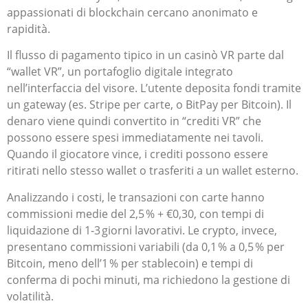
appassionati di blockchain cercano anonimato e
rapidità.
Il flusso di pagamento tipico in un casinò VR parte dal
“wallet VR”, un portafoglio digitale integrato
nell’interfaccia del visore. L’utente deposita fondi tramite
un gateway (es. Stripe per carte, o BitPay per Bitcoin). Il
denaro viene quindi convertito in “crediti VR” che
possono essere spesi immediatamente nei tavoli.
Quando il giocatore vince, i crediti possono essere
ritirati nello stesso wallet o trasferiti a un wallet esterno.
Analizzando i costi, le transazioni con carte hanno
commissioni medie del 2,5 % + €0,30, con tempi di
liquidazione di 1‑3 giorni lavorativi. Le crypto, invece,
presentano commissioni variabili (da 0,1 % a 0,5 % per
Bitcoin, meno dell’1 % per stablecoin) e tempi di
conferma di pochi minuti, ma richiedono la gestione di
volatilità.