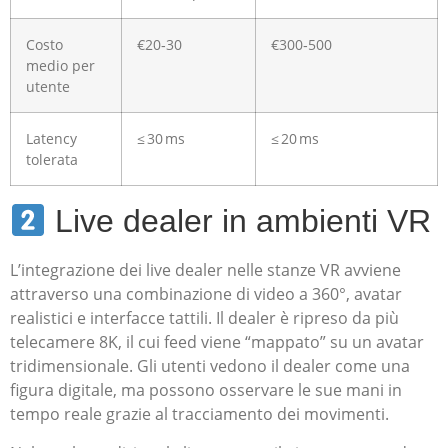
Costo
€20‑30
€300‑500
medio per
utente
Latency
≤ 30 ms
≤ 20 ms
tolerata
Live dealer in ambienti VR
L’integrazione dei live dealer nelle stanze VR avviene
attraverso una combinazione di video a 360°, avatar
realistici e interfacce tattili. Il dealer è ripreso da più
telecamere 8K, il cui feed viene “mappato” su un avatar
tridimensionale. Gli utenti vedono il dealer come una
figura digitale, ma possono osservare le sue mani in
tempo reale grazie al tracciamento dei movimenti.