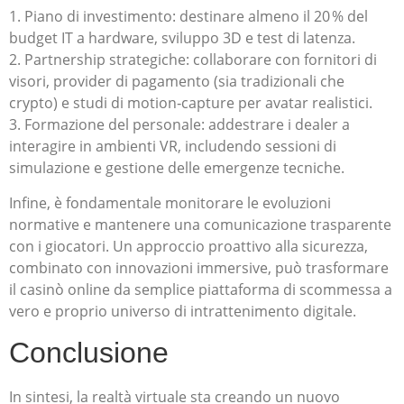
1. Piano di investimento: destinare almeno il 20 % del
budget IT a hardware, sviluppo 3D e test di latenza.
2. Partnership strategiche: collaborare con fornitori di
visori, provider di pagamento (sia tradizionali che
crypto) e studi di motion‑capture per avatar realistici.
3. Formazione del personale: addestrare i dealer a
interagire in ambienti VR, includendo sessioni di
simulazione e gestione delle emergenze tecniche.
Infine, è fondamentale monitorare le evoluzioni
normative e mantenere una comunicazione trasparente
con i giocatori. Un approccio proattivo alla sicurezza,
combinato con innovazioni immersive, può trasformare
il casinò online da semplice piattaforma di scommessa a
vero e proprio universo di intrattenimento digitale.
Conclusione
In sintesi, la realtà virtuale sta creando un nuovo