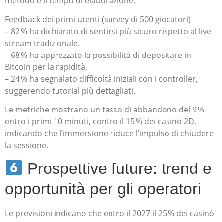
metodo e il tempo di elaborazione.
Feedback dei primi utenti (survey di 500 giocatori)
– 82 % ha dichiarato di sentirsi più sicuro rispetto al live
stream tradizionale.
– 68 % ha apprezzato la possibilità di depositare in
Bitcoin per la rapidità.
– 24 % ha segnalato difficoltà iniziali con i controller,
suggerendo tutorial più dettagliati.
Le metriche mostrano un tasso di abbandono del 9 %
entro i primi 10 minuti, contro il 15 % dei casinò 2D,
indicando che l’immersione riduce l’impulso di chiudere
la sessione.
Prospettive future: trend e
opportunità per gli operatori
Le previsioni indicano che entro il 2027 il 25 % dei casinò