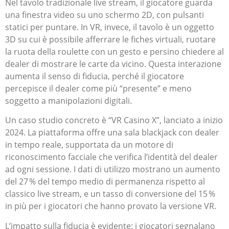
Nel tavolo tradizionale live stream, il giocatore guarda
una finestra video su uno schermo 2D, con pulsanti
statici per puntare. In VR, invece, il tavolo è un oggetto
3D su cui è possibile afferrare le fiches virtuali, ruotare
la ruota della roulette con un gesto e persino chiedere al
dealer di mostrare le carte da vicino. Questa interazione
aumenta il senso di fiducia, perché il giocatore
percepisce il dealer come più “presente” e meno
soggetto a manipolazioni digitali.
Un caso studio concreto è “VR Casino X”, lanciato a inizio
2024. La piattaforma offre una sala blackjack con dealer
in tempo reale, supportata da un motore di
riconoscimento facciale che verifica l’identità del dealer
ad ogni sessione. I dati di utilizzo mostrano un aumento
del 27 % del tempo medio di permanenza rispetto al
classico live stream, e un tasso di conversione del 15 %
in più per i giocatori che hanno provato la versione VR.
L’impatto sulla fiducia è evidente: i giocatori segnalano