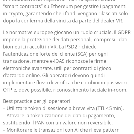
“smart contracts” su Ethereum per gestire i pagamenti
in crypto, garantendo che i fondi vengano rilasciati solo
dopo la conferma della vincita da parte del dealer VR.
Le normative europee giocano un ruolo cruciale. Il GDPR
impone la protezione dei dati personali, compresi i dati
biometrici raccolti in VR. La PSD2 richiede
l’autenticazione forte del cliente (SCA) per ogni
transazione, mentre e‑IDAS riconosce le firme
elettroniche avanzate, utili per contratti di gioco
d’azzardo online. Gli operatori devono quindi
implementare flussi di verifica che combinino password,
OTP e, dove possibile, riconoscimento facciale in‑room.
Best practice per gli operatori
– Utilizzare token di sessione a breve vita (TTL ≤ 5 min).
– Attivare la tokenizzazione dei dati di pagamento,
sostituendo il PAN con un valore non reversibile.
– Monitorare le transazioni con AI che rileva pattern