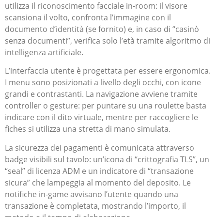
utilizza il riconoscimento facciale in‑room: il visore
scansiona il volto, confronta l’immagine con il
documento d’identità (se fornito) e, in caso di “casinò
senza documenti”, verifica solo l’età tramite algoritmo di
intelligenza artificiale.
L’interfaccia utente è progettata per essere ergonomica.
I menu sono posizionati a livello degli occhi, con icone
grandi e contrastanti. La navigazione avviene tramite
controller o gesture: per puntare su una roulette basta
indicare con il dito virtuale, mentre per raccogliere le
fiches si utilizza una stretta di mano simulata.
La sicurezza dei pagamenti è comunicata attraverso
badge visibili sul tavolo: un’icona di “crittografia TLS”, un
“seal” di licenza ADM e un indicatore di “transazione
sicura” che lampeggia al momento del deposito. Le
notifiche in‑game avvisano l’utente quando una
transazione è completata, mostrando l’importo, il