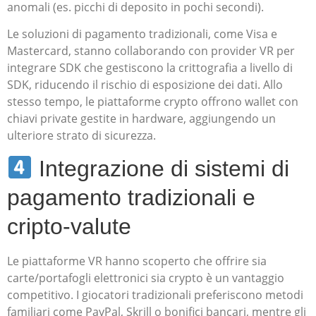
anomali (es. picchi di deposito in pochi secondi).
Le soluzioni di pagamento tradizionali, come Visa e
Mastercard, stanno collaborando con provider VR per
integrare SDK che gestiscono la crittografia a livello di
SDK, riducendo il rischio di esposizione dei dati. Allo
stesso tempo, le piattaforme crypto offrono wallet con
chiavi private gestite in hardware, aggiungendo un
ulteriore strato di sicurezza.
Integrazione di sistemi di
pagamento tradizionali e
cripto‑valute
Le piattaforme VR hanno scoperto che offrire sia
carte/portafogli elettronici sia crypto è un vantaggio
competitivo. I giocatori tradizionali preferiscono metodi
familiari come PayPal, Skrill o bonifici bancari, mentre gli