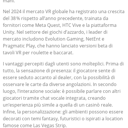
mani.
Nel 2024 il mercato VR globale ha registrato una crescita
del 38 % rispetto all’anno precedente, trainata da
fornitori come Meta Quest, HTC Vive e la piattaforma
Unity. Nel settore dei giochi d’azzardo, i leader di
mercato includono Evolution Gaming, NetEnt e
Pragmatic Play, che hanno lanciato versioni beta di
tavoli VR per roulette e baccarat.
I vantaggi percepiti dagli utenti sono molteplici. Prima di
tutto, la sensazione di presenza: il giocatore sente di
essere seduto accanto al dealer, con la possibilità di
osservare le carte da diverse angolazioni. In secondo
luogo, l’interazione sociale: è possibile parlare con altri
giocatori tramite chat vocale integrata, creando
un’esperienza più simile a quella di un casinò reale.
Infine, la personalizzazione: gli ambienti possono essere
decorati con temi fantasy, futuristici o ispirati a location
famose come Las Vegas Strip.